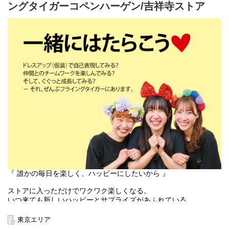
ングタイガーコペンハーゲン/吉祥寺ストア
本店所在地及び本社・営業本部：
Zebra Japan株式会社（東京都渋谷区神宮前2-22-16）
『 誰かの毎日を楽しく、ハッピーにしたいから 』
ストアに入っただけでワクワク楽しくなる。
いつ来ても新しいハッピーとサプライズがあふれている。
お客様にそんな体験をお届けできるのは、
働くスタッフ自身がブランドのファンで、商品を愛しているか
東京エリア
ら。