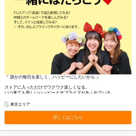
『 誰かの毎日を楽しく、ハッピーにしたいから 』
ストアに入っただけでワクワク楽しくなる。
いつ来ても新しいハッピーとサプライズがあふれている。
お客様にそんな体験をお届けできるのは、
働くスタッフ自身がブランドのファンで、商品を愛しているか
東京エリア
ら。
そして売り場づくりを伸び伸び楽しめるカルチャーがあるから。
詳しくはこちら
お客様だけでなく、スタッフも自然に笑顔になれるのが
Flying Tiger Copenhagenという場所です。