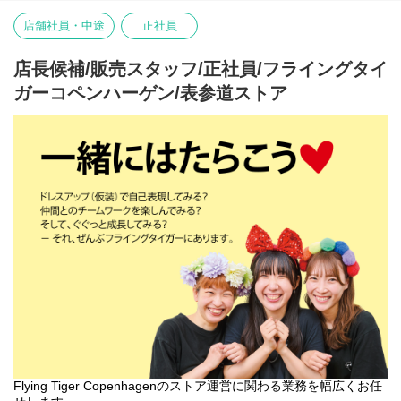
表参道ストアで、私たちのチームの一員になりませんか。
店舗社員・中途
正社員
■お店の雰囲気はブログでご覧いただけます！
https://blog.jp.flyingtiger.com/brand/flying-tiger-
店長候補/販売スタッフ/正社員/フライングタイ
copenhagen/shop/omotesando
ガーコペンハーゲン/表参道ストア
本店所在地及び本社・営業本部：
Zebra Japan株式会社（東京都渋谷区神宮前2-22-16）
Flying Tiger Copenhagenのストア運営に関わる業務を幅広くお任