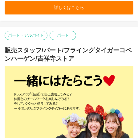
そして売り場づくりを伸び伸び楽しめるカルチャーがあるから。
詳しくはこちら
お客様だけでなく、スタッフも自然に笑顔になれるのが
Flying Tiger Copenhagenという場所です。
吉祥寺ストアで、私たちのチームの一員になりませんか。
パート・アルバイト
パート
■お店の雰囲気はブログでご覧いただけます！
https://blog.jp.flyingtiger.com/brand/flying-tiger-copenhagen
販売スタッフ/パート/フライングタイガーコペ
ンハーゲン/吉祥寺ストア
本店所在地及び本社・営業本部：
Zebra Japan株式会社（東京都渋谷区神宮前2-22-16）