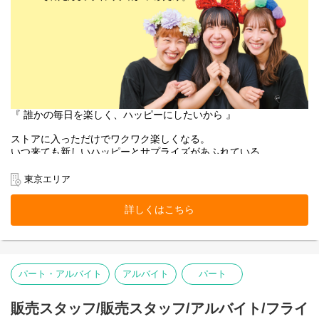
『 誰かの毎日を楽しく、ハッピーにしたいから 』
ストアに入っただけでワクワク楽しくなる。
いつ来ても新しいハッピーとサプライズがあふれている。
お客様にそんな体験をお届けできるのは、
働くスタッフ自身がブランドのファンで、商品を愛しているか
東京エリア
ら。
そして売り場づくりを伸び伸び楽しめるカルチャーがあるから。
詳しくはこちら
お客様だけでなく、スタッフも自然に笑顔になれるのが
Flying Tiger Copenhagenという場所です。
アリオ亀有ストアで、私たちのチームの一員になりませんか。
パート・アルバイト
アルバイト
パート
■お店の雰囲気はブログでご覧いただけます！
https://blog.jp.flyingtiger.com/brand/flying-tiger-copenhagen
販売スタッフ/販売スタッフ/アルバイト/フライ