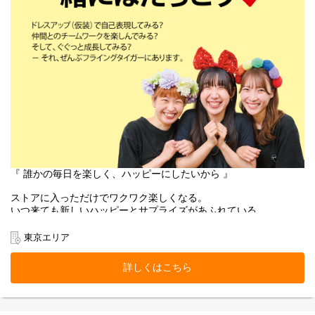
『 誰かの毎日を楽しく、ハッピーにしたいから 』
ストアに入っただけでワクワク楽しくなる。
いつ来ても新しいハッピーとサプライズがあふれている。
お客様にそんな体験をお届けできるのは、
働くスタッフ自身がブランドのファンで、商品を愛しているか
東京エリア
ら。
そして売り場づくりを伸び伸び楽しめるカルチャーがあるから。
詳しくはこちら
お客様だけでなく、スタッフも自然に笑顔になれるのが
Flying Tiger Copenhagenという場所です。