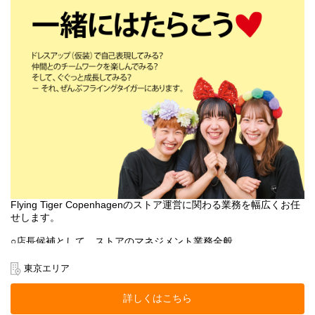
Zebra Japan株式会社（東京都渋谷区神宮前2-22-16）
Flying Tiger Copenhagenのストア運営に関わる業務を幅広くお任
せします。
○店長候補として、ストアのマネジメント業務全般
○売上管理
○採用/教育全般
東京エリア
○ストア業務管理
-接客・販売
詳しくはこちら
-レジ