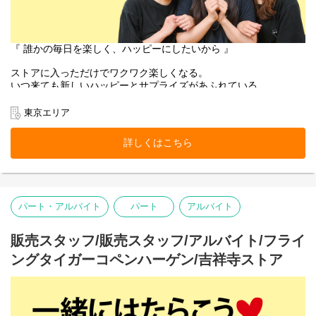
『 誰かの毎日を楽しく、ハッピーにしたいから 』
ストアに入っただけでワクワク楽しくなる。
いつ来ても新しいハッピーとサプライズがあふれている。
お客様にそんな体験をお届けできるのは、
働くスタッフ自身がブランドのファンで、商品を愛しているか
東京エリア
ら。
そして売り場づくりを伸び伸び楽しめるカルチャーがあるから。
詳しくはこちら
お客様だけでなく、スタッフも自然に笑顔になれるのが
Flying Tiger Copenhagenという場所です。
吉祥寺ストアで、私たちのチームの一員になりませんか。
パート・アルバイト
パート
アルバイト
■お店の雰囲気はブログでご覧いただけます！
https://blog.jp.flyingtiger.com/brand/flying-tiger-copenhagen
販売スタッフ/販売スタッフ/アルバイト/フライ
ングタイガーコペンハーゲン/吉祥寺ストア
本店所在地及び本社・営業本部：
Zebra Japan株式会社（東京都渋谷区神宮前2-22-16）