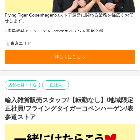
Flying Tiger Copenhagenのストア運営に関わる業務を幅広くお任
せします。
○店長候補として、ストアのマネジメント業務全般
○売上管理
○採用/教育全般
東京エリア
○ストア業務管理
-接客・販売
詳しくはこちら
-レジ
-品出し
-ディスプレイ
-キャンペーン企画
-在庫管理・発注・検品
店舗社員・中途
正社員
基本業務に加え、随時スタッフの育成・指導を行います。
フライング タイガー コペンハーゲンの店内は、カテゴリー別にい
輸入雑貨販売スタッフ/【転勤なし】/地域限定
くつかのエリアに分かれています。
正社員/フライングタイガーコペンハーゲン/表
各エリアの責任者がカテゴリーマネージャーと呼ばれる社員で
す。
参道ストア
入社後は、まずカテゴリーマネージャーを目指していただきま
す。