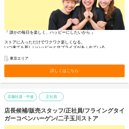
『 誰かの毎日を楽しく、ハッピーにしたいから 』
ストアに入っただけでワクワク楽しくなる。
いつ来ても新しいハッピーとサプライズがあふれている。
お客様にそんな体験をお届けできるのは、
働くスタッフ自身がブランドのファンで、商品を愛しているか
東京エリア
ら。
そして売り場づくりを伸び伸び楽しめるカルチャーがあるから。
詳しくはこちら
お客様だけでなく、スタッフも自然に笑顔になれるのが
Flying Tiger Copenhagenという場所です。
表参道ストアで、私たちのチームの一員になりませんか。
店舗社員・中途
正社員
■お店の雰囲気はブログでご覧いただけます！
https://blog.jp.flyingtiger.com/brand/flying-tiger-
店長候補/販売スタッフ/正社員/フライングタイ
copenhagen/shop/omotesando
ガーコペンハーゲン/二子玉川ストア
本店所在地及び本社・営業本部：