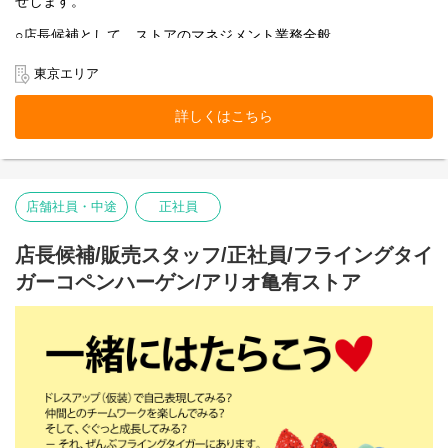
せします。
○店長候補として、ストアのマネジメント業務全般
○売上管理
○採用/教育全般
東京エリア
○ストア業務管理
-接客・販売
詳しくはこちら
-レジ
-品出し
-ディスプレイ
-キャンペーン企画
-在庫管理・発注・検品
店舗社員・中途
正社員
基本業務に加え、随時スタッフの育成・指導を行います。
フライング タイガー コペンハーゲンの店内は、カテゴリー別にい
店長候補/販売スタッフ/正社員/フライングタイ
くつかのエリアに分かれています。
ガーコペンハーゲン/アリオ亀有ストア
各エリアの責任者がカテゴリーマネージャーと呼ばれる社員で
す。
入社後は、まずカテゴリーマネージャーを目指していただきま
す。
本店所在地及び本社・営業本部：
Zebra Japan株式会社（東京都渋谷区神宮前2-22-16）