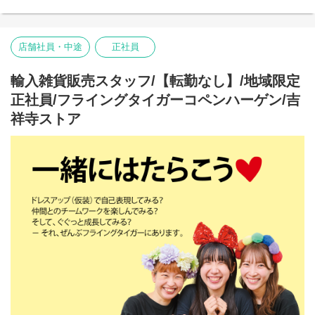
-品出し
-ディスプレイ
-キャンペーン企画
-在庫管理・発注・検品
店舗社員・中途
正社員
基本業務に加え、随時スタッフの育成・指導を行います。
フライング タイガー コペンハーゲンの店内は、カテゴリー別にい
輸入雑貨販売スタッフ/【転勤なし】/地域限定
くつかのエリアに分かれています。
正社員/フライングタイガーコペンハーゲン/吉
各エリアの責任者がカテゴリーマネージャーと呼ばれる社員で
す。
祥寺ストア
入社後は、まずカテゴリーマネージャーを目指していただきま
す。
本店所在地及び本社・営業本部：
Zebra Japan株式会社（東京都渋谷区神宮前2-22-16）