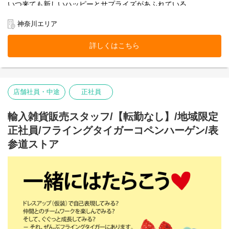
いつ来ても新しいハッピーとサプライズがあふれている。
お客様にそんな体験をお届けできるのは、
働くスタッフ自身がブランドのファンで、商品を愛しているか
神奈川エリア
ら。
そして売り場づくりを伸び伸び楽しめるカルチャーがあるから。
詳しくはこちら
お客様だけでなく、スタッフも自然に笑顔になれるのが
Flying Tiger Copenhagenという場所です。
みなとみらい東急スクエアストアで、私たちのチームの一員にな
店舗社員・中途
正社員
りませんか。
■お店の雰囲気はブログでご覧いただけます！
輸入雑貨販売スタッフ/【転勤なし】/地域限定
https://blog.jp.flyingtiger.com/brand/flying-tiger-
copenhagen/shop/queenssquareyokohama
正社員/フライングタイガーコペンハーゲン/表
参道ストア
本店所在地及び本社・営業本部：
Zebra Japan株式会社（東京都渋谷区神宮前2-22-16）