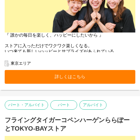
『 誰かの毎日を楽しく、ハッピーにしたいから 』
ストアに入っただけでワクワク楽しくなる。
いつ来ても新しいハッピーとサプライズがあふれている。
お客様にそんな体験をお届けできるのは、
働くスタッフ自身がブランドのファンで、商品を愛しているか
東京エリア
ら。
そして売り場づくりを伸び伸び楽しめるカルチャーがあるから。
詳しくはこちら
お客様だけでなく、スタッフも自然に笑顔になれるのが
Flying Tiger Copenhagenという場所です。
表参道ストアで、私たちのチームの一員になりませんか。
パート・アルバイト
パート
アルバイト
■お店の雰囲気はブログでご覧いただけます！
https://blog.jp.flyingtiger.com/brand/flying-tiger-
フライングタイガーコペンハーゲンららぽー
copenhagen/shop/omotesando
とTOKYO-BAYストア
本店所在地及び本社・営業本部：