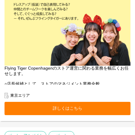
Flying Tiger Copenhagenのストア運営に関わる業務を幅広くお任
せします。
○店長候補として、ストアのマネジメント業務全般
○売上管理
○採用/教育全般
東京エリア
○ストア業務管理
-接客・販売
詳しくはこちら
-レジ
-品出し
-ディスプレイ
-キャンペーン企画
-在庫管理・発注・検品