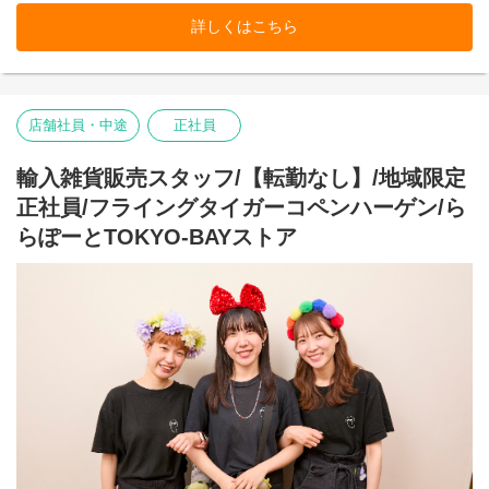
-接客・販売
詳しくはこちら
-レジ
-品出し
-ディスプレイ
-キャンペーン企画
-在庫管理・発注・検品
店舗社員・中途
正社員
基本業務に加え、随時スタッフの育成・指導を行います。
フライング タイガー コペンハーゲンの店内は、カテゴリー別にい
輸入雑貨販売スタッフ/【転勤なし】/地域限定
くつかのエリアに分かれています。
正社員/フライングタイガーコペンハーゲン/ら
各エリアの責任者がカテゴリーマネージャーと呼ばれる社員で
す。
らぽーとTOKYO-BAYストア
入社後は、まずカテゴリーマネージャーを目指していただきま
す。
本店所在地及び本社・営業本部：
Zebra Japan株式会社（東京都渋谷区神宮前2-22-16）