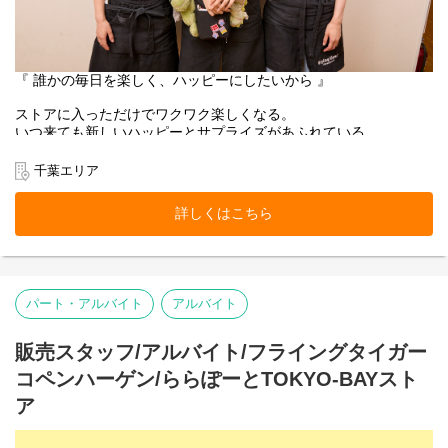
『 誰かの毎日を楽しく、ハッピーにしたいから 』
ストアに入っただけでワクワク楽しくなる。
いつ来ても新しいハッピーとサプライズがあふれている。
お客様にそんな体験をお届けできるのは、
働くスタッフ自身がブランドのファンで、商品を愛しているか
千葉エリア
ら。
そして売り場づくりを伸び伸び楽しめるカルチャーがあるから。
詳しくはこちら
お客様だけでなく、スタッフも自然に笑顔になれるのが
Flying Tiger Copenhagenという場所です。
ららぽーとTOKYO-BAYストアで、私たちのチームの一員になりま
パート・アルバイト
アルバイト
せんか。
■お店の雰囲気はブログでご覧いただけます！
販売スタッフ/アルバイト/フライングタイガー
https://blog.jp.flyingtiger.com/brand/flying-tiger-
copenhagen/shop/lalaporttokyobay
コペンハーゲン/ららぽーとTOKYO-BAYスト
ア
本店所在地及び本社・営業本部：
Zebra Japan株式会社（東京都渋谷区神宮前2-22-16）