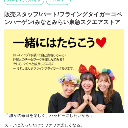
パート・アルバイト
パート
基本業務に加え、随時スタッフの育成・指導を行います。
フライング タイガー コペンハーゲンの店内は、カテゴリー別にい
販売スタッフ/パート/フライングタイガーコペ
くつかのエリアに分かれています。
ンハーゲン/みなとみらい東急スクエアストア
各エリアの責任者がカテゴリーマネージャーと呼ばれる社員で
す。
入社後は、まずカテゴリーマネージャーを目指していただきま
す。
『 誰かの毎日を楽しく、ハッピーにしたいから 』
ストアに入っただけでワクワク楽しくなる。