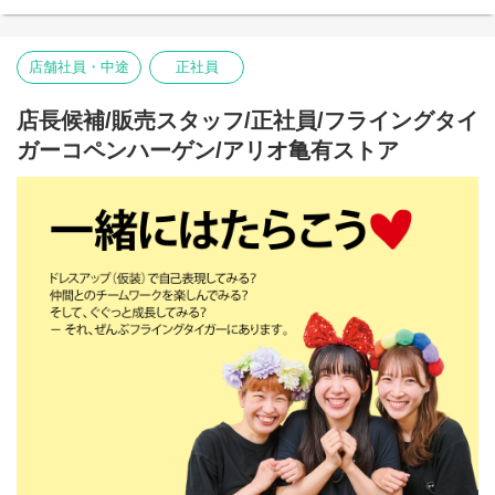
Flying Tiger Copenhagenという場所です。
ららぽーとTOKYO-BAYストアで、私たちのチームの一員になりま
店舗社員・中途
正社員
せんか。
■お店の雰囲気はブログでご覧いただけます！
店長候補/販売スタッフ/正社員/フライングタイ
https://blog.jp.flyingtiger.com/brand/flying-tiger-
copenhagen/shop/lalaporttokyobay
ガーコペンハーゲン/アリオ亀有ストア
本店所在地及び本社・営業本部：
Zebra Japan株式会社（東京都渋谷区神宮前2-22-16）