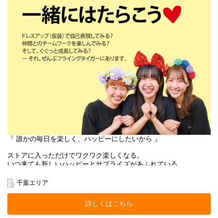
『 誰かの毎日を楽しく、ハッピーにしたいから 』
ストアに入っただけでワクワク楽しくなる。
いつ来ても新しいハッピーとサプライズがあふれている。
お客様にそんな体験をお届けできるのは、
働くスタッフ自身がブランドのファンで、商品を愛しているか
千葉エリア
ら。
そして売り場づくりを伸び伸び楽しめるカルチャーがあるから。
詳しくはこちら
お客様だけでなく、スタッフも自然に笑顔になれるのが