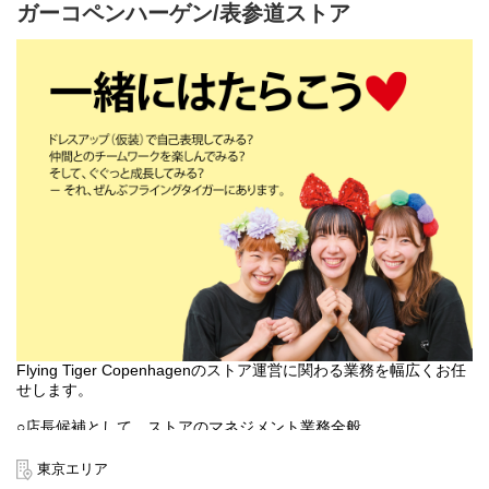
ガーコペンハーゲン/表参道ストア
本店所在地及び本社・営業本部：
Zebra Japan株式会社（東京都渋谷区神宮前2-22-16）
Flying Tiger Copenhagenのストア運営に関わる業務を幅広くお任
せします。
○店長候補として、ストアのマネジメント業務全般
○売上管理
○採用/教育全般
東京エリア
○ストア業務管理