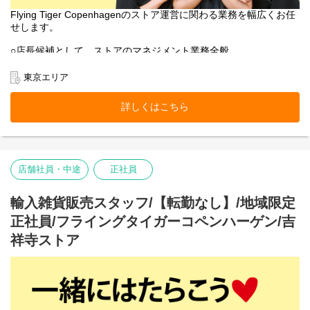
Flying Tiger Copenhagenのストア運営に関わる業務を幅広くお任
せします。
○店長候補として、ストアのマネジメント業務全般
○売上管理
○採用/教育全般
東京エリア
○ストア業務管理
-接客・販売
詳しくはこちら
-レジ
-品出し
-ディスプレイ
-キャンペーン企画
-在庫管理・発注・検品
店舗社員・中途
正社員
基本業務に加え、随時スタッフの育成・指導を行います。
フライング タイガー コペンハーゲンの店内は、カテゴリー別にい
輸入雑貨販売スタッフ/【転勤なし】/地域限定
くつかのエリアに分かれています。
正社員/フライングタイガーコペンハーゲン/吉
各エリアの責任者がカテゴリーマネージャーと呼ばれる社員で
す。
祥寺ストア
入社後は、まずカテゴリーマネージャーを目指していただきま
す。
本店所在地及び本社・営業本部：
Zebra Japan株式会社（東京都渋谷区神宮前2-22-16）