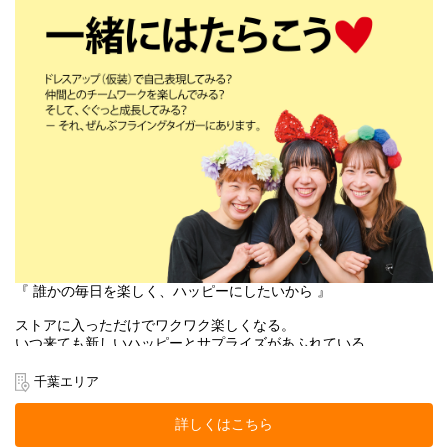
Zebra Japan株式会社（東京都渋谷区神宮前2-22-16）
『 誰かの毎日を楽しく、ハッピーにしたいから 』
ストアに入っただけでワクワク楽しくなる。
いつ来ても新しいハッピーとサプライズがあふれている。
お客様にそんな体験をお届けできるのは、
働くスタッフ自身がブランドのファンで、商品を愛しているか
千葉エリア
ら。
そして売り場づくりを伸び伸び楽しめるカルチャーがあるから。
詳しくはこちら