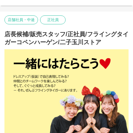
お客様だけでなく、スタッフも自然に笑顔になれるのが
Flying Tiger Copenhagenという場所です。
ららぽーとTOKYO-BAYストアで、私たちのチームの一員になりま
店舗社員・中途
正社員
せんか。
■お店の雰囲気はブログでご覧いただけます！
店長候補/販売スタッフ/正社員/フライングタイ
https://blog.jp.flyingtiger.com/brand/flying-tiger-
copenhagen/shop/lalaporttokyobay
ガーコペンハーゲン/二子玉川ストア