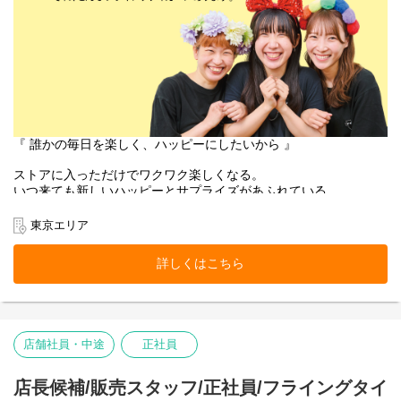
『 誰かの毎日を楽しく、ハッピーにしたいから 』
ストアに入っただけでワクワク楽しくなる。
いつ来ても新しいハッピーとサプライズがあふれている。
お客様にそんな体験をお届けできるのは、
働くスタッフ自身がブランドのファンで、商品を愛しているか
東京エリア
ら。
そして売り場づくりを伸び伸び楽しめるカルチャーがあるから。
詳しくはこちら
お客様だけでなく、スタッフも自然に笑顔になれるのが
Flying Tiger Copenhagenという場所です。
表参道ストアで、私たちのチームの一員になりませんか。
店舗社員・中途
正社員
■お店の雰囲気はブログでご覧いただけます！
https://blog.jp.flyingtiger.com/brand/flying-tiger-
店長候補/販売スタッフ/正社員/フライングタイ
copenhagen/shop/omotesando