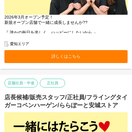
2026年3月オープン予定！
新規オープン店舗で一緒に成長しませんか??
『 誰かの毎日を楽しく、ハッピーにしたいから 』
ストアに入っただけでワクワク楽しくなる。
愛知エリア
いつ来ても新しいハッピーとサプライズがあふれている。
お客様にそんな体験をお届けできるのは、
詳しくはこちら
働くスタッフ自身がブランドのファンで、商品を愛しているか
ら。
そして売り場づくりを伸び伸び楽しめるカルチャーがあるから。
お客様だけでなく、スタッフも自然に笑顔になれるのが
店舗社員・中途
正社員
Flying Tiger Copenhagenという場所です。
■お店の雰囲気はブログでご覧いただけます！
店長候補/販売スタッフ/正社員/フライングタイ
https://blog.jp.flyingtiger.com/brand/flying-tiger-copenhagen
ガーコペンハーゲン/ららぽーと安城ストア