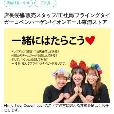
-在庫管理・発注・検品
店舗社員・中途
正社員
基本業務に加え、随時スタッフの育成・指導を行います。
フライング タイガー コペンハーゲンの店内は、カテゴリー別にい
店長候補/販売スタッフ/正社員/フライングタイ
くつかのエリアに分かれています。
ガーコペンハーゲン/イオンモール東浦ストア
各エリアの責任者がカテゴリーマネージャーと呼ばれる社員で
す。
入社後は、まずカテゴリーマネージャーを目指していただきま
す。
本店所在地及び本社・営業本部：
Zebra Japan株式会社（東京都渋谷区神宮前2-22-16）
Flying Tiger Copenhagenのストア運営に関わる業務を幅広くお任
せします。