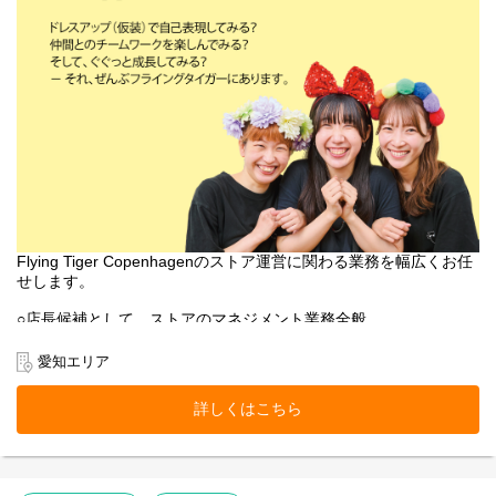
Flying Tiger Copenhagenのストア運営に関わる業務を幅広くお任
せします。
○店長候補として、ストアのマネジメント業務全般
○売上管理
○採用/教育全般
愛知エリア
○ストア業務管理
-接客・販売
詳しくはこちら
-レジ
-品出し
-ディスプレイ
-キャンペーン企画