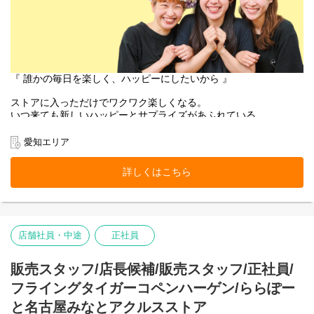
『 誰かの毎日を楽しく、ハッピーにしたいから 』
ストアに入っただけでワクワク楽しくなる。
いつ来ても新しいハッピーとサプライズがあふれている。
お客様にそんな体験をお届けできるのは、
働くスタッフ自身がブランドのファンで、商品を愛しているか
愛知エリア
ら。
そして売り場づくりを伸び伸び楽しめるカルチャーがあるから。
詳しくはこちら
お客様だけでなく、スタッフも自然に笑顔になれるのが
Flying Tiger Copenhagenという場所です。
私たちのチームの一員になりませんか。
店舗社員・中途
正社員
■お店の雰囲気はブログでご覧いただけます！
https://blog.jp.flyingtiger.com/brand/flying-tiger-copenhagen
販売スタッフ/店長候補/販売スタッフ/正社員/
フライングタイガーコペンハーゲン/ららぽー
と名古屋みなとアクルスストア