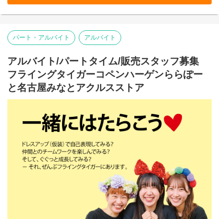
○ストア業務管理
-接客・販売
-レジ
-品出し
パート・アルバイト
アルバイト
-ディスプレイ
-キャンペーン企画
-在庫管理・発注・検品
アルバイト/パートタイム/販売スタッフ募集
フライングタイガーコペンハーゲンららぽー
基本業務に加え、随時スタッフの育成・指導を行います。
と名古屋みなとアクルスストア
入社前に、事前に多店舗での研修を行えますので
安心してオープンを迎えられます。
本店所在地及び本社・営業本部：
Zebra Japan株式会社（東京都渋谷区神宮前2-22-16）