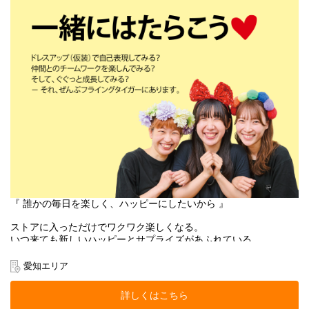
本店所在地及び本社・営業本部：
Zebra Japan株式会社（東京都渋谷区神宮前2-22-16）
『 誰かの毎日を楽しく、ハッピーにしたいから 』
ストアに入っただけでワクワク楽しくなる。
いつ来ても新しいハッピーとサプライズがあふれている。
お客様にそんな体験をお届けできるのは、
働くスタッフ自身がブランドのファンで、商品を愛しているか
愛知エリア
ら。
そして売り場づくりを伸び伸び楽しめるカルチャーがあるから。
詳しくはこちら