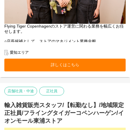
Flying Tiger Copenhagenのストア運営に関わる業務を幅広くお任
せします。
○店長候補として、ストアのマネジメント業務全般
○売上管理
○採用/教育全般
愛知エリア
○ストア業務管理
-接客・販売
詳しくはこちら
-レジ
-品出し
-ディスプレイ
-キャンペーン企画
-在庫管理・発注・検品
店舗社員・中途
正社員
基本業務に加え、随時スタッフの育成・指導を行います。
フライング タイガー コペンハーゲンの店内は、カテゴリー別にい
輸入雑貨販売スタッフ/【転勤なし】/地域限定
くつかのエリアに分かれています。
正社員/フライングタイガーコペンハーゲン/イ
各エリアの責任者がカテゴリーマネージャーと呼ばれる社員で
す。
オンモール東浦ストア
入社後は、まずカテゴリーマネージャーを目指していただきま
す。