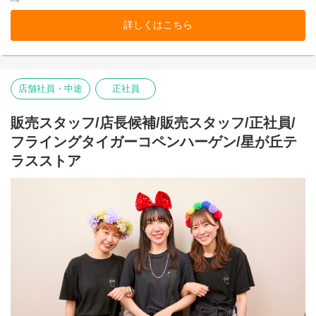
ら。
そして売り場づくりを伸び伸び楽しめるカルチャーがあるから。
詳しくはこちら
お客様だけでなく、スタッフも自然に笑顔になれるのが
Flying Tiger Copenhagenという場所です。
イオンモール豊川ストアで、私たちのチームの一員になりません
店舗社員・中途
正社員
か。
■お店の雰囲気はブログでご覧いただけます！
販売スタッフ/店長候補/販売スタッフ/正社員/
https://blog.jp.flyingtiger.com/brand/flying-tiger-
copenhagen/shop/nagoyasakae
フライングタイガーコペンハーゲン/星が丘テ
ラスストア
本店所在地及び本社・営業本部：
Zebra Japan株式会社（東京都渋谷区神宮前2-22-16）