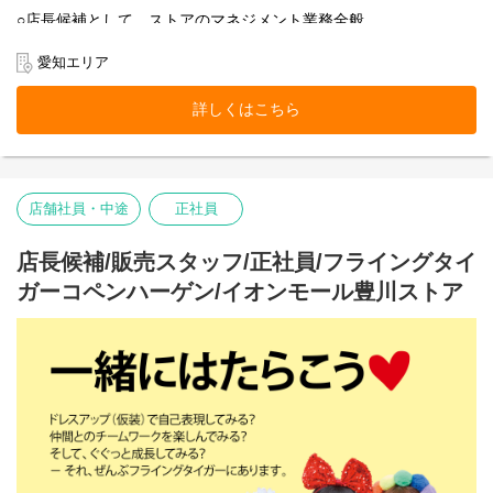
○店長候補として、ストアのマネジメント業務全般
○売上管理
○採用/教育全般
愛知エリア
○ストア業務管理
-接客・販売
詳しくはこちら
-レジ
-品出し
-ディスプレイ
-キャンペーン企画
-在庫管理・発注・検品
店舗社員・中途
正社員
基本業務に加え、随時スタッフの育成・指導を行います。
フライング タイガー コペンハーゲンの店内は、カテゴリー別にい
店長候補/販売スタッフ/正社員/フライングタイ
くつかのエリアに分かれています。
ガーコペンハーゲン/イオンモール豊川ストア
各エリアの責任者がカテゴリーマネージャーと呼ばれる社員で
す。
入社後は、まずカテゴリーマネージャーを目指していただきま
す。
本店所在地及び本社・営業本部：
Zebra Japan株式会社（東京都渋谷区神宮前2-22-16）