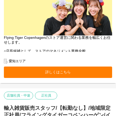
Flying Tiger Copenhagenのストア運営に関わる業務を幅広くお任
せします。
○店長候補として、ストアのマネジメント業務全般
○売上管理
○採用/教育全般
愛知エリア
○ストア業務管理
-接客・販売
詳しくはこちら
-レジ
-品出し
-ディスプレイ
-キャンペーン企画
-在庫管理・発注・検品
店舗社員・中途
正社員
基本業務に加え、随時スタッフの育成・指導を行います。
フライング タイガー コペンハーゲンの店内は、カテゴリー別にい
輸入雑貨販売スタッフ/【転勤なし】/地域限定
くつかのエリアに分かれています。
正社員/フライングタイガーコペンハーゲン/イ
各エリアの責任者がカテゴリーマネージャーと呼ばれる社員で