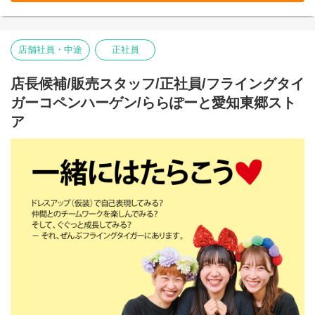
お客様だけでなく、スタッフも自然に笑顔になれるのが
Flying Tiger Copenhagenという場所です。
イオンモール東浦ストアで、私たちのチームの一員になりません
店舗社員・中途
正社員
か。
■お店の雰囲気はブログでご覧いただけます！
店長候補/販売スタッフ/正社員/フライングタイ
https://blog.jp.flyingtiger.com/brand/flying-tiger-
copenhagen/shop/aeonmallhigashiura
ガーコペンハーゲン/ららぽーと愛知東郷スト
ア
本店所在地及び本社・営業本部：
Zebra Japan株式会社（東京都渋谷区神宮前2-22-16）