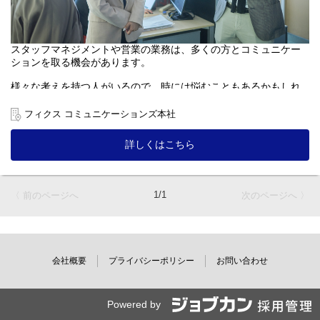
スタッフマネジメントや営業の業務は、多くの方とコミュニケー
ションを取る機会があります。
様々な考えを持つ人がいるので、時には悩むこともあるかもしれ
ませんが、
人と信頼関係を構築するためには、相手の考えを理解しようとす
フィクス コミュニケーションズ本社
る気持ちを持ち
丁寧に粘り強く、関わっていく必要があると考えます。
詳しくはこちら
そんな人と人との関わり合いを大事に
仕事を通じて自己成長したい方を求めています。
1/1
〈 前のページへ
次のページへ 〉
入社後は安心してスタートできるよう、
段階的に研修を行っていきます。
業務に必要な知識・スキルを習得すると同時に、
資格取得支援などスキルアップも応援。
会社概要
プライバシーポリシー
お問い合わせ
また、社員同士の交流にも力を入れ、新卒・中途入社に関わら
ず、
職場・チームに馴染める環境があります。
Powered by
＊------------------------------------------------------------＊