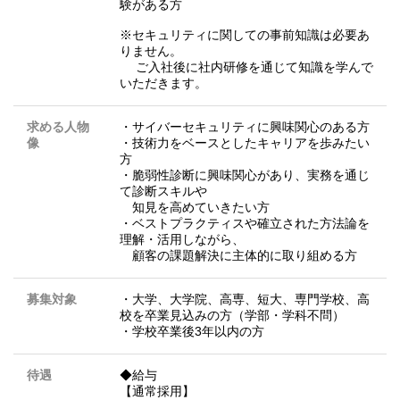
験がある方
※セキュリティに関しての事前知識は必要あ
りません。
ご入社後に社内研修を通じて知識を学んで
いただきます。
求める人物
・サイバーセキュリティに興味関心のある方
像
・技術力をベースとしたキャリアを歩みたい
方
・脆弱性診断に興味関心があり、実務を通じ
て診断スキルや
知見を高めていきたい方
・ベストプラクティスや確立された方法論を
理解・活用しながら、
顧客の課題解決に主体的に取り組める方
募集対象
・大学、大学院、高専、短大、専門学校、高
校を卒業見込みの方（学部・学科不問）
・学校卒業後3年以内の方
待遇
◆給与
【通常採用】