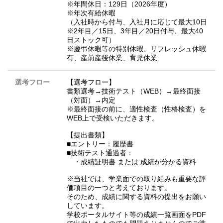
※年間休日：129日（2026年度）
※年次有給休暇
（入社時から付与、入社月に応じて最大10日
※2年目／15日、3年目／20日付与、最大40
日ストック可）
※慶弔休暇等の特別休暇、リフレッシュ休暇
有、産前産後休業、育児休業
選考フロー
【選考フロー】
書類選考→技術テスト（WEB）→最終面接
（対面）→内定
※最終面接の前に、適性検査（性格検査）を
WEB上で受検いただきます。
【提出書類】
■エントリー：履歴書
■技術テスト通過者：
・成績証明書 または 成績が分かる資料
※当社では、学業面での取り組みも重要な評
価項目の一つと考えております。
そのため、成績に関する資料の提出をお願い
しています。
学校ポータルサイト等の成績一覧画面をPDF