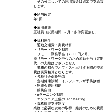
その分についての割増賃金は追加で支給致
します。
◆給与改定
年1回
◆雇用形態
正社員（試用期間3ヶ月：条件変更無し）
◆福利厚生
・通勤交通費：実費精算
・リモートワーク制度
・リモート勤務手当（7,500円／月）
※リモートワーク中心のため通勤手当（定期
代）の支給はございません
業務の都合でオフィスへ出社する際の交通
費は実費精算となります。
・各種社会保険完備
・定期健康診断、インフルエンザ予防接種
・懇親会費用補助
・服装自由
・eラーニング制度
・エンジニア主催のTechMeeting
・資格取得支援制度
業務に必要な資格の取得・維持のための費用