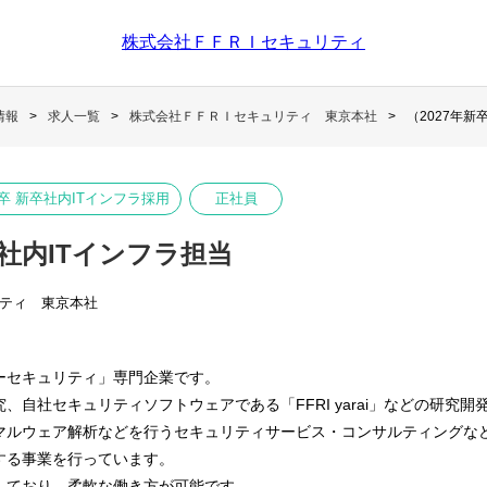
株式会社ＦＦＲＩセキュリティ
情報
求人一覧
株式会社ＦＦＲＩセキュリティ 東京本社
（2027年新
7卒 新卒社内ITインフラ採用
正社員
）社内ITインフラ担当
ティ 東京本社
ーセキュリティ」専門企業です。
自社セキュリティソフトウェアである「FFRI yarai」などの研究開
マルウェア解析などを行うセキュリティサービス・コンサルティングな
する事業を行っています。
しており、柔軟な働き方が可能です。