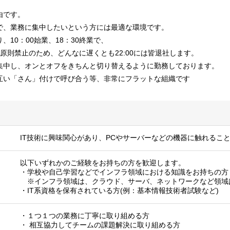
由です。
で、業務に集中したいという方には最適な環境です。
10：00始業、18：30終業で、
、原則禁止のため、どんなに遅くとも22:00には皆退社します。
集中し、オンとオフをきちんと切り替えるように勤務しております。
互い「さん」付けで呼び合う等、非常にフラットな組織です
IT技術に興味関心があり、PCやサーバーなどの機器に触れるこ
以下いずれかのご経験をお持ちの方を歓迎します。
・学校や自己学習などでインフラ領域における知識をお持ちの方
※インフラ領域は、クラウド、サーバ、ネットワークなど領域
・IT系資格を保有されている方(例：基本情報技術者試験など)
・１つ１つの業務に丁寧に取り組める方
・ 相互協力してチームの課題解決に取り組める方