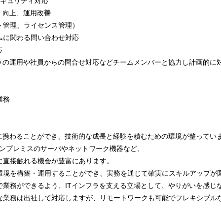
セキュリティ対応
、向上、運用改善
ト管理、ライセンス管理）
ムに関わる問い合わせ対応
応
フラの運用や社員からの問合せ対応などチームメンバーと協力し計画的に
業務
野に携わることができ、技術的な成長と経験を積むための環境が整ってい
、オンプレミスのサーバやネットワーク機器など、
直接触れる機会が豊富にあります。
境を構築・運用することができ、実務を通じて確実にスキルアップが
で業務ができるよう、ITインフラを支える立場として、やりがいを感じ
な業務は出社して対応しますが、リモートワークも可能でフレキシブル