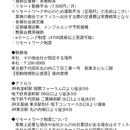
・通勤交通費：実費精算
・リモート勤務手当（7,500円／月）
※リモートワーク中心のため通勤手当（定期代）の支給はござい
業務の都合でオフィスへ出社する際の交通費は実費精算となり
・各種社会保完備
・定期健康診断、インフルエンザ予防接種
・懇親会費用補助
・eラーニング制度（4700講座以上受講可能）
・リモートワーク制度
◆勤務地
本社、その他会社が指定する場所
本社：〒100-0005
東京都千代田区丸の内三丁目三番一号 新東京ビル二階
【受動喫煙防止措置】屋内禁煙
◆アクセス
JR有楽町駅 国際フォーラム口より徒歩3分
地下鉄有楽町駅 D5出口より徒歩3分
地下鉄千代田線 二重橋前駅 出口1より徒歩2分
JR京葉線 東京駅B1F 地下コンコース出口6より連絡
JR東京駅 丸の内南口より徒歩5分
◆リモートワーク制度について
業務上必要な場合や会社からの出社要請がある場合はオフィス
出社が必要になりますがリモートワークが可能な場合は