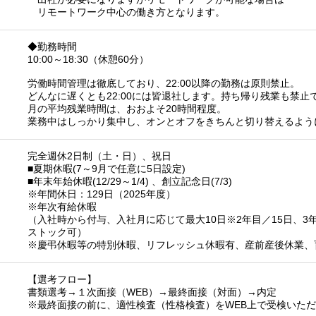
リモートワーク中心の働き方となります。
◆勤務時間
10:00～18:30（休憩60分）
労働時間管理は徹底しており、22:00以降の勤務は原則禁止。
どんなに遅くとも22:00には皆退社します。持ち帰り残業も禁止
月の平均残業時間は、おおよそ20時間程度。
業務中はしっかり集中し、オンとオフをきちんと切り替えるよう
完全週休2日制（土・日）、祝日
■夏期休暇(7～9月で任意に5日設定)
■年末年始休暇(12/29～1/4) 、創立記念日(7/3)
※年間休日：129日（2025年度）
※年次有給休暇
（入社時から付与、入社月に応じて最大10日※2年目／15日、3年
ストック可）
※慶弔休暇等の特別休暇、リフレッシュ休暇有、産前産後休業、
【選考フロー】
書類選考→１次面接（WEB）→最終面接（対面）→内定
※最終面接の前に、適性検査（性格検査）をWEB上で受検いた