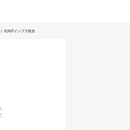
卒）社内ITインフラ担当
発、
ど、