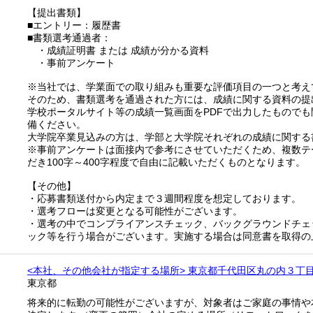
【提出書類】
■エントリー：履歴書
■書類選考通過者：
・成績証明書 または 成績が分かる資料
・事前アンケート
※当社では、学業面での取り組みも重要な評価項目の一つと考え
そのため、書類選考を通過された方には、成績に関する資料の提
学校ポータルサイト等の成績一覧画面をPDFで出力したもので
備ください。
大学院卒業見込みの方は、学部と大学院それぞれの成績に関する
※事前アンケートは面接内で参考にさせていただくため、複数テ
だき100字～400字程度で自由に記載いただくものとなります。
【その他】
・応募書類送付から内定まで３週間程度を想定しております。
・選考フローは変更となる可能性がございます。
・選考の中でコンプライアンスチェック、バックグラウンドチェ
ック等を行う場合がございます。実施する場合は同意書を取得の
<本社、その他会社が指定する場所> 東京都千代田区丸の内３丁
東京都
将来的に転勤の可能性がございますが、対象者はご家庭の事情や