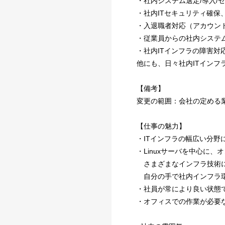
・社内システム選定/導入/
・社内ITセキュリティ確保
・入退職者対応（アカウン
・従業員からの社内システ
・社内ITインフラの障害対
他にも、日々社内ITイン
【備考】
変更の範囲：会社の定める
【仕事の魅力】
・ITインフラの幅広い分
・Linuxサーバを中心に
さまざまなインフラ技術に
自分の手で社内インフラ環
・社員が常により良い状態
・オフィスでの作業が必要