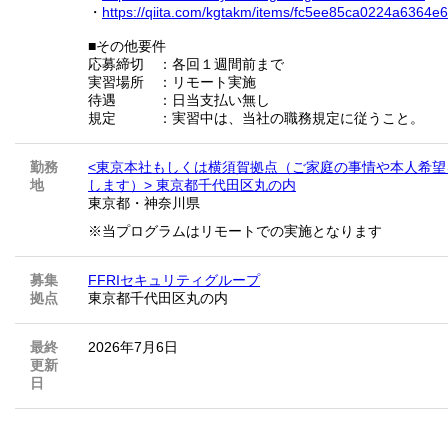
・
https://qiita.com/kgtakm/items/fc5ee85ca0224a6364e6
■その他要件
応募締切 ：各回１週間前まで
実習場所 ：リモート実施
待遇 ：日当支払い無し
規定 ：実習中は、当社の職務規定に従うこと。
勤務
<東京本社もしくは横須賀拠点（ご家庭の事情や本人希望
地
します）> 東京都千代田区丸の内
東京都
・
神奈川県
※当プログラムはリモートでの実施となります
募集
FFRIセキュリティグループ
拠点
東京都千代田区丸の内
最終
2026年7月6日
更新
日