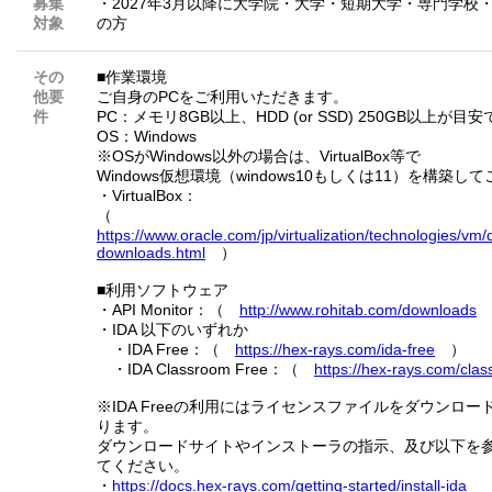
募集
・2027年3月以降に大学院・大学・短期大学・専門学校・
対象
の方
その
■作業環境
他要
ご自身のPCをご利用いただきます。
件
PC：メモリ8GB以上、HDD (or SSD) 250GB以上が目
OS：Windows
※OSがWindows以外の場合は、VirtualBox等で
Windows仮想環境（windows10もしくは11）を構築
・VirtualBox：
（
https://www.oracle.com/jp/virtualization/technologies/vm
downloads.html
）
■利用ソフトウェア
・API Monitor：（
http://www.rohitab.com/downloads
・IDA 以下のいずれか
・IDA Free：（
https://hex-rays.com/ida-free
）
・IDA Classroom Free：（
https://hex-rays.com/cla
※IDA Freeの利用にはライセンスファイルをダウンロ
ります。
ダウンロードサイトやインストーラの指示、及び以下を
てください。
・
https://docs.hex-rays.com/getting-started/install-ida