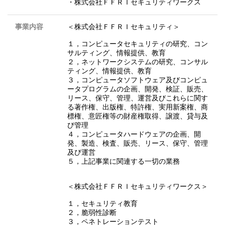
・株式会社ＦＦＲＩセキュリティワークス
事業内容
＜株式会社ＦＦＲＩセキュリティ＞
１，コンピュータセキュリティの研究、コン
サルティング、情報提供、教育
２，ネットワークシステムの研究、コンサル
ティング、情報提供、教育
３，コンピュータソフトウェア及びコンピュ
ータプログラムの企画、開発、検証、販売、
リース、保守、管理、運営及びこれらに関す
る著作権、出版権、特許権、実用新案権、商
標権、意匠権等の財産権取得、譲渡、貸与及
び管理
４，コンピュータハードウェアの企画、開
発、製造、検査、販売、リース、保守、管理
及び運営
５，上記事業に関連する一切の業務
＜株式会社ＦＦＲＩセキュリティワークス＞
１，セキュリティ教育
２，脆弱性診断
３，ペネトレーションテスト