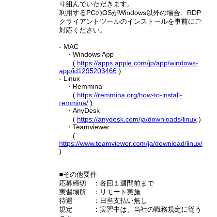
り組んでいただきます。
利用するPCのOSがWindows以外の場合、RDP
クライアントツールのインストールを事前にご
対応ください。
- MAC
・Windows App
(
https://apps.apple.com/jp/app/windows-
app/id1295203466
)
- Linux
・Remmina
(
https://remmina.org/how-to-install-
remmina/
)
・AnyDesk
(
https://anydesk.com/ja/downloads/linux
)
・Teamviewer
(
https://www.teamviewer.com/ja/download/linux/
)
■その他要件
応募締切 ：各回１週間前まで
実習場所 ：リモート実施
待遇 ：日当支払い無し
規定 ：実習中は、当社の職務規定に従う