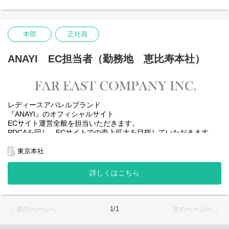
本部
正社員
ANAYI EC担当者（勤務地 恵比寿本社）
レディースアパレルブランド
『ANAYI』のオフィシャルサイト
ECサイト運営全般を担当いただきます。
PDCAを回し、ECサイトでの売上拡大を目指していただきます。
【業務内容】
東京本社
・OFFICIAL SITEの構築、企画立案・運用
・関係部署や取引先様と連携して、オンラインショップの売り上
詳しくはこちら
げ拡大を
するための商品管理、顧客管理、係数管理、サービス立案
・販促計画の立案、実行
・在庫管理やデータ登録
1/1
〈 前のページへ
次のページへ 〉
・カスタマー対応