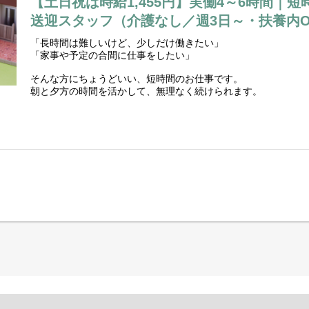
【土日祝は時給1,455円】実働4～6時間｜
送迎スタッフ（介護なし／週3日～・扶養内O
「長時間は難しいけど、少しだけ働きたい」
「家事や予定の合間に仕事をしたい」
そんな方にちょうどいい、短時間のお仕事です。
朝と夕方の時間を活かして、無理なく続けられます。
【勤務地】
『百笑ひなた』デイサービス
東京都多摩市和田2011-12
【勤務時間】
・8:00～12:00（※8:00～10:00も相談OK）
・15:45～17:45
※午前・午後の中抜け勤務
※間の時間は帰宅OK・自由に過ごせます
▶ 実働：1日4～6時間程度
・週3～4日勤務お願いします！