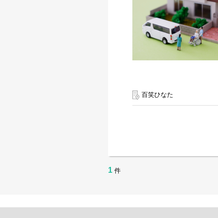
百笑ひなた
1
件