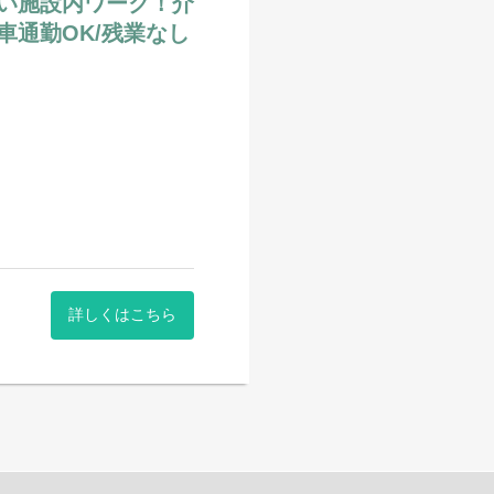
い施設内ワーク！介
通勤OK/残業なし
詳しくはこちら
だけなので
整などもその場で出来ますし
す。