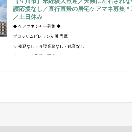
【立川市】未経験大歓迎／天候に左右されな
護応援なし／直行直帰の居宅ケアマネ募集＊車
／土日休み
◆ ケアマネジャー募集 ◆
ブロッサムビレッジ立川 専属
＼ 夜勤なし・介護業務なし・残業なし
◆ ケアマネ業務に専念できます
・介護現場の応援なし
・夜勤なし
・営業活動なし
・認定調査なし
ご利用者様は勤務先のブロッサムビレッジ立川にお住まいの方
施設内の移動のみです！
さらに、施設内にはクリニック併設。
医療面もすぐ相談できる安心感あり。
更に同じ事務所内に訪問介護のサ責もいますのでサービスの調
福祉用具も自社で行っているので全てが一気通貫で完結出来ま