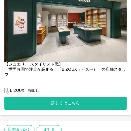
そのためのスキルや宝石に関わる知識をじっくり身につけていく
ことのできる環境を整えました。あなたにもぜひ、末永くご活躍
いただきたいと考えています。
＜業務内容の変更範囲＞
雇入れ直後：上記参照
変更の範囲：当社における各種業務全般
【ジュエリー スタイリスト職】
世界各国で注目が高まる、「BIZOUX（ビズー）」の店舗スタッ
フ
◆ビズーのご紹介
BIZOUX（ビズー）は「個性的で多彩な天然石を通して、多様な
BIZOUX 梅田店
価値観を認める世の中をつくる」をミッションにかかげるジュエ
リーブランドです。世界中から自分たちで買い付けた100種類以上
詳しくはこちら
の「天然石・カラーストーン」を使ったオリジナルのジュエリー
を企画制作し、全国10店舗の直営店と自社ECサイトにて展開して
います。海外へのビジネス展開も進行しており、さらに成長を加
速していきます。
店舗職（Bx）
正社員