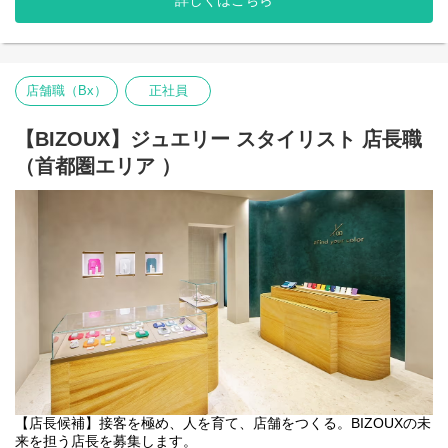
詳しくはこちら
石を使い、一点もののジュエリーをお届けするジュエリーブラン
ドです。
私たちが大切にしているのは、ジュエリーを販売することではあ
りません。
お客様の人生に寄り添い、「この一本に出会えてよかった」と思
店舗職（Bx）
正社員
っていただける体験を提供すること。
そのため、一組のお客様に1～2時間かけて接客することも珍しく
ありません。
【BIZOUX】ジュエリー スタイリスト 店長職
今回募集するのは、そんなBIZOUXらしい接客文化を受け継ぎなが
（首都圏エリア ）
ら、スタッフを育て、お客様に愛される店舗をつくる店長候補で
す。
▼業務内容
■接客・販売
・ジュエリー・天然石のご提案
・顧客様との関係づくり
・イベント接客
■店舗運営
・売上管理
・KPI分析
・在庫管理
・VMD
・店舗オペレーション改善
■スタッフマネジメント
【店長候補】接客を極め、人を育て、店舗をつくる。BIZOUXの未
・スタッフ育成
来を担う店長を募集します。