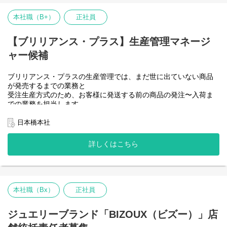
株式会社ドリームフィールズは、ジュエリーブランド
印象深いものとなるよう顧客コミュニケーションを企画立案した
「BRILLIANCE＋（ブリリアンス・プラス）」を運営するD2C企業
り、ブランド認知を広げていくための施策を営業部門と計画した
本社職（B+）
正社員
です。
り、店舗運営に留まらずブランド全体を盛り上げる取り組みも行
ECサイトを主軸に、ショールーム型店舗とオンライン接客を組み
っています。
合わせ、
------------------------------------------------
【ブリリアンス・プラス】生産管理マネージ
ブライダルジュエリー・ファッションジュエリーを展開していま
ャー候補
【1日の仕事の流れ】
す。
平日は比較的バックオフィス業務が多く、土日は接客が中心とな
資材調達、商品企画、ECサイト開発、店舗運営、販売と、「生
ります。
ブリリアンス・プラスの生産管理では、まだ世に出ていない商品
産」以外の部分をすべてインハウスで担い、品質に誠実に、その
スタッフ1名あたり平日は1〜2組、土日は3組程度のお客様を対応
が発売するまでの業務と
人らしい個性を発揮できるジュエリーをお届けします。
します。
受注生産方式のため、お客様に発送する前の商品の発注〜入荷ま
2006年に創業し、現在は土屋鞄製造所を母体とするハリズリーグ
での業務を担当します。
●平日の事例
ループの一員でもあります。モノの価値を温故創新温故知新して
ブリリアンス・プラスの商品を通じてお客様に商品が届くまでの
10:00 始業、朝礼
きたハリズリーグループのノウハウを活用し、世代や国を超え、
風上から風下まで全ての工程に携わることができ、ブランドの質
日本橋本社
10:10 ECで購入された方への受注メール対応、入金確認連絡など
人々から愛され、応援されるブランドを目指します。
を担う、やりがいがあるお仕事です。
11:00 接客
詳しくはこちら
■BRILLIANCE＋（ブリリアンス・プラス）
12:30 接客終了、接客後の事務作業
＜具体的な業務内容＞
https://www.brilliance.co.jp/
13:00 休憩
・商品の発注
■ハリズリーグループ
14:00 電話、メール、チャットなどの問い合わせ対応
・商品の検品（品質管理および、品質基準の設定や見直し、業務
https://harizury.com/philosophy/
16:00 参加プロジェクトの会議出席
委託先との効率的な連携） ※品質管理は発売前はデザインチ
17:00 電話、メール、チャットなどの問い合わせ対応
ームが、発売後は生産管理が担う
------------------------------------------------
本社職（Bx）
正社員
18:00 お受け取りでの来店対応
・商品管理（MDと連携し、商品の情報を完成させる。また、廃番
18:30 クローズ業務
対応など）
【具体的な仕事内容】
19:00 終業
・伝票発行
ジュエリーブランド「BIZOUX（ビズー）」店
ジュエリーコンサルタントは、「提案」が仕事です。受注生産で
（お客様の予約状況によって終業時間は遅くなる場合がありま
・原価管理
商品をお届けしているため、お客さまの話をじっくりとお伺い