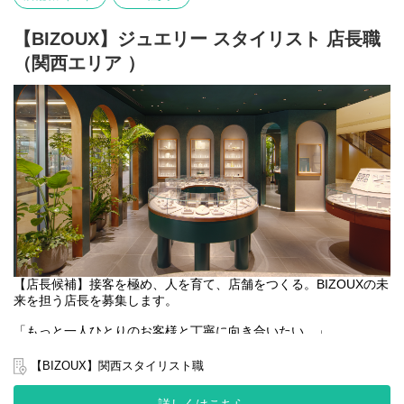
◆お任せする仕事内容
・接客、販売業務（ジュエリーや宝石に関しての接客）
・在庫管理、在庫調整、棚卸業務
【BIZOUX】ジュエリー スタイリスト 店長職
・店舗VMD、レイアウト作成
（関西エリア ）
・売上管理、店舗における数値管理（PCを使った作業が発生しま
す。）
・Instagram／インスタライブ等配信、SNSを用いた接客
大切なのは、単なる流行や売れ筋のアイテムを提案するのでは
なく、お客様一人ひとりに合ったジュエリーを見つけ出すこと。
そのためのスキルや宝石に関わる知識をじっくり身につけていく
ことのできる環境を整えました。あなたにもぜひ、末永くご活躍
いただきたいと考えています。
＜業務内容の変更範囲＞
雇入れ直後：上記参照
変更の範囲：当社における各種業務全般
【店長候補】接客を極め、人を育て、店舗をつくる。BIZOUXの未
来を担う店長を募集します。
「もっと一人ひとりのお客様と丁寧に向き合いたい。」
「売上だけを追うマネジメントではなく、スタッフの成長を支え
たい。」
【BIZOUX】関西スタイリスト職
そんな想いをお持ちの方へ。
BIZOUX（ビズー）は、世界中から買い付けた100種類以上の天然