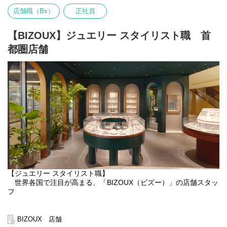
12:30 接客終了、接客後の事務作業
・LINEビジネス
1. 店舗運営戦略の策定と数値管理
13:00 休憩
店舗職（Bx）
正社員
・社内受注管理システム
・店舗売上・利益目標（PL）の策定および進捗管理
14:00 電話、メール、チャットなどの問い合わせ対応
・予実ギャップに対する改善アクションプランの立案と実行指揮
16:00 参加プロジェクトの会議出席
＜業務内容の変更範囲＞
【BIZOUX】ジュエリー スタイリスト職 首
17:00 電話、メール、チャットなどの問い合わせ対応
雇入れ直後：上記参照
2. 組織マネジメントと人材育成
18:00 お受け取りでの来店対応
変更の範囲：当社における各種業務全般
都圏店舗
・配下メンバー（課長、SV、FT等）のマネジメント、評価、育成
18:30 クローズ業務
・「企画」「SV」「FT」の役割を明確化し、強固な店舗サポート
19:00 終業
体制を構築
（お客様の予約状況によって終業時間は遅くなる場合がありま
・店舗スタッフの採用計画策定および定着率向上に向けたエンゲ
す）
ージメント施策の実行
●土日祝の事例
3. 商業施設交渉・販促統括
10:00 始業、朝礼、夜間に届いているお問い合わせの返信対応など
・百貨店、ファッションビル等の主要デベロッパーとの出店・契
11:00 接客①
約・条件交渉
12:30 接客①終了、接客後の事務作業
・イベント・催事・ポイントアップ施策のROI最適化と監督
13:00 休憩
14:00 お受け取り来店対応
4. ブランド価値の維持・向上
15:00 接客②
・ジュエリーブランドとしての品格や世界観を保つためのVMD・
16:30 接客②終了、接客後の事務作業
接客品質・オペレーションの標準化
17:00 接客③
【ジュエリー スタイリスト職】
・コンプライアンス、セキュリティポリシーの徹底（労務管理、
18:30 接客③終了、接客後の事務作業
世界各国で注目が高まる、「BIZOUX（ビズー）」の店舗スタッ
ハラスメント対応、防犯・商品管理ルールの運用）
19:00 終業
フ
（お客様の予約状況によって終業時間は遅くなる場合がありま
◆ビズーのご紹介
す）
BIZOUX（ビズー）は「個性的で多彩な天然石を通して、多様な
BIZOUX 店舗
＜業務内容の変更範囲＞