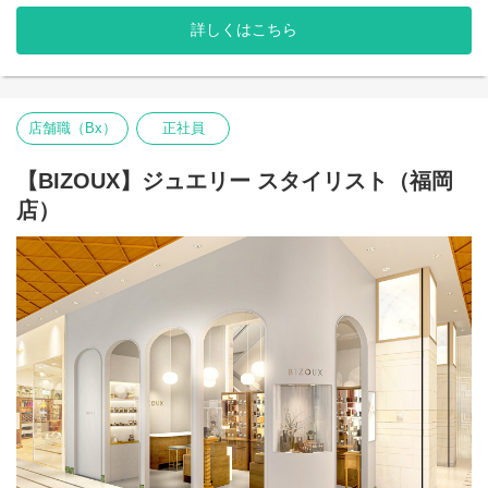
価値観を認める世の中をつくる」をミッションにかかげるジュエ
雇入れ直後：上記参照
リーブランドです。世界中から自分たちで買い付けた100種類以上
詳しくはこちら
変更の範囲：当社における各種業務全般
の「天然石・カラーストーン」を使ったオリジナルのジュエリー
を企画制作し、全国10店舗の直営店と自社ECサイトにて展開して
います。海外へのビジネス展開も進行しており、さらに成長を加
速していきます。
店舗職（Bx）
正社員
◆お任せする仕事内容
・接客、販売業務（ジュエリーや宝石に関しての接客）
・在庫管理、在庫調整、棚卸業務
【BIZOUX】ジュエリー スタイリスト（福岡
・店舗VMD、レイアウト作成
店）
・売上管理、店舗における数値管理（PCを使った作業が発生しま
す。）
・Instagram／インスタライブ等配信、SNSを用いた接客
大切なのは、単なる流行や売れ筋のアイテムを提案するのでは
なく、お客様一人ひとりに合ったジュエリーを見つけ出すこと。
そのためのスキルや宝石に関わる知識をじっくり身につけていく
ことのできる環境を整えました。あなたにもぜひ、末永くご活躍
いただきたいと考えています。
＜業務内容の変更範囲＞
雇入れ直後：上記参照
変更の範囲：当社における各種業務全般