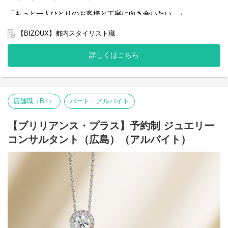
・1on1
「もっと一人ひとりのお客様と丁寧に向き合いたい。」
・シフト作成
「売上だけを追うマネジメントではなく、スタッフの成長を支え
・目標設定
たい。」
・チームづくり
【BIZOUX】都内スタイリスト職
そんな想いをお持ちの方へ。
■店舗づくり
BIZOUX（ビズー）は、世界中から買い付けた100種類以上の天然
・店舗イベント企画
詳しくはこちら
石を使い、一点もののジュエリーをお届けするジュエリーブラン
・顧客様へのアプローチ
ドです。
・InstagramなどSNSを活用した情報発信
私たちが大切にしているのは、ジュエリーを販売することではあ
・地域特性を活かした販売企画
りません。
＜業務内容の変更範囲＞
お客様の人生に寄り添い、「この一本に出会えてよかった」と思
店舗職（B+）
パート・アルバイト
雇入れ直後：上記参照
っていただける体験を提供すること。
変更の範囲：当社における各種業務全般
そのため、一組のお客様に1～2時間かけて接客することも珍しく
ありません。
【ブリリアンス・プラス】予約制 ジュエリー
今回募集するのは、そんなBIZOUXらしい接客文化を受け継ぎなが
コンサルタント（広島）（アルバイト）
ら、スタッフを育て、お客様に愛される店舗をつくる店長候補で
す。
▼業務内容
■接客・販売
・ジュエリー・天然石のご提案
・顧客様との関係づくり
・イベント接客
■店舗運営
・売上管理