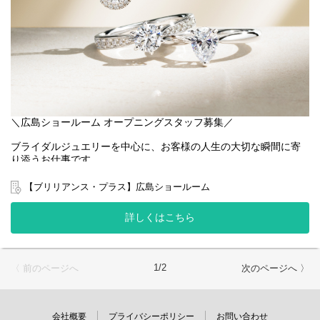
・KPI分析
・在庫管理
・VMD
・店舗オペレーション改善
■スタッフマネジメント
・スタッフ育成
・1on1
・シフト作成
・目標設定
・チームづくり
＼広島ショールーム オープニングスタッフ募集／
■店舗づくり
ブライダルジュエリーを中心に、お客様の人生の大切な瞬間に寄
・店舗イベント企画
り添うお仕事です。
・顧客様へのアプローチ
完全予約制の落ち着いた空間で、じっくり丁寧な接客ができま
・InstagramなどSNSを活用した情報発信
す。
・地域特性を活かした販売企画
【ブリリアンス・プラス】広島ショールーム
■仕事内容
＜業務内容の変更範囲＞
詳しくはこちら
ジュエリーコンサルタントは、「提案」が仕事です。受注生産で
雇入れ直後：上記参照
商品をお届けしているため、お客さまの話をじっくりとお伺い
変更の範囲：当社における各種業務全般
し、ぴったりのジュエリーをご案内します。
ショールームは予約制で、1組につき1時間半。時間をかけた丁寧
1/2
〈 前のページへ
次のページへ 〉
な接客をおこなっています。
・ショールームでの接客
・お客様のご案内、お飲み物提供
会社概要
プライバシーポリシー
お問い合わせ