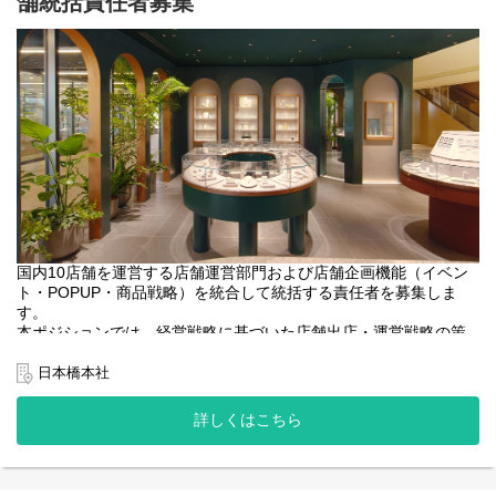
舗統括責任者募集
す）
・納期管理（フェアや長期休業時の対応）
し、ぴったりのジュエリーをご案内します。ショールームは“完
・在庫管理（棚卸し）
全”予約制で、1組につき1時間半。時間をかけた丁寧な接客をおこ
●土日祝の事例
・業務フローの見直し、取り決め
なっています。
10:00 始業、朝礼、夜間に届いているお問い合わせの返信対応など
・工場・サプライヤー折衝
11:00 接客①
・貯蔵品・備品管理（品質管理）
・ショールームでの接客
12:30 接客①終了、接客後の事務作業
・修理対応
・電話、メール、チャットでのお問い合わせ対応 など
13:00 休憩
14:00 お受け取り来店対応
＜将来的にMDも担っていただく可能性がございます＞
定期的に社内MTG機会を設け意見交換し、店舗での体験がお客様
15:00 接客②
その場合の業務内容は以下のとおりです
にとって
16:30 接客②終了、接客後の事務作業
・商品開発・改廃のための市場調査・プライシング・コスト管理
印象深いものとなるよう顧客コミュニケーションを企画立案した
17:00 接客③
など
り、ブランド認知を広げていくための施策を営業部門と計画した
18:30 接客③終了、接客後の事務作業
・歓迎スキル・経験
り、店舗運営に留まらずブランド全体を盛り上げる取り組みも行
19:00 終業
- データ分析
っています。
（お客様の予約状況によって終業時間は遅くなる場合がありま
- 販売データから商品分析を行うスキル
------------------------------------------------
国内10店舗を運営する店舗運営部門および店舗企画機能（イベン
す）
- 他社比較、市場動向を分析するスキル
ト・POPUP・商品戦略）を統合して統括する責任者を募集しま
【1日の仕事の流れ】
- 原価・利益のコストコントロール （上代設定の管理）
す。
＜業務内容の変更範囲＞
平日は比較的バックオフィス業務が多く、土日は接客が中心とな
- 商品制作まわり
本ポジションでは、経営戦略に基づいた店舗出店・運営戦略の策
雇入れ直後：上記参照
ります。
- 制作工程管理&スケジュール管理能力
定から、 配下の「店舗企画（施策・商品戦略・オペレーショ
変更の範囲：当社における各種業務全般
スタッフ1名あたり平日は1〜2組、土日は3組程度のお客様を対応
- 工場への見積り依頼と価格交渉
ン）」「SV（数値管理・人材管理）」「FT（接客・教育）」の各
日本橋本社
します。
- 商品仕様登録 システム周りの知見や経験
チームを統括し、シナジーを生み出しながらブランドの成長を力
強く牽引していただきます。
●平日の事例
詳しくはこちら
＜業務で使用する主なツール＞
レポートラインは事業責任者となります。
10:00 始業、朝礼
・Workplace (社内コミュニケーション)
10:10 ECで購入された方への受注メール対応、入金確認連絡など
・Google Workspace
11:00 接客
・WhatsApp
【仕事内容】