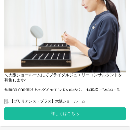
産」以外の部分をすべてインハウスで担い、品質に誠実に、その
人らしい個性を発揮できるジュエリーをお届けします。
2006年に創業し、現在は土屋鞄製造所を母体とするハリズリーグ
ループの一員でもあります。モノの価値を温故創新温故知新して
きたハリズリーグループのノウハウを活用し、世代や国を超え、
人々から愛され、応援されるブランドを目指します。
■BRILLIANCE＋（ブリリアンス・プラス）
https://www.brilliance.co.jp/
■ハリズリーグループ
https://harizury.com/philosophy/
------------------------------------------------
【具体的な仕事内容】
＼大阪ショールームにてブライダルジュエリーコンサルタントを
ジュエリーコンサルタントは、「提案」が仕事です。受注生産で
募集します∕
商品をお届けしているため、お客さまの話をじっくりとお伺い
し、ぴったりのジュエリーをご案内します。ショールームは“完
常時30,000個以上のダイヤモンドの中から、お客様に"本当に良
全”予約制で、1組につき1時間半。時間をかけた丁寧な接客をおこ
い"と思っていただける商品を提案することができます。生涯の記
なっています。
憶に残していただけるような体験をご提供するため、ノルマ重視
【ブリリアンス・プラス】大阪ショールーム
ではなく心から寄り添う接客を目指しています。また完全予約制
・ショールームでの接客
で着席しながらの接客になるため、スケジュールも立てやすく体
・電話、メール、チャットでのお問い合わせ対応 など
詳しくはこちら
力的にも安心して働ける環境です。
定期的に社内MTG機会を設け意見交換し、店舗での体験がお客様
＜会社・ブランドについて＞
にとって