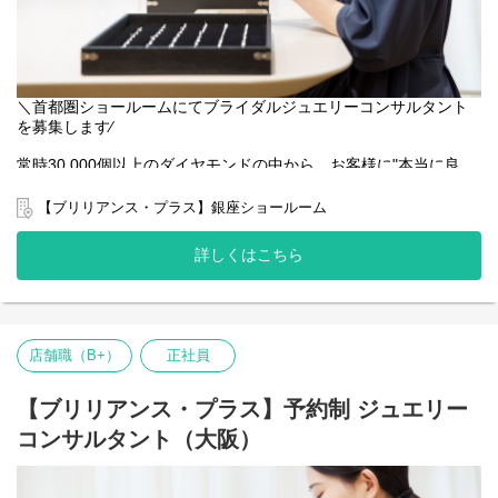
＼首都圏ショールームにてブライダルジュエリーコンサルタント
を募集します∕
常時30,000個以上のダイヤモンドの中から、お客様に"本当に良
い"と思っていただける商品を提案することができます。生涯の記
憶に残していただけるような体験をご提供するため、ノルマ重視
【ブリリアンス・プラス】銀座ショールーム
ではなく心から寄り添う接客を目指しています。また完全予約制
で着席しながらの接客になるため、スケジュールも立てやすく体
詳しくはこちら
力的にも安心して働ける環境です。
＜会社・ブランドについて＞
株式会社ドリームフィールズは、ジュエリーブランド
「BRILLIANCE＋（ブリリアンス・プラス）」を運営するD2C企業
店舗職（B+）
正社員
です。
ECサイトを主軸に、ショールーム型店舗とオンライン接客を組み
合わせ、
【ブリリアンス・プラス】予約制 ジュエリー
ブライダルジュエリー・ファッションジュエリーを展開していま
コンサルタント（大阪）
す。
資材調達、商品企画、ECサイト開発、店舗運営、販売と、「生