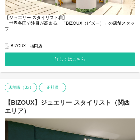
【ジュエリー スタイリスト職】
世界各国で注目が高まる、「BIZOUX（ビズー）」の店舗スタッ
フ
◆ビズーのご紹介
BIZOUX（ビズー）は「個性的で多彩な天然石を通して、多様な
BIZOUX 福岡店
価値観を認める世の中をつくる」をミッションにかかげるジュエ
リーブランドです。世界中から自分たちで買い付けた100種類以上
詳しくはこちら
の「天然石・カラーストーン」を使ったオリジナルのジュエリー
を企画制作し、全国10店舗の直営店と自社ECサイトにて展開して
います。海外へのビジネス展開も進行しており、さらに成長を加
速していきます。
店舗職（Bx）
正社員
◆お任せする仕事内容
・接客、販売業務（ジュエリーや宝石に関しての接客）
・在庫管理、在庫調整、棚卸業務
【BIZOUX】ジュエリー スタイリスト（関西
・店舗VMD、レイアウト作成
エリア）
・売上管理、店舗における数値管理（PCを使った作業が発生しま
す。）
・Instagram／インスタライブ等配信、SNSを用いた接客
大切なのは、単なる流行や売れ筋のアイテムを提案するのでは
なく、お客様一人ひとりに合ったジュエリーを見つけ出すこと。