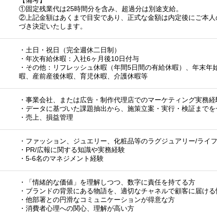
【備考】
①固定残業代は25時間分を含み、超過分は別途支給。
②上記金額はあくまで目安であり、正式な金額は内定後にご本人
づき決定いたします。
・土日・祝日（完全週休二日制）
・年次有給休暇：入社6ヶ月後10日付与
・その他：リフレッシュ休暇（年間5日間の有給休暇）、年末年
暇、産前産後休暇、育児休暇、介護休暇等
・事業会社、または広告・制作代理店でのマーケティング実務経
・データに基づいた課題抽出から、施策立案・実行・検証までを
・売上、損益管理
・ファッション、ジュエリー、化粧品等のラグジュアリー/ライ
・PR/広報に関する知識や実務経験
・5-6名のマネジメント経験
・「情緒的な価値」を理解しつつ、数字に責任を持てる方
・ブランドの背景にある物語を、適切なチャネルで顧客に届ける
・他部署との円滑なコミュニケーションが得意な方
・消費者心理への関心、理解が高い方