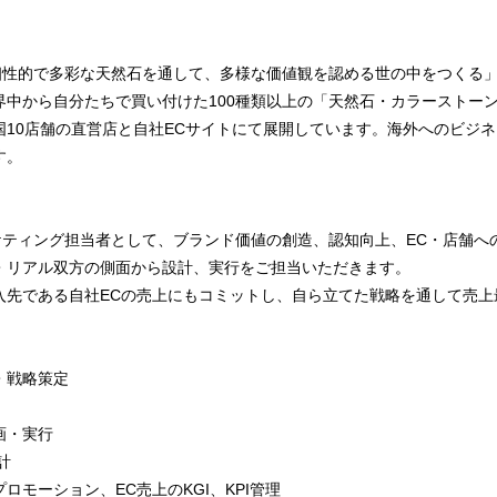
「個性的で多彩な天然石を通して、多様な価値観を認める世の中をつくる
界中から自分たちで買い付けた100種類以上の「天然石・カラーストー
国10店舗の直営店と自社ECサイトにて展開しています。海外へのビジ
す。
ーケティング担当者として、ブランド価値の創造、認知向上、EC・店舗
・リアル双方の側面から設計、実行をご担当いただきます。
入先である自社ECの売上にもコミットし、自ら立てた戦略を通して売上
・戦略策定
画・実行
計
ロモーション、EC売上のKGI、KPI管理