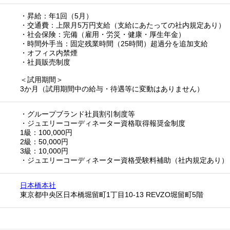
・昇給：年1回（5月）
・交通費：上限月5万円支給（支給にあたっての社内規定あり）
・社会保険：完備（雇用・労災・健康・厚生年金）
・時間外手当：固定残業時間（25時間）超過分を追加支給
・オフィス内禁煙
・社員販売制度
＜試用期間＞
3か月（試用期間中の給与・待遇等に変動はありません）
・グループブランド社員割引制度等
・ジュエリーコーディネーター資格取得報奨金制度
1級：100,000円
2級：50,000円
3級：10,000円
・ジュエリーコーディネーター資格受験料補助（社内規定あり）
日本橋本社
東京都中央区日本橋堀留町1丁目10-13 REVZO堀留町5階