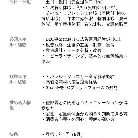
休日・休暇
・土日・祝日（完全週休二日制）
・年次有給休暇：入社6ヶ月後10日付与
・その他：リフレッシュ休暇（年間5日間の
有給休暇）、年末年始休暇、特別休暇、慶弔
休暇、産前産後休暇、育児休暇、介護休暇等
必須スキ
・D2C事業における広告運用経験3年以上
ル・経験
・広告戦略・企画の立案～制作～実装
・数値設計～データ分析～改善
・コピーライティング、基本的な画像編集ス
キル
歓迎スキ
・アパレル・ジュエリー業界就業経験
ル・経験
・高価格商材の広告運用経験
・Shopify等ECプラットフォームの知見
求める人物
・他部署との円滑なコミュニケーションが得
像
意な方
・定性、定量両側面から物事を判断できる方
・消費者心理への関心、理解が高い方
待遇
・昇給：年1回（5月）