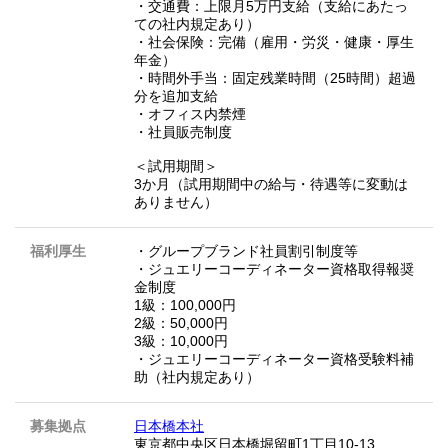
・交通費：上限月5万円支給（支給にあたっ
ての社内規定あり）
・社会保険：完備（雇用・労災・健康・厚生
年金）
・時間外手当：固定残業時間（25時間）超過
分を追加支給
・オフィス内禁煙
・社員販売制度
＜試用期間＞
3か月（試用期間中の給与・待遇等に変動は
ありません）
福利厚生
・グループブランド社員割引制度等
・ジュエリーコーディネーター資格取得報奨
金制度
1級：100,000円
2級：50,000円
3級：10,000円
・ジュエリーコーディネーター資格受験料補
助（社内規定あり）
募集拠点
日本橋本社
東京都中央区日本橋堀留町1丁目10-13