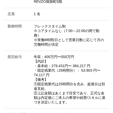
REVZO堀留町5階
定員
1 名
勤務時間
フレックスタイム制
※コアタイムなし（7:00～22:00の間で勤
務）
※実働8時間/日として営業日数に応じて月の
労働時間が決定
想定給与
年収：400万円〜550万円
【内訳】
・基本給：279,431円〜 384,217 円
・固定残業代（25時間分）： 53,903 円〜
74,117 円
【備考】
①固定残業代は25時間分を含み、超過分は別
途支給。
②上記金額はあくまで目安であり、正式な金
額は内定後にご本人の希望や経歴/スキルに基
づき決定いたします。