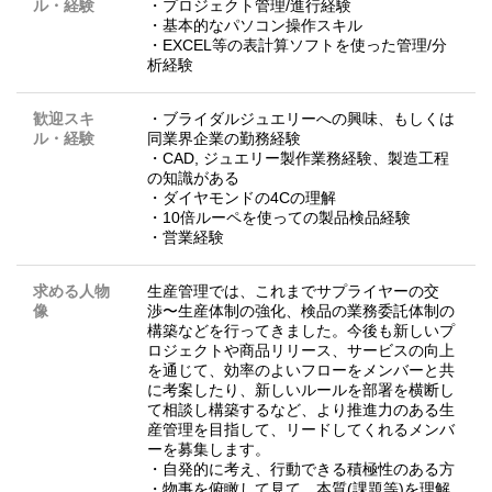
ル・経験
・プロジェクト管理/進行経験
・基本的なパソコン操作スキル
・EXCEL等の表計算ソフトを使った管理/分
析経験
歓迎スキ
・ブライダルジュエリーへの興味、もしくは
ル・経験
同業界企業の勤務経験
・CAD, ジュエリー製作業務経験、製造工程
の知識がある
・ダイヤモンドの4Cの理解
・10倍ルーペを使っての製品検品経験
・営業経験
求める人物
生産管理では、これまでサプライヤーの交
像
渉〜生産体制の強化、検品の業務委託体制の
構築などを行ってきました。今後も新しいプ
ロジェクトや商品リリース、サービスの向上
を通じて、効率のよいフローをメンバーと共
に考案したり、新しいルールを部署を横断し
て相談し構築するなど、より推進力のある生
産管理を目指して、リードしてくれるメンバ
ーを募集します。
・自発的に考え、行動できる積極性のある方
・物事を俯瞰して見て、本質(課題等)を理解