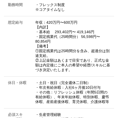
勤務時間
・フレックス制度
※コアタイムなし
想定給与
年収：420万円〜600万円
【内訳】
・基本給 293,402円〜 419,146円
・固定残業代（25時間分） 56,598円〜
80,854円
【備考】
①固定残業代は25時間分を含み、超過分は別
途支給。
②上記金額はあくまで目安であり、正式な金
額は内定後にご本人の希望や経歴/スキルに基
づき決定いたします。
休日・休暇
・土日・祝日（完全週休二日制）
・年次有給休暇：入社6ヶ月後10日付与
・その他：リフレッシュ休暇（年間5日間の
有給休暇）、年末年始休暇、特別休暇、慶弔
休暇、産前産後休暇、育児休暇、介護休暇等
必須スキ
・生産管理経験