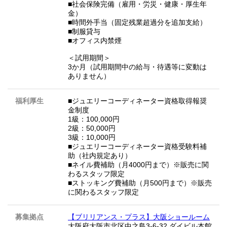
■社会保険完備（雇用・労災・健康・厚生年
金）
■時間外手当（固定残業超過分を追加支給）
■制服貸与
■オフィス内禁煙
＜試用期間＞
3か月（試用期間中の給与・待遇等に変動は
ありません）
福利厚生
■ジュエリーコーディネーター資格取得報奨
金制度
1級：100,000円
2級：50,000円
3級：10,000円
■ジュエリーコーディネーター資格受験料補
助（社内規定あり）
■ネイル費補助（月4000円まで）※販売に関
わるスタッフ限定
■ストッキング費補助（月500円まで）※販売
に関わるスタッフ限定
募集拠点
【ブリリアンス・プラス】大阪ショールーム
大阪府大阪市北区中之島3-6-32 ダイビル本館