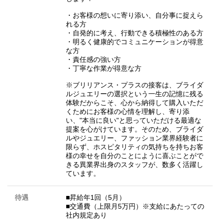
・お客様の想いに寄り添い、自分事に捉えら
れる方
・自発的に考え、行動できる積極性のある方
・明るく健康的でコミュニケーションが得意
な方
・責任感の強い方
・丁寧な作業が得意な方
※ブリリアンス・プラスの接客は、ブライダ
ルジュエリーの選択という一生の記憶に残る
体験だからこそ、心から納得して購入いただ
くためにお客様の心情を理解し、寄り添
い、"本当に良い"と思っていただける最適な
提案を心がけています。そのため、ブライダ
ルやジュエリー、ファッション業界経験者に
限らず、ホスピタリティの気持ちを持ちお客
様の幸せを自分のことにように喜ぶことがで
きる異業界出身のスタッフが、数多く活躍し
ています。
待遇
■昇給年1回（5月）
■交通費（上限月5万円）※支給にあたっての
社内規定あり