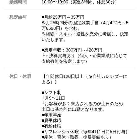
勤務時間
10:00〜19:00（実働8時間、休憩60分）
想定給与
■月給25万円～35万円
※月25時間分の固定残業手当（4万427円～5
万6598円）を含む。
※経験・スキル・適性を充分に考慮し、決定
いたします。
■想定年収：300万円～420万円
└＋決算賞与あり（個人・企業業績に応じて
支給有無を決定します）
休日・休暇
【年間休日120日以上（※自社カレンダーに
よる）】
■シフト制
└月9〜11日
└お客様が多く来店されるのが土日のため、
土日は基本的に出勤となります。
■年末年始
■慶弔休暇
■有給休暇
■リフレッシュ休暇（毎年4月1日に5日付与）
■産休・育休（取得・復帰実績あり）