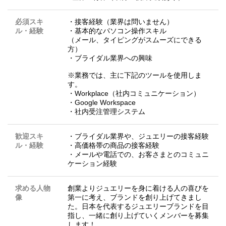
必須スキ
・接客経験（業界は問いません）
ル・経験
・基本的なパソコン操作スキル
（メール、タイピングがスムーズにできる
方）
・ブライダル業界への興味
※業務では、主に下記のツールを使用しま
す。
・Workplace（社内コミュニケーション）
・Google Workspace
・社内受注管理システム
歓迎スキ
・ブライダル業界や、ジュエリーの接客経験
ル・経験
・高価格帯の商品の接客経験
・メールや電話での、お客さまとのコミュニ
ケーション経験
求める人物
創業よりジュエリーを身に着ける人の喜びを
像
第一に考え、ブランドを創り上げてきまし
た。日本を代表するジュエリーブランドを目
指し、一緒に創り上げていくメンバーを募集
します！