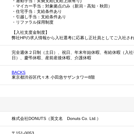
・通勤手当：実費支給(支給上限有り)
・マイカー手当：対象拠点のみ（新潟・高知・秋田）
・住宅手当：支給条件あり
・引越し手当：支給条件あり
・リファラル採用制度
【入社支度金制度】
弊社HPの求人情報から入社選考に応募し正社員としてご入社され
完全週休２日制（土日）、祝日、年末年始休暇、有給休暇（入社
日）、慶弔休暇、産前産後休暇、介護休暇
BACKS
東京都渋谷区代々木 小田急サザンタワー8階
株式会社DONUTS（英文名 Donuts Co. Ltd.）
〒151-0053