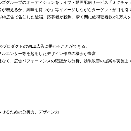
ルズグループのオーディションをライブ・動画配信サービス「ミクチャ
者が増えるか、興味を持つか」等イメージしながらターゲットが目を引
Web広告で告知した途端、応募者が殺到。瞬く間に総視聴者数が1万人
数のプロダクトのWEB広告に携わることができる。
フルエンサー等を起用したデザイン作成の機会が豊富！
はなく、広告パフォーマンスの確認から分析、効果改善の提案や実施ま
させるための分析力、デザイン力