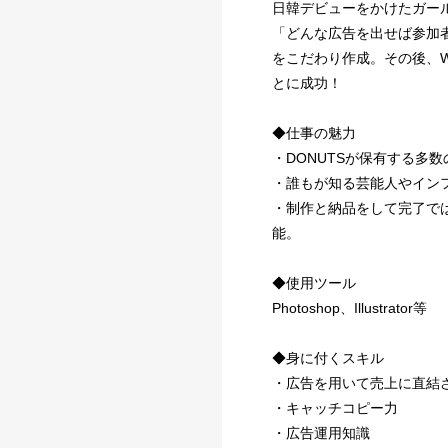
日韓デビューをかけたガー
「どんな広告を出せば参加
をこだわり作成。その後、
とに成功！
◆仕事の魅力
・DONUTSが保有する多
・誰もが知る芸能人やイン
・制作と納品をして完了で
能。
◆使用ツール
Photoshop、Illustrator等
◆身に付くスキル
・広告を用いて売上に直結
・キャッチコピー力
・広告運用知識