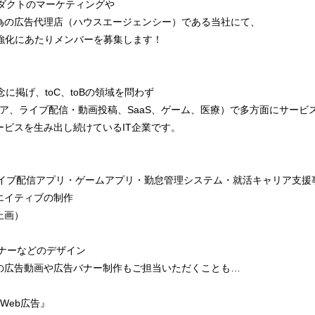
ロダクトのマーケティングや
為の広告代理店（ハウスエージェンシー）である当社にて、
制強化にあたりメンバーを募集します！
理念に掲げ、toC、toBの領域を問わず
ィア、ライブ配信・動画投稿、SaaS、ゲーム、医療）で多方面にサービ
ビスを生み出し続けているIT企業です。
（ライブ配信アプリ・ゲームアプリ・勤怠管理システム・就活キャリア支
エイティブの制作
止画）
）
バナーなどのデザイン
の広告動画や広告バナー制作もご担当いただくことも…
Web広告』