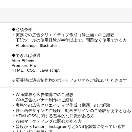
◆必須条件
・実務での広告クリエイティブ作成（静止画）のご経験
・下記ツールの使用経験が半年以上で、問題なく使用できる方
Photoshop、Illustrator
◆できれば優遇
After Effects
Premiere Pro
HTML、CSS、Java script
※応募時に過去制作物のポートフォリオをご提出いただきます
・Web業界や広告業界でのご経験
・Web広告のバナー制作のご経験
・実務での広告クリエイティブ作成（動画）のご経験
・静止画デザインのご経験、動画デザインのご経験があるとなお
・HTML/CSSに関する基本的な知識がある方
・Webマーケティングに関心がある方
・普段からTwitter、InstagramなどSNSを頻繁に使っている方
・トレンドに敏感な方