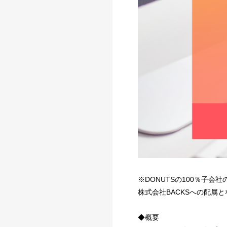
※DONUTSの100％子
株式会社BACKSへの配属
◆概要