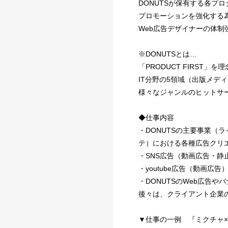
DONUTSが保有する各プ
プロモーションを強化する
Web広告デザイナーの体
※DONUTSとは…
「PRODUCT FIRST」を
IT分野の5領域（出版メデ
様々なジャンルのヒットサー
◆仕事内容
・DONUTSの主要事業
テ）における各種広告クリ
・SNS広告（動画広告・静
・youtube広告（動画広告
・DONUTSのWeb広告や
後々は、クライアント企業
▼仕事の一例 『ミクチャ×