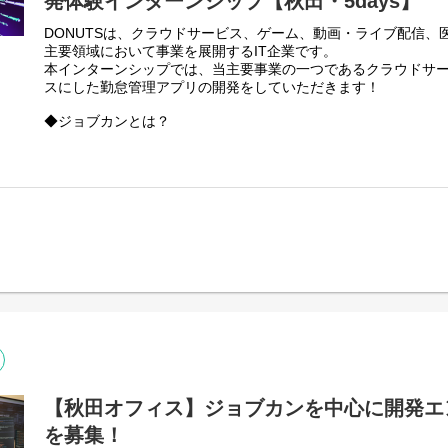
発体験インターンシップ【秋田・5days】
思った方にはどんどん裁量を与えており、自律的に動いていた
最初は簡単な業務からのスタートかもしれませんが、積極的に
DONUTSは、クラウドサービス、ゲーム、動画・ライブ配信、
の機会が多くありますので、ぜひ意欲的に取り組んでください
主要領域において事業を展開するIT企業です。
本インターンシップでは、当主要事業の一つであるクラウドサ
☆長期インターン採用者特典 ☆
スにした勤怠管理アプリの開発をしていただきます！
・インターンでの優秀者には本選考最終面接パス（書類選考・
与！
◆ジョブカンとは？
・就職後のキャリアに活きるスキルを身につけられる！
あらゆる規模・ステージの企業のバックオフィス業務を効率化
・実務を通して、現場メンバーから個別のフィードバックが
なることを目指す、クラウドERPサービスです。
勤怠管理、給与計算、経費精算、労務HR、ワークフロー、採用
-------------------------------------------------
BPOの9サービスからなる「ジョブカンシリーズ」は、現在30
＜選べる！①オンライン説明会 or ②動画説明会＞
ジョブカンシリーズは、「100名規模の会社のバックオフィス
◆◇選考フロー/①②共通◆◇
を目指す」という点に重きを置き、日々改善と新規プロダクト
説明会 予約
（ページ下部の応募ボタンより日程または動画視聴を選択）
本インターンシップは、Webエンジニアを目指す学生の皆様を
▼
理」をベースとした勤怠管理システムへの追加機能実装にチーム
説明会 参加/視聴
ログラムです。
▼
職種を選んでエントリー（ES提出）
現役エンジニアの指導・レビューのもと、以下の実践的な業務
※職種詳細は説明会にてお伝えいたします
・要件定義：機能要件の明確化
▼
書類選考および課題選考
・設計：画面レイアウトや処理フローの具体化
（職種によります／説明会内で説明いたします）
・開発：実際のプログラミングによる機能実装
【秋田オフィス】ジョブカンを中心に開発エ
▼
を募集！
オンライン面接（1回想定）
最終日には成果報告会を実施し、現役エンジニアから技術的な