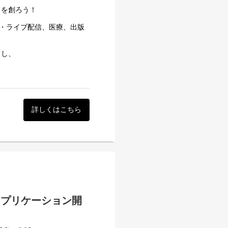
トを創ろう！
ジニア業務への理解を深め、
画・ライブ配信、医療、出版
出し、
を続け、次々と新規事業にも
ただけます。
す。
。
可欠！
最高のプロダクト」を目指し
詳しくはこちら
一緒に働いてくれるwebエン
ださい
を持って進めたいなど、新し
たいと思っている方、共に成
！
アプリケーション開