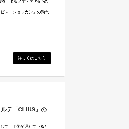
をメインに、その他新規サー
医療、出版メディアの5つの
ービス「ジョブカン」の勤怠
、
たい方
分野・挑戦してみたい分野に関わ
し、全ての企業の成長基盤と
きいため、出来る方には分野
管理、会計、見積/請求書、
ルスタックな技術のある方で
万社以上が利用しています。
人で担っていただくこともあ
業務を一人で対応できる環境
開発に挑んでいます。
詳しくはこちら
クトに関わってくことができ
さい。
ともあります。
対象に、「ジョブカン勤怠管
たい、学習意欲のあるかたは
で挑む、5日間の実践型プ
を体験していただきます。
テ「CLIUS」の
アドバイスやフィードバック
じて、IT化が遅れていると
ジニア業務への理解を深め、