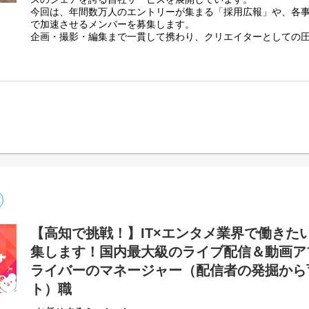
ができます。
今回は、年間数万人のエントリーが集まる「採用広報」や、各
で加速させるメンバーを募集します。
ITや医療業界に興味がある方、学んできた知識を社会貢献につ
企画・撮影・編集まで一貫して携わり、クリエイターとしての
学びが得られるインターンです。
か？
医療の未来をつくる挑戦に、一緒に取り組んでみませんか？
■お任せするミッション
「動画クリエイティブによる事業・採用ブランディングの最大
トレンドを捉えたショート動画（TikTok／Instagram／YouTube
DONUTSのファンを増やすこと。
再生数やエンゲージメントを分析し、「バズる動画」「数字に
ただきます。
■業務内容
自社サービスのSNS向け動画制作
・ショート動画編集（TikTok／Instagram／YouTube Shorts等）
・動画構成の企画・トレンドリサーチ
・撮影
※広告運用業務はありません
【高知で挑戦！】IT×エンタメ業界で働きた
■やりがい／キャリアパス
集します！国内最大級のライブ配信＆動画ア
・エンタメからSaaSまで幅広い事業を展開するDONUTSなら
作に挑戦できます。
ライバーのマネージャー（配信者の発掘から
・自分が制作した動画が実際に配信され、再生数や反応をリア
ト）職
・将来、動画クリエイター／SNSマーケター／広報／広告業界
験として強い武器になります。