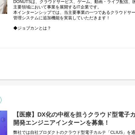
DONUTSの秋田拠点では、ジョブカン・ミクチャに関する開発
DONUTSは、クラウドサービス、ゲーム、動画・ライブ配信、
インターン参加確定
ビスの開発など幅広く取り組んでいただきます。
主要領域において事業を展開するIT企業です。
───────────────
本インターンシップでは、当主要事業の一つであるクラウドサ
更に詳しくお話すると・・・
管理システムに追加機能を実装していただきます！
★こんな方におすすめ★
クライアントサイドからサーバーサイドまで様々な業務があり
・プロダクト開発に興味があり、実際の開発現場を体験してみ
Python・Golang・Swiftなど、ご志向に合わせて、得意な
◆ジョブカンとは？
・現役エンジニアから直接指導を受け、スキルアップしたい方
っていただくことが可能です。
あらゆる規模・ステージの企業のバックオフィス業務を効率化
・将来Webエンジニアを目指している方
なることを目指す、クラウドERPサービスです。
また弊社の開発体制の特徴として、一人一人の裁量が非常に大
勤怠管理、給与計算、経費精算、労務HR、ワークフロー、採用
を限定せずに広範なお仕事をお任せすることがございます。フ
BPOの9サービスからなる「ジョブカンシリーズ」は、現在30
あれば、担当部分の仕様設計から開発・実装・リリースまで一
ジョブカンシリーズは、「100名規模の会社のバックオフィス
りますので、技術力を存分に高めていただける環境です。
を目指す」という点に重きを置き、日々改善と新規プロダクト
開発サイクルも非常に早く、スピード感をもって実際のプロダ
ますので、エンジニアリングを極めたい方はぜひ挑戦してくだ
時には挑戦したことのない大きな課題に取り組んでいただくこ
本インターンシップは、Webエンジニアを目指す学生の皆様を
そういった難しい問題を諦めずに立ち向かい、自身を成長させ
理」をベースとした勤怠管理システムへの追加機能実装にチーム
大歓迎です！
ログラムです。
現役エンジニアの指導・レビューのもと、以下の実践的な業務
・要件定義：プロジェクトの目的と機能要件の明確化
・設計：画面レイアウトや処理フローの具体化
・開発：実際のプログラミングによる機能実装
【医療】DX化の中枢を担うクラウド型電子カル
開発エンジニアインターンを募集！
最終日には成果報告会を実施し、現役エンジニアから技術的な
を受けることができます！
弊社では自社プロダクトのクラウド型電子カルテ「CLIUS」を通
要件定義から設計、開発まで、実践的な開発経験を通じてエン