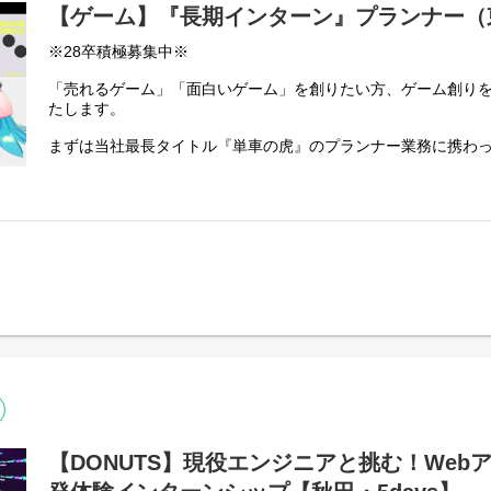
【ゲーム】『長期インターン』プランナー（
※28卒積極募集中※
「売れるゲーム」「面白いゲーム」を創りたい方、ゲーム創り
たします。
まずは当社最長タイトル『単車の虎』のプランナー業務に携わ
ングによってはDONUTS GAMESが運営するゲームのプラン
に関わる可能性もあります。
【業務内容】
・ゲームのアイディア出しや企画、仕様書作成、簡単なディレ
・各種リソースリストおよびデータ作成
・社内外各所との折衝交渉
・プロモーションテストの立案・実施
・KPIに対応した改善、改良対策の立案、実行
・各種市場調査
・運営中のゲームのQA及び改善案報告
◆勤務地
東京本社周辺サテライトオフィス（最寄り：代々木駅）
＼アイデアを形にしたい人、大歓迎／
【DONUTS】現役エンジニアと挑む！Web
当社は「社員」と「インターンシップ生」の間に垣根はなく、