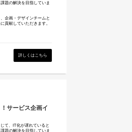
る課題の解決を目指していま
く、企画・デザインチームと
発に貢献していただきます。
飛び込んでみませんか？
開発チームが一体となって、
エンジニアを目指したい方を
詳しくはこちら
開発
する環境
題解決を推進
う！サービス企画イ
じて、IT化が遅れていると
る課題の解決を目指していま