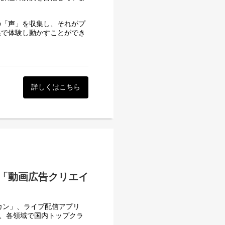
の「声」を収集し、それがプ
線で体験し動かすことができ
たい方
指す方にとっては、またとない
ト開発・運用のサポート業務
詳しくはこちら
動かしていくかを深く理解で
でのプロセスを具体的な成
見るエンジニア視点を身に
基準のもと実践的に習得す
す。
る「動画広告クリエイ
験を積みたい方には、特に大
携われます。
カン」、ライブ配信アプリ
高い知見が身につきます。
ど、各領域で国内トップクラ
の業務全般を間近で学ぶこと