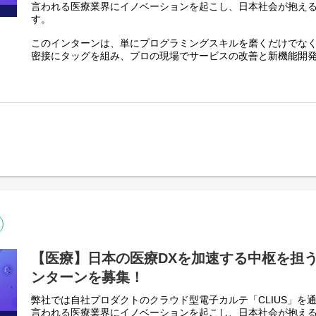
言われる医療業界にイノベーションを起こし、日本社会が抱え
エンジニアの働き方を体験できる貴重な機会です。
す。
この機会にぜひご参加ください！
このインターンは、単にプログラミングスキルを磨くだけでな
───────────────
密接にタッグを組み、プロの現場でサービスの改善と新機能開
■日時
「未来の医療インフラ」を創る一員として、実践的な環境下に
2026年8月17日(月)〜21日(金)
10:00〜19:00（休憩60分）
■お任せするミッション
顧客に対してよりよいサービスを提供するために、ビジネス・
■会場
常にサービスの改善を続けています。
札幌市教育文化会館
課題解決に直結する開発経験を通じて、社会に価値を提供する
〒060-0001 北海道札幌市中央区北1条西13丁目
お待ちしています。
（東西線「西11丁目」駅から徒歩5分）
▼業務のポイント
■実施内容
・BtoBという信頼性が重要視される医療用アプリケーションの
1日目：会社紹介・業界研究・グループディスカッション
・役割に関わらず、必要だと思ったことはすぐに提案して実行
2日目：基礎座学・設計
・医療従事者や患者へのヒアリングをもとに、ダイレクトな課
3日目：開発実装
4日目：開発実装
▼開発環境
5日目：開発実装、ランチ座談会、成果発表会
■クライアント
【医療】日本の医療DXを加速する中枢を担
■選考フロー
OS ：OSX,Windows
エントリーシート提出
ンターンを募集！
言語：Scala,TypeScript,C#
▼
プログラミングテスト
弊社では自社プロダクトのクラウド型電子カルテ「CLIUS」を通
■サーバー
▼
言われる医療業界にイノベーションを起こし、日本社会が抱え
サーバの主要な機能はWeb APIの形で提供し、