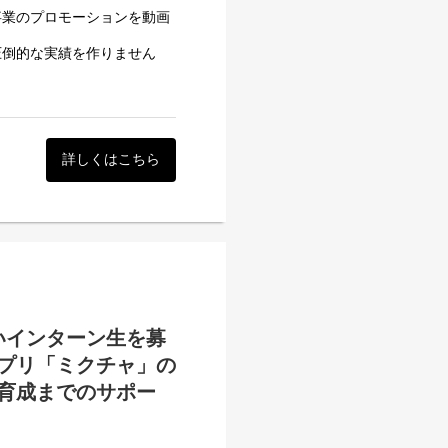
事業のプロモーションを動画
なげたい方には、特に大きな
圧倒的な実績を作りません
化」
 Shorts）の制作を通じて、
詳しくはこちら
つながる動画」を追求してい
いインターン生を募
プリ「ミクチャ」の
ではの、多ジャンルな動画制
育成までのサポー
ルに確認できる環境です。
を目指す方にとって、実務経