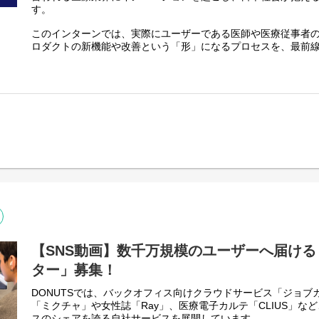
本プログラム参加確定
す。
様々なクライアントで利用できるように工夫しています。
───────────────
OS : Linux（本番環境）,Windows（開発環境）
このインターンでは、実際にユーザーである医師や医療従事者
★こんな方におすすめ★
言語：Scala , C#
ロダクトの新機能や改善という「形」になるプロセスを、最前
・プロダクト開発に興味があり、実際の開発現場を体験してみ
ます。
■Webサービス
・現役エンジニアから直接指導を受け、スキルアップしたい方
将来、ITプロダクトの企画・開発職（PdM/プランナー）を目
JavaScriptのフレームワークを活用した、
・将来Webエンジニアを目指している方
実践的な機会です。
サービス構築にも詳しいエンジニアを募集しています。
言語：JavaScript（Angular, React, Vue.js等）
■お任せするミッション
プロダクトプランナーの指導のもと、医療機関向けのプロダク
▼インターンのメリット
に携わっていただきます。
・社会を変える「開発の意義」を実感
この業務を通じて、企画者が実際にどのように考え、チームを
自分の開発が医療現場の効率化と社会課題の解決に貢献するま
きます。
果として実感できます
・「プロダクト思考」を習得
▼主な業務内容
企画・ニーズ分析からリリース後の改修まで、サービス全体を
・機能のテスト計画の準備や実施のサポート
つけられます
・ローンチ後のセールスや導入・サポート方法のプランニング
・市場価値の高い技術を実践的に習得
・WEB掲載情報の更新や外部契約処理のサポート
モダンな言語やフレームワークを、プロの現場での厳しい品質
・ユーザーのニーズ調査・市場分析
ることで、将来のキャリア形成にも役立つスキルが身につきま
・開発・運用業務における進捗管理や課題整理のサポート
【SNS動画】数千万規模のユーザーへ届け
ITや医療業界に興味がある方、より実践的にプログラミング経
ター」募集！
▼インターンのメリット
きな学びが得られるインターンです。
・日本の社会課題解決（医療DX）に直結するプロダクト開発に
医療の未来をつくる挑戦に、一緒に取り組んでみませんか？
DONUTSでは、バックオフィス向けクラウドサービス「ジョブ
・医療業界の専門知識や最新のITトレンドに触れ、市場価値の
「ミクチャ」や女性誌「Ray」、医療電子カルテ「CLIUS」な
・ヒアリングから運用・販売戦略まで、企画職（プランナー）
スのシェアを誇る自社サービスを展開しています。