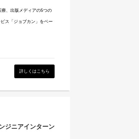
だける環境です。
提案・行動できる方ほど成長
医療、出版メディアの5つの
！
ービス「ジョブカン」をベー
1次／2次面接カット）を付
し、全ての企業の成長基盤と
得られる！
管理、会計、見積/請求書、
万社以上が利用しています。
業務を一人で対応できる環境
開発に挑んでいます。
詳しくはこちら
対象に、「ジョブカン勤怠管
で挑む、5日間の実践型プ
を体験していただきます。
ンジニアインターン
アドバイスやフィードバック