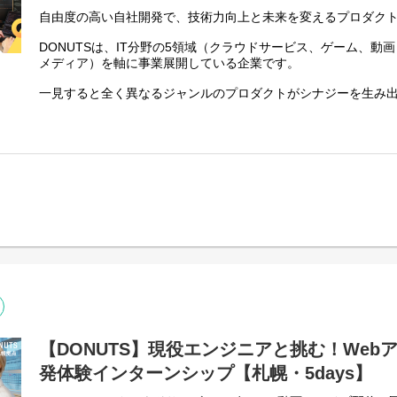
▼
を受けることができます！
自由度の高い自社開発で、技術力向上と未来を変えるプロダク
入社確定（入社日：毎月1日,15日）
要件定義から設計、開発まで、実践的な開発経験を通じてエン
エンジニアの働き方を体験できる貴重な機会です。
DONUTSは、IT分野の5領域（クラウドサービス、ゲーム、動
この機会にぜひご参加ください！
メディア）を軸に事業展開している企業です。
◆◇①オンライン説明会日程◆◇
07/15(水) 17:00〜18:00 【追加日程】
───────────────
一見すると全く異なるジャンルのプロダクトがシナジーを生み
07/21(火) 17:00〜18:00 【追加日程】
■日時
2007年の創業以来、高い成長率を達成してきました。常に挑戦
07/27(月) 17:00〜18:00 【追加日程】
2026年8月～9月のうちの5日間、希望に沿った日程でご参加い
取り組んでいるDONUTSは、いまも事業の幅を広げ続けていま
08/06(木) 17:00〜18:00 【追加日程】
詳細は応募後にお送りするエントリーシートをご確認ください
08/18(火) 17:00〜18:00 【追加日程】
「最高のプロダクト」を作るためにはエンジニアの力が必要不
08/28(金) 17:00〜18:00 【追加日程】
■会場
東京では現在総勢約100名のインターンシップ生の力を借り「
所要時間：60〜90分
株式会社DONUTS 秋田オフィス
日々開発を行なっています。
※質疑応答等により時間は前後する場合がございます
秋田県秋田市中通3-1-9 エコーズタワーAKITA 501号室
※持ち物不要・服装自由
そんなDONUTSですが、新たに秋田拠点の開設に伴い、秋田で
■実施内容
※Google Meetを使用します
ジニアインターンを募集します。
1日目：会社紹介・開発環境理解・要件定義・設計
※公共の場でご参加いただく場合は、必ずイヤホンをご着用く
2日目：要件定義・設計・開発
秋田拠点は2024年の3月に開設しました。
3日目：開発・グループワーク
拠点の立ち上げの経験、決まってないことが多いからこそ裁量
◆◇②アーカイブ動画視聴予約◆◇
4日目：開発
いことへのチャレンジ精神があり、学生生活を有意義に過ごし
日程選択欄「説明会動画視聴」をご選択ください
5日目：開発、成果発表会
長できる仲間が欲しいとお考えの方は大歓迎です!
エントリー完了メール内のURLより動画がご視聴いただけます
※迷惑メール等に割り振られる場合がございます
■選考フロー
一緒に、未来を変える新しいプロダクトを創り上げましょう！
【DONUTS】現役エンジニアと挑む！Web
自動返信となりますので必ずメールをご確認ください
エントリーシート提出
▼
発体験インターンシップ【札幌・5days】
===========
カジュアル面談（WEB）
▼