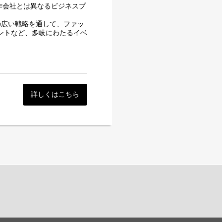
作会社とは異なるビジネスプ
の広い戦略を通して、ファッ
ベントなど、多岐にわたるイベ
詳しくはこちら
ントも担当いただきます。
だきます。
の各種手配など
果検証
ンの声が聴ける