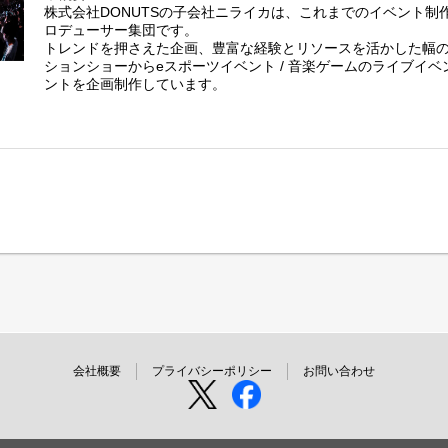
株式会社DONUTSの子会社ニライカは、これまでのイベント制
ロデューサー集団です。
トレンドを押さえた企画、豊富な経験とリソースを活かした幅
ションショーからeスポーツイベント / 音楽ゲームのライブイ
ントを企画制作しています。
https://nilaica.jp/
◆募集背景
事業拡大による増員
◆業務内容
親会社である株式会社DONUTSの案件のほか、外部案件のイベ
戦略立て～営業～運営や効果検証まで一気通貫で携わっていた
・案件獲得営業
・各種イベントの制作業務
┗演出内容含む全体の進行管理や、会場やテクニカルスタッフ
・イベントの戦略立案、また計画に基づいた各施策の実施と効
・予算管理
◆仕事のやりがい
会社概要
プライバシーポリシー
お問い合わせ
・担当したイベントが盛り上がり成功した時SNS等で直接ファ
・著名なアーティスト、声優の方々と同じ目線で仕事ができる
・裁量権が大きい状態で仕事ができる