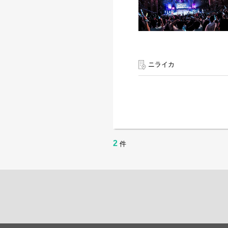
ニライカ
2
件