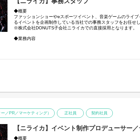
【ニライカ】事務スタッフ
◆概要
ファッションショーやeスポーツイベント、音楽ゲームのライブ
るイベントを企画制作している当社での事務スタッフをお任せ
※株式会社DONUTS子会社ニライカでの直接採用となります。
◆業務内容
・見積書/請求書作成
・公演経費のまとめ（領収書の精算等）
・会場リストアップ
・申請物の処理（著作権処理の書類作成など）
・公演で使用する表記などの作成/出力
◆選考フロー
①書類選考 ※履歴書（顔写真付）、希望シフトの提出必須
※職務経歴書（お持ちの方のみ提出）
↓
②面接（現場リーダークラス） ※原則、対面形式
↓
③内定
ター／PR／マーケティング）
正社員
契約社員
※選考状況によっては面接が増える可能性もあります。
【ニライカ】イベント制作プロデューサー／
◆概要