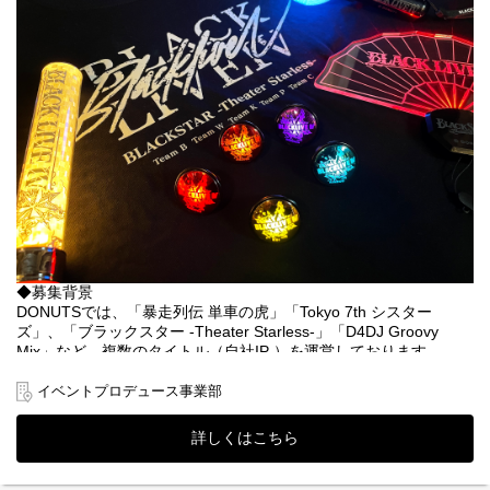
・担当したイベントが盛り上がり成功した時SNS等で直接ファン
の声が聴ける
・著名なアーティスト、声優の方々と同じ目線で仕事ができる
・裁量権が大きい状態で仕事ができる
◆選考フロー
①書類選考 ※履歴書（顔写真付）、職務経歴書、現年収・希望
年収必須
↓
②面接（リーダークラス）
↓
③最終面接（役員・部長クラス）
↓
④内定・オファー面談
※選考状況によっては面接が増える可能性もあります。
◆募集背景
DONUTSでは、「暴走列伝 単車の虎」「Tokyo 7th シスター
ズ」、「ブラックスター -Theater Starless-」「D4DJ Groovy
Mix」など、複数のタイトル（自社IP ）を運営しております。
イベントプロデュース事業部では、これらの自社IPを活用して、
ライブやグッズ、音楽商品を制作することでよりお客様に
イベントプロデュース事業部
DONUTSのIPを楽しんでいただきたいと考えています。
詳しくはこちら
今後ますます、タイトルや開発する商品が増えていくことから、
さらなる体制強化のため、採用を検討しています。