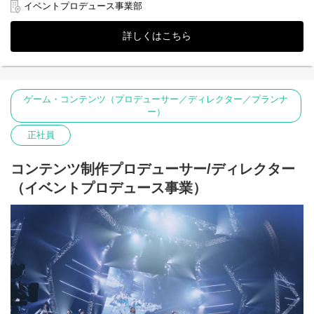
券、セット・公演内容の企画、移動・宿泊の手配・管理などイベ
イベントプロデュース事業部
ント全般の進行管理をお任せします。
将来のプロジェクトリーダーとして活躍できる環境も…！
詳しくはこちら
≪具体的なイベント≫
自社ゲームIPを活用したライブ（過去実施例）
Tokyo 7th シスターズ 6+7+8th Anniversary Live Along the way
https://t7s.jp/live/alongtheway/
ゲーム・コンテンツ（プロデューサー／ディレクター／プランナ
ー）
自社ゲームIPを活用したアニメイベント出展（過去実施例）
AGF2022の『ブラックスター -Theater Starless-』出展情報
正社員
https://blackstar-ts.jp/category/news/?pid=4030
◆業務内容
コンテンツ制作プロデューサー/ディレクター
・各種イベントセクションの手配・仲介業務
（イベントプロデュース事業）
・イベント必要資料の作成、発注物の手配
・イベント収支の管理
・イベントプロデュース
◆仕事のやりがい
・自分たちの版権、IPを広める活動に関われる
・ゲーム、e-sports、ファッションなどジャンルを超えた様々なエ
ンタメを取り扱える
・担当したイベントが盛り上がり成功した時SNS等で直接ファン
の声が聴ける
・著名なアーティスト、声優の方々と同じ目線で仕事ができる