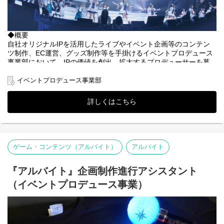
◆選考フロー
①書類選考 ※履歴書（顔写真付）、職務経歴書、現年収・希望
年収必須
◆概要
↓
自社オリジナルIPを活用したライブやイベント企画等のコンテン
②1次面接（現場リーダークラス）
ツ制作、EC運営、グッズ制作等を手掛けるイベントプロデュース
↓
事業部において、IPの価値を創出、拡大するプロデューサーを募
③最終面接（役員・部長クラス）
集いたします。
↓
イベントプロデュース事業部
④内定・オファー面談
◆募集背景
※選考状況によっては面接が増える可能性もあります。
イベントプロデュース事業部の事業拡大による増員
詳しくはこちら
◆業務内容
DONUTSが取り扱うオリジナルタイトルのIPの価値を高めていく
お仕事です。
ゲーム・コンテンツ（アルバイト）
アルバイト
・IPの拡充戦略の立案（ライブ、イベント、グッズ、音楽商品販
売等）
・上記計画に基づいた各施策の実施と効果検証
『アルバイト』企画制作進行アシスタント
・予算管理
（イベントプロデュース事業）
・チームマネジメント
◆仕事のやりがい
・自分たちの版権、IPを広める活動に関われ、ご自身のキャリア
において名刺となる