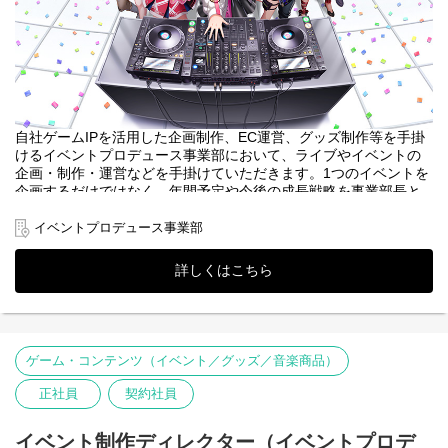
自社ゲームIPを活用した企画制作、EC運営、グッズ制作等を手掛
けるイベントプロデュース事業部において、ライブやイベントの
企画・制作・運営などを手掛けていただきます。1つのイベントを
企画するだけではなく、年間予定や今後の成長戦略を事業部長と
一緒に検討いただく責任者ポジションとなります。
イベントプロデュース事業部
≪具体的なイベント≫
自社ゲームIPを活用したライブ（過去実施例）
詳しくはこちら
『ブラックスター -Theater Starless-』、2026新年ライブ
「BLACK LIVE -Show of Starless-」
https://www.donuts.ne.jp/products/games/news/260111_blst_26newye
自社ゲームIPを活用したアニメイベント出展（過去実施例）
ゲーム・コンテンツ（イベント／グッズ／音楽商品）
『D4DJ Groovy Mix』と『Tokyo 7th シスターズ』、コミックマー
ケット105に共同出展決定
正社員
契約社員
https://www.donuts.ne.jp/news/2024/1125_7dj_comike105/
◆業務内容
イベント制作ディレクター（イベントプロデ