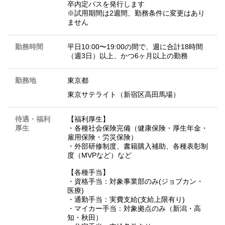
卒内定パスを発行します
※試用期間は2週間、勤務条件に変更はあり
ません
勤務時間
平日10:00〜19:00の間で、週に合計18時間
（週3日）以上、かつ6ヶ月以上の勤務
勤務地
東京都
東京サテライト（新宿区高田馬場）
待遇・福利
【福利厚生】
厚生
・各種社会保険完備（健康保険・厚生年金・
雇用保険・労災保険）
・外部研修制度、書籍購入補助、各種表彰制
度（MVPなど）など
【各種手当】
・資格手当：対象事業部のみ(ジョブカン・
医療)
・通勤手当：実費支給(支給上限有り)
・マイカー手当：対象拠点のみ（新潟・高
知・秋田）