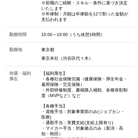
※前職のご経験・スキル・条件に基づき決定
いたします
※年俸制：月額は年俸額を12で割った金額が
支払われます
勤務時間
10:00～19:00（うち休憩1時間）
勤務地
東京都
東京本社（渋谷区代々木）
待遇・福利
【福利厚生】
厚生
・各種社会保険完備（健康保険・厚生年金・
雇用保険・労災保険）
・外部研修制度、書籍購入補助、各種表彰制
度（MVPなど）など
【各種手当】
・資格手当：対象事業部のみ(ジョブカン・
医療)
・通勤手当：実費支給(支給上限有り)
・マイカー手当：対象拠点のみ（新潟・高
知・秋田）