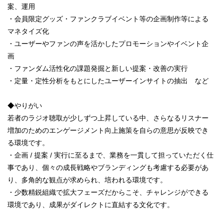
案、運用
・会員限定グッズ・ファンクラブイベント等の企画制作等による
マネタイズ化
・ユーザーやファンの声を活かしたプロモーションやイベント企
画
・ファンダム活性化の課題発掘と新しい提案・改善の実行
・定量・定性分析をもとにしたユーザーインサイトの抽出 など
◆やりがい
若者のラジオ聴取が少しずつ上昇している中、さらなるリスナー
増加のためのエンゲージメント向上施策を自らの意思が反映でき
る環境です。
・企画 / 提案 / 実行に至るまで、業務を一貫して担っていただく仕
事であり、個々の成長戦略やブランディングも考慮する必要があ
り、多角的な観点が求められ、培われる環境です。
・少数精鋭組織で拡大フェーズだからこそ、チャレンジができる
環境であり、成果がダイレクトに直結する文化です。