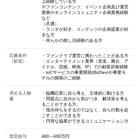
上経験している方
※ファンコンテンツ、イベント企画及び運営
業務やオンラインコミュニティ企画業務経験
など
（共通）
・ラジオが好き、コンテンツの企画提案が好
きな方
・何らかの推し活経験のある方
応募条件
・ファンクラブ運営に携わったことがある方
（歓迎）
・エンターテイメント業界（音楽、舞台、ア
イドル、芸能、映画、IP）での顧客折衝経験
・toCサービスの事業開発(BizDev)や事業モ
デルの開発のご経験
求める人物
・臨機応変に自ら考え、主体的に動ける方
像
・問題点に自分から気がつき、解決策を考え
ることができる方。
・指示待ちをするのではなく、自ら行動を起
こすことができる方
・円滑な協業ができるコミュニケーション力
想定給与
400～600万円