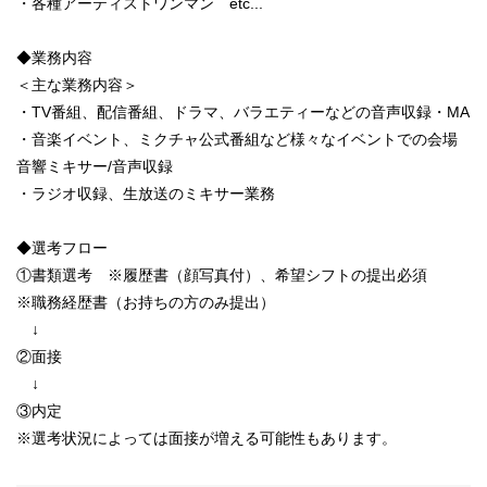
・各種アーティストワンマン etc...
◆業務内容
＜主な業務内容＞
・TV番組、配信番組、ドラマ、バラエティーなどの音声収録・MA
・音楽イベント、ミクチャ公式番組など様々なイベントでの会場
音響ミキサー/音声収録
・ラジオ収録、生放送のミキサー業務
◆選考フロー
①書類選考 ※履歴書（顔写真付）、希望シフトの提出必須
※職務経歴書（お持ちの方のみ提出）
↓
②面接
↓
③内定
※選考状況によっては面接が増える可能性もあります。