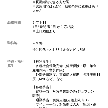
※長期継続できる方歓迎
※試用期間は2週間、勤務条件に変更はあり
ません
勤務時間
シフト制
1日6時間 週2日 から応相談
※土日勤務あり
勤務地
東京都
渋谷区代々木1-36-1オダカビル5階
待遇・福利
【福利厚生】
厚生
・各種社会保険完備（健康保険・厚生年金・
雇用保険・労災保険）
・外部研修制度、書籍購入補助、各種表彰制
度（MVPなど）など
【各種手当】
・資格手当：対象事業部のみ(ジョブカン・
医療)
・通勤手当：実費支給(支給上限有り)
・マイカー手当：対象拠点のみ（新潟・高