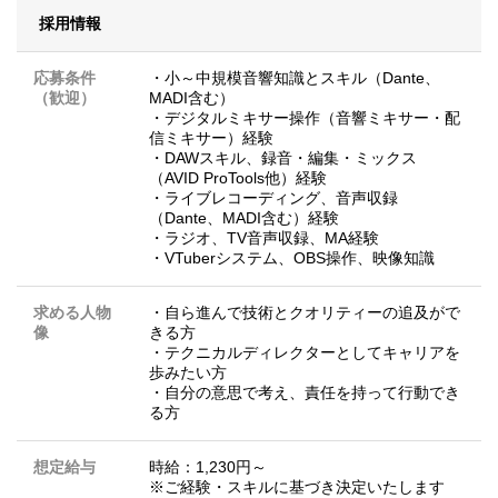
採用情報
応募条件
・小～中規模音響知識とスキル（Dante、
（歓迎）
MADI含む）
・デジタルミキサー操作（音響ミキサー・配
信ミキサー）経験
・DAWスキル、録音・編集・ミックス
（AVID ProTools他）経験
・ライブレコーディング、音声収録
（Dante、MADI含む）経験
・ラジオ、TV音声収録、MA経験
・VTuberシステム、OBS操作、映像知識
求める人物
・自ら進んで技術とクオリティーの追及がで
像
きる方
・テクニカルディレクターとしてキャリアを
歩みたい方
・自分の意思で考え、責任を持って行動でき
る方
想定給与
時給：1,230円～
※ご経験・スキルに基づき決定いたします