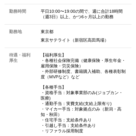
勤務時間
平日10:00〜19:00の間で、週に合計18時間
（週3日）以上、かつ6ヶ月以上の勤務
勤務地
東京都
東京サテライト（新宿区高田馬場）
待遇・福利
【福利厚生】
厚生
・各種社会保険完備（健康保険・厚生年金・
雇用保険・労災保険）
・外部研修制度、書籍購入補助、各種表彰制
度（MVPなど）など
【各種手当】
・資格手当：対象事業部のみ(ジョブカン・
医療)
・通勤手当：実費支給(支給上限有り)
・マイカー手当：対象拠点のみ（新潟・高
知・秋田）
・住宅手当：支給条件あり
・引越し手当：支給条件あり
・リファラル採用制度