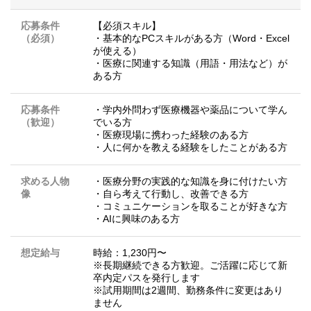
応募条件
【必須スキル】
（必須）
・基本的なPCスキルがある方（Word・Excel
が使える）
・医療に関連する知識（用語・用法など）が
ある方
応募条件
・学内外問わず医療機器や薬品について学ん
（歓迎）
でいる方
・医療現場に携わった経験のある方
・人に何かを教える経験をしたことがある方
求める人物
・医療分野の実践的な知識を身に付けたい方
像
・自ら考えて行動し、改善できる方
・コミュニケーションを取ることが好きな方
・AIに興味のある方
想定給与
時給：1,230円〜
※長期継続できる方歓迎。ご活躍に応じて新
卒内定パスを発行します
※試用期間は2週間、勤務条件に変更はあり
ません