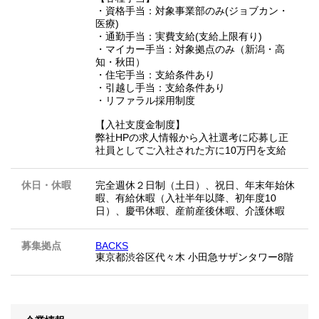
・資格手当：対象事業部のみ(ジョブカン・
医療)
・通勤手当：実費支給(支給上限有り)
・マイカー手当：対象拠点のみ（新潟・高
知・秋田）
・住宅手当：支給条件あり
・引越し手当：支給条件あり
・リファラル採用制度
【入社支度金制度】
弊社HPの求人情報から入社選考に応募し正
社員としてご入社された方に10万円を支給
休日・休暇
完全週休２日制（土日）、祝日、年末年始休
暇、有給休暇（入社半年以降、初年度10
日）、慶弔休暇、産前産後休暇、介護休暇
募集拠点
BACKS
東京都渋谷区代々木 小田急サザンタワー8階