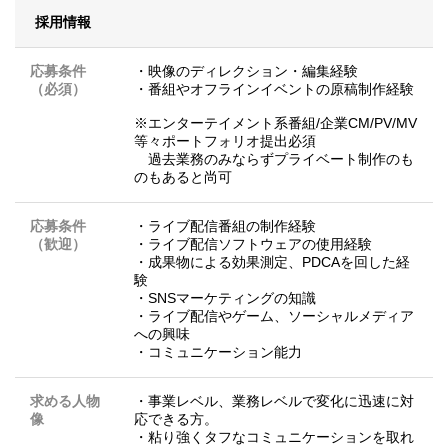
採用情報
応募条件
・映像のディレクション・編集経験
（必須）
・番組やオフラインイベントの原稿制作経験
※エンターテイメント系番組/企業CM/PV/MV
等々ポートフォリオ提出必須
過去業務のみならずプライベート制作のも
のもあると尚可
応募条件
・ライブ配信番組の制作経験
（歓迎）
・ライブ配信ソフトウェアの使用経験
・成果物による効果測定、PDCAを回した経
験
・SNSマーケティングの知識
・ライブ配信やゲーム、ソーシャルメディア
への興味
・コミュニケーション能力
求める人物
・事業レベル、業務レベルで変化に迅速に対
像
応できる方。
・粘り強くタフなコミュニケーションを取れ