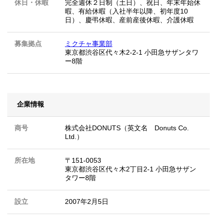
休日・休暇
完全週休２日制（土日）、祝日、年末年始休
暇、有給休暇（入社半年以降、初年度10
日）、慶弔休暇、産前産後休暇、介護休暇
募集拠点
ミクチャ事業部
東京都渋谷区代々木2-2-1 小田急サザンタワ
ー8階
企業情報
商号
株式会社DONUTS（英文名 Donuts Co.
Ltd.）
所在地
〒151-0053
東京都渋谷区代々木2丁目2-1 小田急サザン
タワー8階
設立
2007年2月5日