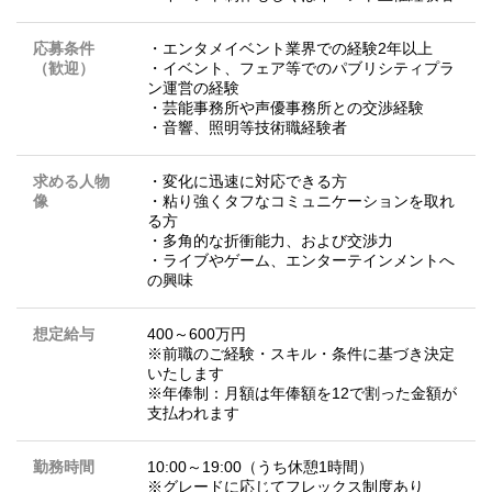
応募条件
・エンタメイベント業界での経験2年以上
（歓迎）
・イベント、フェア等でのパブリシティプラ
ン運営の経験
・芸能事務所や声優事務所との交渉経験
・音響、照明等技術職経験者
求める人物
・変化に迅速に対応できる方
像
・粘り強くタフなコミュニケーションを取れ
る方
・多角的な折衝能力、および交渉力
・ライブやゲーム、エンターテインメントへ
の興味
想定給与
400～600万円
※前職のご経験・スキル・条件に基づき決定
いたします
※年俸制：月額は年俸額を12で割った金額が
支払われます
勤務時間
10:00～19:00（うち休憩1時間）
※グレードに応じてフレックス制度あり