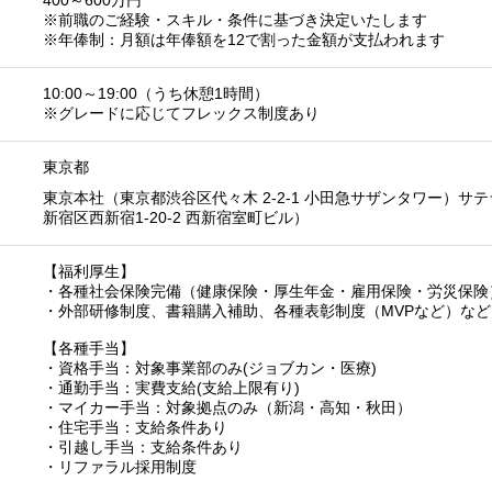
400～600万円
※前職のご経験・スキル・条件に基づき決定いたします
※年俸制：月額は年俸額を12で割った金額が支払われます
10:00～19:00（うち休憩1時間）
※グレードに応じてフレックス制度あり
東京都
東京本社（東京都渋谷区代々木 2-2-1 小田急サザンタワー）サ
新宿区西新宿1-20-2 西新宿室町ビル）
【福利厚生】
・各種社会保険完備（健康保険・厚生年金・雇用保険・労災保険
・外部研修制度、書籍購入補助、各種表彰制度（MVPなど）など
【各種手当】
・資格手当：対象事業部のみ(ジョブカン・医療)
・通勤手当：実費支給(支給上限有り)
・マイカー手当：対象拠点のみ（新潟・高知・秋田）
・住宅手当：支給条件あり
・引越し手当：支給条件あり
・リファラル採用制度