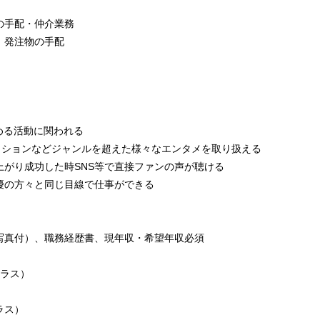
の手配・仲介業務
、発注物の手配
める活動に関われる
、ファッションなどジャンルを超えた様々なエンタメを取り扱える
上がり成功した時SNS等で直接ファンの声が聴ける
優の方々と同じ目線で仕事ができる
写真付）、職務経歴書、現年収・希望年収必須
クラス）
ラス）