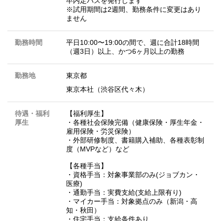
卒内定パスを発行します
※試用期間は2週間、勤務条件に変更はあり
ません
勤務時間
平日10:00〜19:00の間で、週に合計18時間
（週3日）以上、かつ6ヶ月以上の勤務
勤務地
東京都
東京本社（渋谷区代々木）
待遇・福利
【福利厚生】
厚生
・各種社会保険完備（健康保険・厚生年金・
雇用保険・労災保険）
・外部研修制度、書籍購入補助、各種表彰制
度（MVPなど）など
【各種手当】
・資格手当：対象事業部のみ(ジョブカン・
医療)
・通勤手当：実費支給(支給上限有り)
・マイカー手当：対象拠点のみ（新潟・高
知・秋田）
・住宅手当：支給条件あり