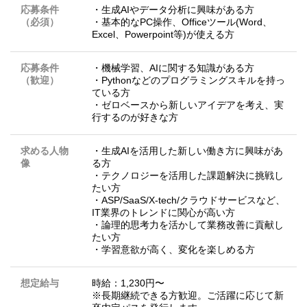
応募条件
・生成AIやデータ分析に興味がある方
（必須）
・基本的なPC操作、Officeツール(Word、
Excel、Powerpoint等)が使える方
応募条件
・機械学習、AIに関する知識がある方
（歓迎）
・Pythonなどのプログラミングスキルを持っ
ている方
・ゼロベースから新しいアイデアを考え、実
行するのが好きな方
求める人物
・生成AIを活用した新しい働き方に興味があ
像
る方
・テクノロジーを活用した課題解決に挑戦し
たい方
・ASP/SaaS/X-tech/クラウドサービスなど、
IT業界のトレンドに関心が高い方
・論理的思考力を活かして業務改善に貢献し
たい方
・学習意欲が高く、変化を楽しめる方
想定給与
時給：1,230円〜
※長期継続できる方歓迎。ご活躍に応じて新