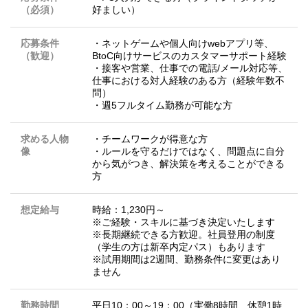
（必須）
好ましい）
応募条件
・ネットゲームや個人向けwebアプリ等、
（歓迎）
BtoC向けサービスのカスタマーサポート経験
・接客や営業、仕事での電話/メール対応等、
仕事における対人経験のある方（経験年数不
問）
・週5フルタイム勤務が可能な方
求める人物
・チームワークが得意な方
像
・ルールを守るだけではなく、問題点に自分
から気がつき、解決策を考えることができる
方
想定給与
時給：1,230円～
※ご経験・スキルに基づき決定いたします
※長期継続できる方歓迎。社員登用の制度
（学生の方は新卒内定パス）もあります
※試用期間は2週間、勤務条件に変更はあり
ません
勤務時間
平日10：00～19：00（実働8時間、休憩1時