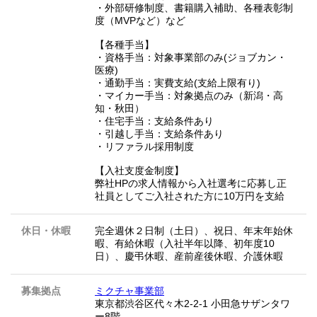
・外部研修制度、書籍購入補助、各種表彰制
度（MVPなど）など
【各種手当】
・資格手当：対象事業部のみ(ジョブカン・
医療)
・通勤手当：実費支給(支給上限有り)
・マイカー手当：対象拠点のみ（新潟・高
知・秋田）
・住宅手当：支給条件あり
・引越し手当：支給条件あり
・リファラル採用制度
【入社支度金制度】
弊社HPの求人情報から入社選考に応募し正
社員としてご入社された方に10万円を支給
休日・休暇
完全週休２日制（土日）、祝日、年末年始休
暇、有給休暇（入社半年以降、初年度10
日）、慶弔休暇、産前産後休暇、介護休暇
募集拠点
ミクチャ事業部
東京都渋谷区代々木2-2-1 小田急サザンタワ
ー8階