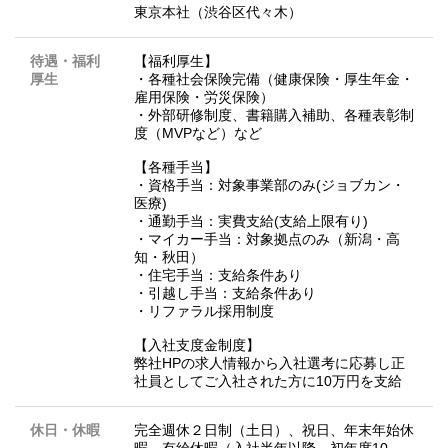
東京本社（渋谷区代々木）
待遇・福利
【福利厚生】
厚生
・各種社会保険完備（健康保険・厚生年金・
雇用保険・労災保険）
・外部研修制度、書籍購入補助、各種表彰制
度（MVPなど）など
【各種手当】
・資格手当：対象事業部のみ(ジョブカン・
医療)
・通勤手当：実費支給(支給上限有り)
・マイカー手当：対象拠点のみ（新潟・高
知・秋田）
・住宅手当：支給条件あり
・引越し手当：支給条件あり
・リファラル採用制度
【入社支度金制度】
弊社HPの求人情報から入社選考に応募し正
社員としてご入社された方に10万円を支給
休日・休暇
完全週休２日制（土日）、祝日、年末年始休