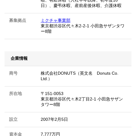
暇、有給休暇（入社半年以降、初年度10
日）、慶弔休暇、産前産後休暇、介護休暇
募集拠点
ミクチャ事業部
東京都渋谷区代々木2-2-1 小田急サザンタワ
ー8階
企業情報
商号
株式会社DONUTS（英文名 Donuts Co.
Ltd.）
所在地
〒151-0053
東京都渋谷区代々木2丁目2-1 小田急サザン
タワー8階
設立
2007年2月5日
資本金
7,777万円