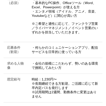
（必須）
・基本的なPC操作、Officeツール（Word、
Excel、Powerpoint）が使える方
・エンタメ領域（アイドル、アニメ、音楽、
Youtubeなど）に関心が高い方
※ご希望と適性に応じて、ファンクラブ営業
／ライバーマネジメント／イベント営業のい
ずれかを担当していただきます。
応募条件
・何らかのコミュニケーションアプリ、配信
（歓迎）
サービスを日常的に使っている方
求める人物
・会社の規模にこだわらず、勢いのある環境
像
で挑戦してみたい方
想定給与
時給：1,230円〜
※長期継続できる方歓迎。ご活躍に応じて新
卒内定パスを発行します
※試用期間は2週間、勤務条件に変更はあり
ません