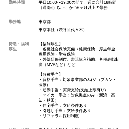
勤務時間
平日10:00〜19:00の間で、週に合計18時間
（週3日）以上、かつ6ヶ月以上の勤務
勤務地
東京都
東京本社（渋谷区代々木）
待遇・福利
【福利厚生】
厚生
・各種社会保険完備（健康保険・厚生年金・
雇用保険・労災保険）
・外部研修制度、書籍購入補助、各種表彰制
度（MVPなど）など
【各種手当】
・資格手当：対象事業部のみ(ジョブカン・
医療)
・通勤手当：実費支給(支給上限有り)
・マイカー手当：対象拠点のみ（新潟・高
知・秋田）
・住宅手当：支給条件あり
・引越し手当：支給条件あり
・リファラル採用制度