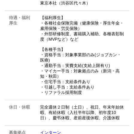
東京本社（渋谷区代々木）
待遇・福利
【福利厚生】
厚生
・各種社会保険完備（健康保険・厚生年金・
雇用保険・労災保険）
・外部研修制度、書籍購入補助、各種表彰制
度（MVPなど）など
【各種手当】
・資格手当：対象事業部のみ(ジョブカン・
医療)
・通勤手当：実費支給(支給上限有り)
・マイカー手当：対象拠点のみ（新潟・高
知・秋田）
・住宅手当：支給条件あり
・引越し手当：支給条件あり
・リファラル採用制度
休日・休暇
完全週休２日制（土日）、祝日、年末年始休
暇、有給休暇（入社半年以降、初年度10
日）、慶弔休暇、産前産後休暇、介護休暇
募集拠点
インターン