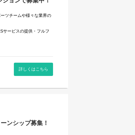
ジションで募集中！
ポーツチームや様々な業界の
だきます。
けではありません。これまで
aSサービスの提供・フルフ
担当領域を広げていただきま
。
整理します。単なる数値確認
札幌本社にて様々なポジショ
します。
詳しくはこちら
ければと思います。
後の改善方針を整理します。
て行きたい方は是非、本求人
設定、数値確認、進行管理を
）
次に実施する改善施策を企
ターンシップ募集！
説明します。経験に応じて、