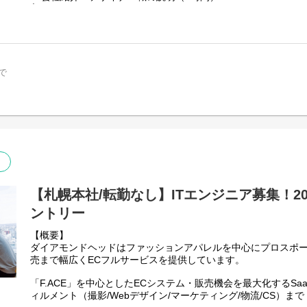
「こんな問い合わせが来ました！」とチャットや声掛けで共有
└企業紹介、業界説明、デザイナー職の業務説明。
としたスタイル。困った時はSV（管理者）や先輩がすぐにサポ
2. オフィス紹介（10分）
● 頑張りをしっかり評価・還元！
基本時給1,400円に加え、土日祝は時給1,500円にUP！ さら
3. 制作事例紹介・座談会（30分）
り、長期的にキャリアを築ける環境です。
└デザインサービスグループで作成した制作物や制作のフローに
で
● 自由なスタイルで働ける！
4.バナー作成体験（2時間半）
服装・髪型・ネイル自由！ 20代〜50代まで幅広い年代のスタ
└Figmaを使用してバナー作成の体験をしていただきます。
います。毎月の希望シフト制でプライベートとの両立も◎です
※Figmaの無料ライセンスを使用してデザイン制作を行います。
【勤務地】
ご自身のメールアドレスでライセンス登録をしていただく必要
日によって以下のいずれかのオフィスでの勤務となります。
承ください。
・さっぽろ創世スクエア 13F
※時間と内容は変更となる可能性がございます。
（北海道札幌市中央区北１条西１丁目 ６番地 ６ さっぽろ創世ス
■日時
・マルイト札幌ビル 10F
【札幌本社/転勤なし】ITエンジニア募集！20
2026/08/07(金)11:00～17:00（休憩60分）
（北海道札幌市中央区北二条西1丁目1 マルイト札幌ビル10F）
ントリー
■会場
ダイアモンドヘッド株式会社 札幌本社
【概要】
（北海道札幌市中央区北 1 条西 1-6 さっぽろ創世スクエア14F
ダイアモンドヘッドはファッションアパレルを中心にプロスポ
売まで幅広くECフルサービスを提供しています。
■ 対象者
Webデザイナー、Webコーダー はもちろん、Webディレクタ
「F.ACE」を中心としたECシステム・販売機会を最大化するSa
集
ィルメント（撮影/Webデザイン/マーケティング/物流/CS）まで