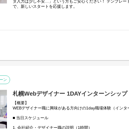
タ入力は少し不安…」という方もご安心ください！ テンプレー
束ね、案件をドライブしていくPM・PLを募集します。ぜひご
で、新しいスタートを応援します。
【仕事内容】
オンラインストアをご利用のお客様からの各種お問い合わせ対
作業をお任せします。
＜具体的には…＞
●お客様対応（メールおよびお電話）
「商品のキャンセルをしたい」「サイズを変更したい」「グッ
ご質問への対応。
●データ入力業務
対応履歴やお客様情報を、専用の業務システムへ入力していた
ーン
※ブランドや商材ごとに対応フローは異なりますが、マニュア
かり用意されています。
※あなたの経験やスキルに合わせて、簡単な業務から段階的に
札幌Webデザイナー 1DAYインターンシップ 8/
【アピールポイント】
【概要】
● 事務作業は「テンプレート入力」がメイン！
WEBデザイナー職に興味がある方向けの1day職場体験（イン
複雑な関数や、ゼロからの資料作成などはありません。基本のP
るシンプルな作業です。
■ 当日スケジュール
● 「一人で抱え込まない」チーム制！
1. 会社紹介・デザイナー職の説明（1時間）