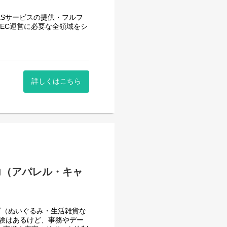
aSサービスの提供・フルフ
で EC運営に必要な全領域をシ
ンシップです。
、自社プロダクトの成長およ
詳しくはこちら
トの停止をお願いします。
OWS、ete、marimekko 等
力（アパレル・キャ
庫データベースを一括連携さ
テックカンパニーです。
ズ（ぬいぐるみ・生活雑貨な
経験はあるけど、事務やデー
きました。彼らをチームとして