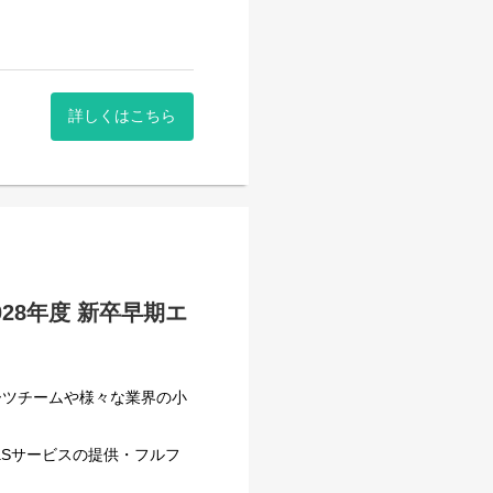
しながら進める和気あいあい
ートに入ります。
に半年後の正社員登用制度があ
ついて紹介。
詳しくはこちら
ッフが、自分らしく活躍して
。
がございますので、予めご了
クエア13F）
28年度 新卒早期エ
）
ーツチームや様々な業界の小
ーを志望する方など幅広く募
aSサービスの提供・フルフ