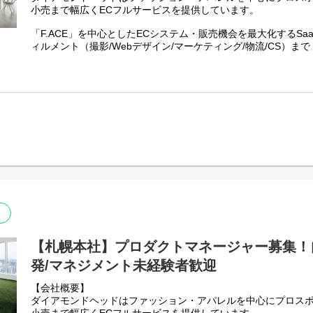
す。
ご経験や選考過程の中で決定していきます。
小売まで幅広くECフルサービスを提供しています。
・ターゲティング設定、広告クリエイティブの作成、キーワー
●これまでの経験を活かして、Web広告領域へ仕事の幅を広げら
〇効果測定・データ分析
[ 札幌以外の方へのメッセージ ]
Web広告の運用経験だけでなく、Webマーケティング、SNS、
「F.ACE」を中心としたECシステム・販売機会を最大化するSa
・広告のパフォーマンスデータを収集・分析します。
客提案などの経験を活かせます。経験に応じた業務からスター
ィルメント（撮影/Webデザイン/マーケティング/物流/CS）ま
U/Iターン歓迎です。札幌で働いてみたい、地元から離れて遠く
・改善提案につながるレポートや資料の作成をサポートします
提案、戦略立案へ担当領域を広げられます。
ームレスにフルサポートしています。
お話できればと思います。
■競合分析および市場リサーチ
●運用経験を活かして、提案・戦略立案へキャリアを広げられる
【業務内容】
札幌は家賃が安く、通勤が短い都市です。オフィスまで徒歩通
・市場や競合の動向をリサーチし、デジタルマーケティング施
広告運用経験をお持ちの方は、実務知識を土台に、分析、提案
自社SaaSプラットフォームを展開する当社にて、大手アパレル
に優れプライベートの時間を作りやすい、若手エンジニアの成
の情報収集を行います。
ュニケーションまで一気通貫で担当できます。
けるPLのポジションです。自らコードを書きつつ、プロジェク
・クライアントに提案するための資料作成をサポートします。
アの技術指導・フォローをご担当いただきます。
東京のような大都市ではありませんが、都市としての主要機能
●アパレル・ECに特化した専門知識が身につく
パクトシティのため、手続等の利便性が高い環境です。
【身につく経験・スキル】
有名アパレルブランドやプロスポーツチームをはじめ、多様な
・プロジェクトの進捗管理およびタスク設計、アサイン
〇データ分析スキル
す。業界特有の季節性、商品特性、購買行動を踏まえたマーケ
・高難易度機能の設計および実装
遠方の方とはオンライン面談・面接も行っております。
・データの抽出・整理・分析方法を習得できます。
れます。
・既存機能の改善およびパフォーマンスチューニング
〇デジタルマーケティングの知識
・若手エンジニアへの技術指導、コードレビュー
札幌以外からの転居が必要な方には転居費用の補助を行ってお
・ECサイト運営やマーケティングの基礎を身につけられます
●ECを総合支援する会社ならではの広い視野が得られる
・開発プロセス改善およびチーム生産性向上の推進
※札幌に実家があるなど、実家から通勤が可能な方は除きます
〇広告知識やECサイトの基本知識
広告運用だけでなく、サイト制作、物流、撮影、カスタマーサポ
・実務を通じて専門的な知識を習得できます。
援しています。Web広告の枠を超えて、EC事業全体を俯瞰す
（ブランド例）
皆様のご応募を心よりお待ちしております。
BARNEYS NEW YORK、LEVI’S、TORY BURCH、UNITED ARR
【利用技術・ツール】
【札幌本社】プロダクトマネージャー募集！
・データ分析およびレポート作成におけるExcel, Google Sheets
【ポジションの魅力】
・プレゼンテーション準備のためのGoogle Slides
発/マネジメント未経験者歓迎
■札幌を開発の本陣とし、140名のエンジニアが集結しています
・Google Analytics や Google Tag Manager などのマーケ
■キャリアパスはポータルサイトで全公開。5つの働き方から自
・3C分析などのマーケティングフレームワーク
【会社概要】
択可能
※当社はGoogle Workspaceを契約しており、Google Sheets, Googl
ダイアモンドヘッドはファッション・アパレルを中心にプロス
■当社はファッションアパレルを中心にプロスポーツチームや様
がメインで使用されます。