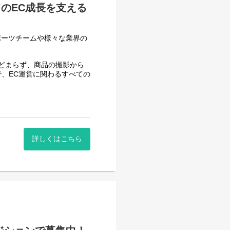
のEC成長を支える
ポーツチームや様々な業界の
とどまらず、商品の撮影から
で、EC運営に関わるすべての
直接取引を行い、ECサイト
ポジションです。
グ、SNS、EC、販促、デ
詳しくはこちら
お持ちの方も対象としていま
ポート作成、数値分析、施策
将来的にはアパレルブランドへ
ていただきます。
略設計へとキャリアを広げら