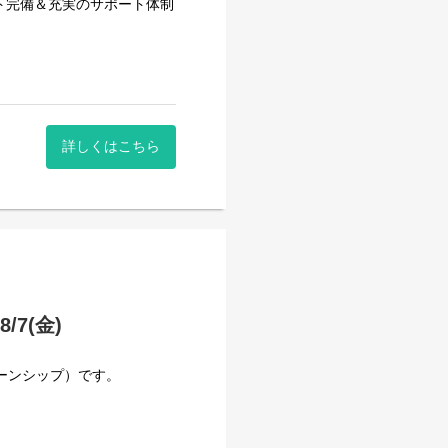
ト完備＆充実のサポート体制
応募ください！
応と、それに伴う簡単な事務
詳しくはこちら
ズの再入荷はいつ？」などの
だきます。
ルや返信テンプレートがしっ
お任せしていきます。
7(金)
ターンシップ）です。
C入力ができればすぐに慣れ