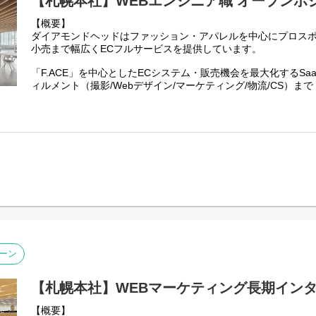
【札幌本社】WEBエンジニア職 オープンポ
れる環境です。
【概要】
【具体的な業務内容】
ダイアモンドヘッドはファッション・アパレルを中心にプロス
経験やスキルに応じて、以下の業務から段階的に担当していた
小売まで幅広くECフルサービスを提供しています。
入社直後から、以下の業務をすべて一人で担当していただくわ
「F.ACE」を中心としたECシステム・販売機会を最大化するSa
の経験を踏まえて担当業務を決定し、チーム内で連携しながら
ィルメント（撮影/Webデザイン/マーケティング/物流/CS）まで
す。
EC運営に必要な全領域をシームレスにフルサポートしています
●広告データ・EC売上データの分析
【エンジニア職について】
広告配信実績やECサイトの売上データを集計・分析し、課題を
弊社エンジニア職では独自のECサービスを展開するにあたり、
にとどまらず、売上や広告効果を高めるための改善施策を検討
ンを積極的に採用しています。
●レポートの作成
どの職種で応募すれば良いのか迷った方は本求人からご応募頂
月次・週次の成果レポートを作成し、実施した施策の結果や今
転職を検討中で会社探しを迷っている方、これから転職を考え
●Web広告の入稿・配信設定・進行管理
をお気に入りに登録して頂ければ幸いです。
広告運用担当者や社内関係者と連携し、Web広告の入稿、配信
行います。
わたしたちと一緒に成長して行きましょう。
●改善施策の企画・提案
ーン
主要なシステム&サービス：（
https://diamondhead.jp/#service
広告配信実績やECサイトの売上データをもとに課題を特定し、
画・提案します。
募集職種の一例）
【札幌本社】WEBマーケティング長期イン
・プロジェクトマネージャー（プロジェクト管理者）
●アパレルブランドへの成果報告・折衝
・プロダクトマネージャー（製品サービス責任者）
【概要】
施策の結果や改善方針について、アパレルブランドの担当者へ