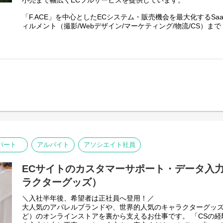
小売まで幅広くECフルサービスを提供しています。
ECフルサービスを提供
■100%完全内製主義(インハウス)の文化を持っています
【条件】
「F.ACE」を中心としたECシステム・販売機会を最大化するSa
時給あり、シフト制
ィルメント（撮影/Webデザイン/マーケティング/物流/CS）ま
・3週間以上の参加
ームレスにフルサポートしています。
・週24時間以上の参加
開始日・期間・就業時間をご自身で決定して参加するインター
【業務内容】
大手アパレルブランドを中心にEC構築を手掛けてきた当社にて
【選考情報】
び案件推進を担うプロダクトマネージャーを募集します。
■選考フロー
1. 本ページの下部よりエントリー
・顧客のEC事業課題のヒアリングおよび整理
2. オンラインフォーム入力
・自社プロダクトを前提とした要件定義
3. 面接（インタビュー形式）
・プロジェクト計画の策定および進行管理
4. 参加
・開発チーム(エンジニアとの連携)のディレクション
・プロダクトの改善提案およびエンハンス推進
【注意事項】
・他社長期インターンシップとの二重在籍不可
（ブランド例）
パート
アルバイト
アソシエイト社員
・特別な理由がない場合はインターンシップ期間中のアルバイ
BARNEYS NEW YORK、LEVI’S、TORY BURCH、UNITED ARR
【ポジションの魅力】
ECサイトのカスタマーサポート・データ入
複数のECモール(ゾゾタウン、楽天、アマゾンなど)の商品・在
ラクターグッズ）
せる強力な自社SaaSプロダクト「PCS」などを提供している
また、100%完全内製主義(インハウス)の文化を持っています!
＼入社半年後、希望者は正社員へ登用！／
大人気のアパレルブランドや、世界的人気のキャラクターグッ
【募集背景】
ど）のオンラインストアを裏から支えるお仕事です。 「CSの
理系の新卒エンジニアを20~30名/年採用して自社で育成して