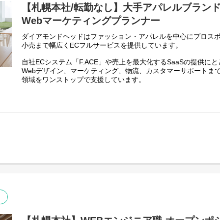
【札幌本社/転勤なし】大手アパレルブランド
Webマーケティングプランナー
ダイアモンドヘッドはファッション・アパレルを中心にプロス
小売まで幅広くECフルサービスを提供しています。
自社ECシステム「F.ACE」や売上を最大化するSaaSの提供に
Webデザイン、マーケティング、物流、カスタマーサポートま
領域をワンストップで支援しています。
【ポジション概要】
今回募集するのは、アパレルブランドを中心としたEC事業者と
の売上拡大や課題解決をWebマーケティングの面から支援する
Web広告の運用経験をお持ちの方だけでなく、Webマーケティン
ータ分析、デジタル領域での顧客提案や案件進行などの経験を
す。
入社後は、これまでの経験や得意分野に応じて、既存案件のレ
進行、広告配信のサポートなどから担当していただきます。
業務を通じてECやWeb広告に関する知識を身につけながら、
の改善提案、施策設計、広告戦略の立案などへ担当領域を広げ
広告運用の専門知識を深めながら、分析、提案、顧客折衝、戦