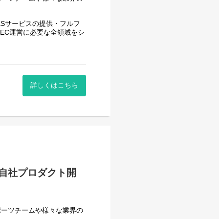
ド選定などに携わります。
れる
EC、販促、データ分析、顧
aSサービスの提供・フルフ
トし、広告運用、分析、改善
で EC運営に必要な全領域をシ
で働いてみたい方もぜひ一度
。
勤の方も多くいます。住環境
策に役立つデータを得るため
、アパレルブランドとのコミ
ブランドのEC基盤構築にお
長にとても適した環境です。
トの進捗管理や新卒エンジニ
詳しくはこちら
が一箇所に集約しているコン
小売事業者の案件に携われま
ティングの視点を身につけら
ります。
。
。
ートまで含めてEC全体を支
る視点を身につけられます。
OWS、ete、marimekko 等
自社プロダクト開
。
ティングツール
分の志向に合わせた成長を選
e Slides, Google Docs
ポーツチームや様々な業界の
々な業界の小売まで幅広く