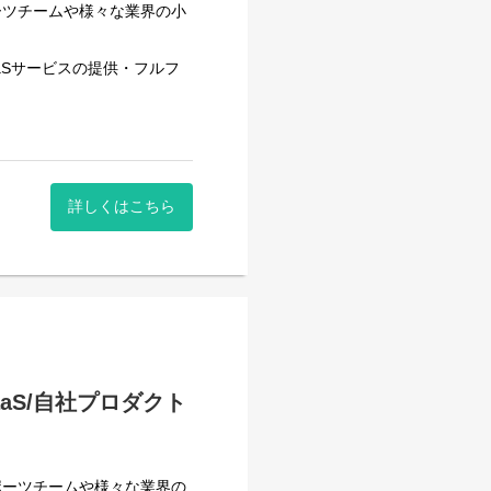
ーツチームや様々な業界の小
だきます。
aSサービスの提供・フルフ
定、予算配分、施策の方向性
策を提案します。
。
ームへ共有します。媒体ごと
集しています！
につなげます。
広告運用のサポートを担当し
詳しくはこちら
広告運用のスキルを身につけ
が含まれます
を、カートシステムから定期
がスムーズに進むようサポー
成をサポートします。
aS/自社プロダクト
ス課題に深く入り込めます。
がブランドの成長にどのよう
の設定・最適化サポートを行いま
ポーツチームや様々な業界の