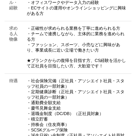
ル・
・オフィスワークやデータ入力の経験
経験
・ECサイトの運用やオンラインショッピングに興味
がある方
求め
・正確性が求められる業務を丁寧に進められる方
る人
・チームで連携しながら、主体的に業務を進められ
物像
る方
・ファッション、スポーツ、小売などに興味があ
り、事業成長に近い立場で働きたい方
★ブランクからの復帰を目指す方、CS経験を活かし
て正社員を目指したい方、大歓迎です！
待遇
・社会保険完備（正社員・アソシエイト社員・スタ
ッフ社員の一部対象）
・定期健康診断（正社員・アソシエイト社員・スタ
ッフ社員の一部対象）
・通勤費全額支給
・慶弔見舞金支給
・退職金制度（DC/DB）（正社員対象）
・積立貯蓄
・持株会（住友商事）
・SCSKグループ保険
・誕生日祝い金制度（正社員・アソシエイト社員対