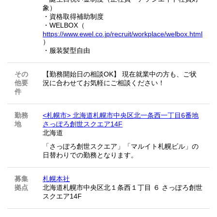
象）
・資格取得補助制度
・WELBOX（
https://www.ewel.co.jp/recruit/workplace/welbox.html
）
・服装髪型自由
その
【勤務開始日の相談OK】 現在就業中の方も、ご状
他要
況に合わせてお気軽にご相談ください！
件
勤務
<札幌市> 北海道札幌市中央区北一条西一丁目6番地
地
さっぽろ創世スクエア14F
北海道
「さっぽろ創世スクエア」「マルイト札幌ビル」の
日替わりでの勤務となります。
募集
札幌本社
拠点
北海道札幌市中央区北１条西１丁目 ６ さっぽろ創世
スクエア14F