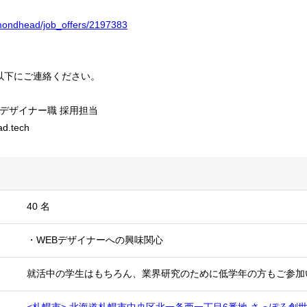
iamondhead/job_offers/2197383
以下にご連絡ください。
Bデザイナー職 採用担当
ad.tech
40 名
・WEBデザイナーへの興味関心
就活中の学生はもちろん、業界研究のために低学年の方もご参加