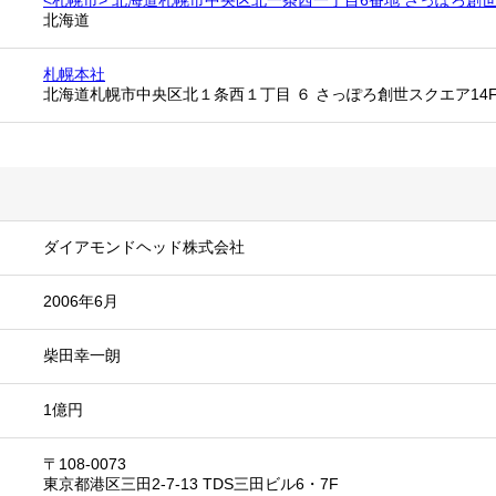
<札幌市> 北海道札幌市中央区北一条西一丁目6番地 さっぽろ創世
北海道
札幌本社
北海道札幌市中央区北１条西１丁目 ６ さっぽろ創世スクエア14
ダイアモンドヘッド株式会社
2006年6月
柴田幸一朗
1億円
〒108-0073
東京都港区三田2-7-13 TDS三田ビル6・7F