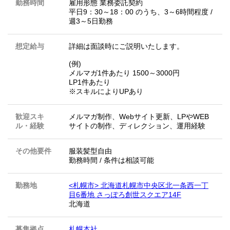
勤務時間
雇用形態 業務委託契約
平日9：30～18：00 のうち、3～6時間程度 /
週3～5日勤務
想定給与
詳細は面談時にご説明いたします。
(例)
メルマガ1件あたり 1500～3000円
LP1件あたり
※スキルによりUPあり
歓迎スキ
メルマガ制作、Webサイト更新、LPやWEB
ル・経験
サイトの制作、ディレクション、運用経験
その他要件
服装髪型自由
勤務時間 / 条件は相談可能
勤務地
<札幌市> 北海道札幌市中央区北一条西一丁
目6番地 さっぽろ創世スクエア14F
北海道
募集拠点
札幌本社