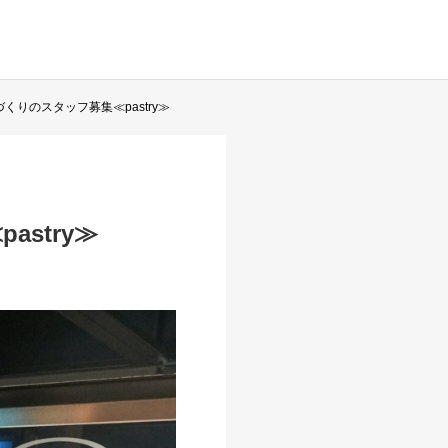
くりのスタッフ募集≪pastry≫
stry≫