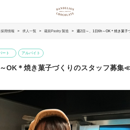
採用情報
求人一覧
蔵前Pastry 製造
週2日～、1日6h～OK＊焼き菓子づ
パート
アルバイト
h～OK＊焼き菓子づくりのスタッフ募集≪pa