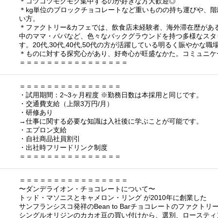
＊コツコツモクモク集中するのが好きな方大歓迎◎
＊kg単位のブロックチョコレートなど重いものの持ち運びや、
い方。
＊ファクトリー&カフェでは、飲食店未経験者、海外滞在歴があ
中のママ・パパなど、色々なバックグラウンドを持つ多様なスタ
す。20代,30代,40代,50代の方が活躍している明るく賑やかな職
＊ものに対する探究心があり、好奇心が旺盛なかた。コミュニケ
＝＝＝＝＝＝＝＝＝＝＝＝＝＝＝＝
＝＝＝＝＝＝＝＝＝＝＝＝＝＝＝
・試用期間：2~3ヶ月程度 ※勤務日数は本採用と同じです。
・交通費支給（上限3万円/月）
・研修あり
→仕事に関する必要な知識は入社後に学ぶことが可能です。
・エプロン支給
・自社商品社員割引
・出社時フリードリンク制度
＝＝＝＝＝＝＝＝＝＝＝＝＝＝＝
＝＝＝＝＝＝＝＝＝＝＝＝＝＝＝＝
〜ダンデライオン・チョコレートについて〜
トッド・マソニスとキャメロン・リング が2010年に創業した
サンフランシスコ発祥のBean to Barチョコレートのファクト
シングルオリジンのカカオ豆の買い付けから、選別、ロースティ