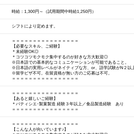
時給：1,300円～（試用期間中時給1,250円）
シフトにより定めます。
＝＝＝＝＝＝＝＝＝＝＝＝＝＝＝＝
【必要なスキル、ご経験】
＊未経験OK◎
＊コツコツモクモク集中するのが好きな方大歓迎◎
※日本語での基本的なコミュニケーションが可能であること。
※日本語の実用レベルがネイティブな方、or、語学試験がN２以
※留学ビザ不可。在留資格が無い方のご応募は不可。
＝＝＝＝＝＝＝＝＝＝＝＝＝＝＝＝
＝＝＝＝＝＝＝＝＝＝＝＝＝＝＝＝
【あると嬉しいご経験】
＊パティシエ･製菓製造 経験３年以上／食品製造経験 あり
＝＝＝＝＝＝＝＝＝＝＝＝＝＝＝＝
＝＝＝＝＝＝＝＝＝＝＝＝＝＝＝＝
【こんな人が向いています♪】