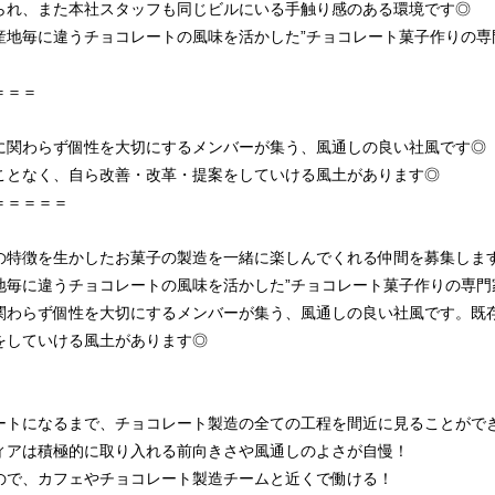
られ、また本社スタッフも同じビルにいる手触り感のある環境です◎
産地毎に違うチョコレートの風味を活かした”チョコレート菓子作りの専
＝＝＝
に関わらず個性を大切にするメンバーが集う、風通しの良い社風です◎
ことなく、自ら改善・改革・提案をしていける風土があります◎
＝＝＝＝＝
の特徴を生かしたお菓子の製造を一緒に楽しんでくれる仲間を募集しま
地毎に違うチョコレートの風味を活かした”チョコレート菓子作りの専門
関わらず個性を大切にするメンバーが集う、風通しの良い社風です。既
をしていける風土があります◎
ートになるまで、チョコレート製造の全ての工程を間近に見ることがで
ィアは積極的に取り入れる前向きさや風通しのよさが自慢！
ので、カフェやチョコレート製造チームと近くで働ける！