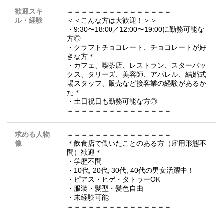
歓迎スキ
＝＝＝＝＝＝＝＝＝＝＝＝＝＝＝
ル・経験
＜＜こんな方は大歓迎！＞＞
・9:30〜18:00／12:00〜19:00に勤務可能な
方◎
・クラフトチョコレート、チョコレートが好
きな方＊
・カフェ、喫茶店、レストラン、スターバッ
クス、タリーズ、美容師、アパレル、結婚式
場スタッフ、販売など接客業の経験があるか
た＊
・土日祝日も勤務可能な方◎
＝＝＝＝＝＝＝＝＝＝＝＝＝＝＝
求める人物
＝＝＝＝＝＝＝＝＝＝＝＝＝＝＝
像
＊飲食店で働いたことのある方（雇用形態不
問）歓迎＊
・学歴不問
・10代, 20代, 30代, 40代の男女活躍中！
・ピアス・ヒゲ・タトゥーOK
・服装・髪型・髪色自由
・未経験可能
＝＝＝＝＝＝＝＝＝＝＝＝＝＝＝