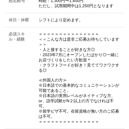
想定給与
時給：1,300円〜1,400円
ただし、試用期間中は1,250円となります
休日・休暇
シフトにより定めます。
必須スキ
＝＝＝＝＝＝＝＝＝＝＝＝＝＝＝
ル・経験
＜＜こんな方は是非ご応募お待ちしています
＞＞
・人と接することが好きな方◎
・2023年7月にオープンしたばかり◎一緒に
お店づくりをしたい方歓迎＊
・クラフトフードが好き！見ててワクワクす
る◎
≪外国人の方≫
※日本語での基本的なコミュニケーションが
可能であること。
※日本語の実用レベルがネイティブな方、
or、語学試験がN２以上の方でなければ不
可。
※留学ビザ不可。在留資格が無い方のご応募
は不可。
＝＝＝＝＝＝＝＝＝＝＝＝＝＝＝