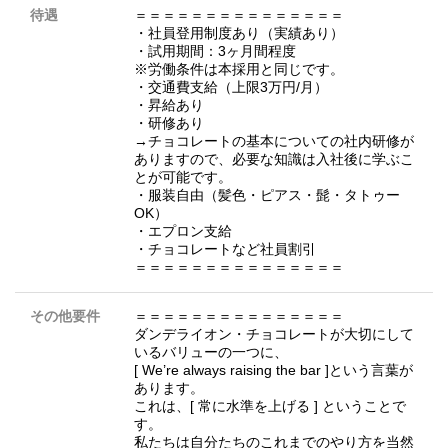
待遇
＝＝＝＝＝＝＝＝＝＝＝＝＝＝＝
・社員登用制度あり（実績あり）
・試用期間：3ヶ月間程度
※労働条件は本採用と同じです。
・交通費支給（上限3万円/月）
・昇給あり
・研修あり
→チョコレートの基本についての社内研修が
ありますので、必要な知識は入社後に学ぶこ
とが可能です。
・服装自由（髪色・ピアス・髭・タトゥー
OK）
・エプロン支給
・チョコレートなど社員割引
＝＝＝＝＝＝＝＝＝＝＝＝＝＝＝
その他要件
＝＝＝＝＝＝＝＝＝＝＝＝＝＝＝
ダンデライオン・チョコレートが大切にして
いるバリューの一つに、
[ We’re always raising the bar ]という言葉が
あります。
これは、[ 常に水準を上げる ] ということで
す。
私たちは自分たちのこれまでのやり方を当然