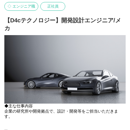
グした上で、就業先を決定いたします。
◇ エンジニア職
正社員
◆入社後に従事する案件の一例
【半導体製造装置のアナログ回路設計／大手システムインテグレ
【D4cテクノロジー】開発設計エンジニア/メ
ーター様】
カ
半導体ICのアナログ回路設計・検証に従事していただきます。LSI
の設計経験があれば生かしていただけるほか、未経験の場合は基
本的な半導体のアナログ回路設計の流れを習得できるほか、
Cadenceツールなどのスキルも得ることができます。
【フロントエンド設計／大手システムインテグレーター様】
Verilog-HDLなどのハードウェア記述言語を使用したロジックの設
計（論理設計）や、論理検証。またLSIの故障検出率を向上させる
ための回路挿入や、ゲートサイズの設計などの回路設計までフロ
ントエンドとして幅広い設計業務に携わっていただくプロジェク
トです。
◆キャリアパス
将来的には、リーダーとして活躍を見据えることも可能です。ご
自身のキャリア志向に寄り添い、スキルに応じたキャリアパスを
◆主な仕事内容
構築することができます。
企業の研究所や開発拠点で、設計・開発等をご担当いただきま
す。
◆おもな就業先業界