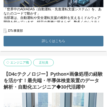
・世界市場向けの生産データの集計や分析
・工程ごとの進捗状況の確認、報告
・歩留まり（製品の完成率）改善サポート
「世界中のAD/ADAS（自動運転・先進運転支援システム）を、あ
なたのコードで動かす」
【本ポジションの魅力】
当部署は、自動運転や安全運転支援の根幹を支えるミドルウェア
・圧倒的なスケール感：売上1兆円超、世界最大級の最先端工場が
開発を担っています。特定の車種に留まらず、数多くのシステム
勤務地。自分が関わった製品が世界中の5G、AI、自動運転を支え
に横断的に採用されており、ここで作られたシステムは全世界の
る充実感があります。
車両へ展開されます。
DTc事業部
まずはAUTOSAR環境でのC言語コーディングからスタートし、将
市場価値の高いキャリア：工場の生産管理経験を活かしながら、
来的にはAD/ADASの高度な制御を支える上流設計をお任せしま
詳しくはこちら
世界市場向けの膨大な「生産データの集計・分析」の実務を積む
す。
ことで、ものづくりDXのプロフェッショナルへと成長できます。
【具体的な業務】
データ解析のプロ集団：データサイエンスのスペシャリスト集団
AD/ADAS用ECUにおけるミドルウェア（BSW/RTE）の設計・実装
であるD4cグループの知見やバックボーンを活かしながら、安定し
センサーデータ処理や認知・判断ロジックを支える低レイヤーの
◇ エンジニア職
正社員
た最先端環境で業務に取り組めます。
最適化
エレクトロニクス知識を活かしたハードウェア（マイコン・周辺
回路）との整合性確保
【D4cテクノロジー】Python×画像処理の経験
次世代プラットフォームへの機能実装および実機検証
を活かす！最先端・半導体検査装置のデータ
本ポジションの魅力
圧倒的な社会的意義： 世界中の交通事故を減らし、移動を自由に
解析・自動化エンジニア◆30代活躍中
するAD/ADASの普及。その中心的な役割を果たすことができま
す。
グローバルインパクト： 自分が開発したシステムが「全世界の
道」を走る、エンジニアとして最高峰の満足感が得られます。