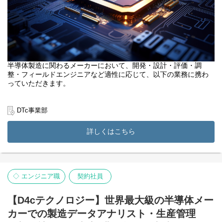
半導体製造に関わるメーカーにおいて、開発・設計・評価・調
整・フィールドエンジニアなど適性に応じて、以下の業務に携わ
っていただきます。
・3D CADを利用した機械設計(搬送機構含む)や、解析ソフトを用
いた強度解析。
DTc事業部
・FPGA・論理回路・回路基板・PLC制御・評価・実験等
・プログラミング知識を活かした、制御システムの設計
詳しくはこちら
・装置の性能、生産性を引き出すためのプロセスの開発
・各種測定機器を用いたデータ取得、データ解析及びそれに付随
する資料作成、等
※担当する業務は、OJTを通じて徐々にステップアップしていた
◇ エンジニア職
契約社員
だきます。
【D4cテクノロジー】世界最大級の半導体メー
カーでの製造データアナリスト・生産管理