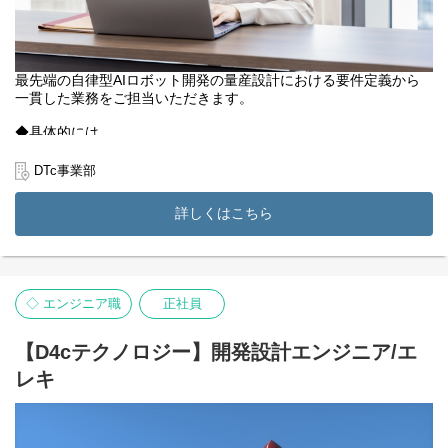
最先端の自律型AIロボット開発の量産設計における要件定義から
一貫した業務をご担当いただきます。
◆具体的には
・開発定義
・モックアップ（試作）
DTc事業部
・評価
・実験
詳しくはこちら
・自律型AIロボット付帯設備設計
など
◆得られる経験
これまでの機構設計やCADのご経験を活かしつつスキルアップで
◇ エンジニア職
正社員
きるだけでなく、ロボットエンジニアとしての知見をさらに増や
せるほか、携わった業務が社会問題の解決へとつながります。
【D4cテクノロジー】開発設計エンジニア/エ
◆キャリアパス
レキ
将来的には、リーダーとして活躍を見据えることも可能です。ご
自身のキャリア志向に寄り添い、スキルに応じたキャリアパスを
構築することができます。