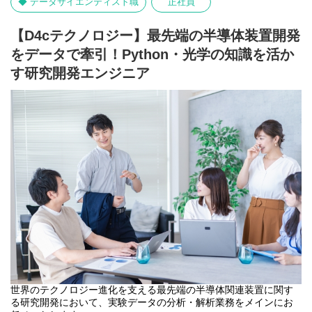
◆ データサイエンティスト職
正社員
データ解析業務
データ前処理・加工：検査装置から出力されるログデータ等のク
レンジング、特徴量抽出など、データ分析業務全般を担います。
【D4cテクノロジー】最先端の半導体装置開発
をデータで牽引！Python・光学の知識を活か
開発・自動化（スクリプト作成）業務
ログデータの統合・自動化：大量に生成されるExcelログデータ
す研究開発エンジニア
を、Pythonスクリプトを用いて効率的に統合・再構成するシステ
ムを構築します。
光学シミュレーションの効率化：光学シミュレーションソフトの
APIを利用し、シミュレーション実行やデータ抽出の自動化スクリ
プト開発を行います。
【このポジションの魅力・やりがい】
・最先端技術への挑戦：半導体業界の最先端検査装置に関わるプ
ロジェクトで、市場価値の高い経験を積むことができます。
・DX・効率化の推進：手作業を自動化し、開発プロセス全体の効
率化に貢献する大きな手応えを感じられます。最新ツール
（GitHub Copilot等）を活用したモダンな開発環境も魅力です。
世界のテクノロジー進化を支える最先端の半導体関連装置に関す
る研究開発において、実験データの分析・解析業務をメインにお