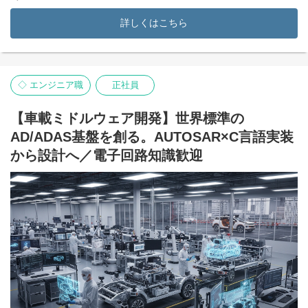
本ポジションは、日本発・世界No.1を目指す世界最大級のフラッ
シュメモリ専業メーカーの四日市工場にて、製造スケジュールの
詳しくはこちら
進捗管理や生産データの集計・分析を行う非常に重要な役割で
す。
単なるスケジュールの調整や、一般的なデータ入力・事務職では
ありません。
◇ エンジニア職
正社員
工程ごとの進捗状況を細かく確認・報告し、メーカーの生命線で
ある「歩留まり（製品の完成率）の改善」をデータと管理の力で
サポートします。
【車載ミドルウェア開発】世界標準の
データ解析のスペシャリスト集団であるD4cテクノロジーの一員と
AD/ADAS基盤を創る。AUTOSAR×C言語実装
して、世界市場を動かすモノづくりの最前線でキャリアを一段上
に引き上げませんか？
から設計へ／電子回路知識歓迎
仕事内容：
世界市場向けの半導体メモリ製造プロジェクトにおいて、製造ス
ケジュールの管理と、生産データの集計・分析を通じて、製造工
程の最適化と歩留まり（製品完成率）向上をサポートする業務を
お任せします。
単なる数値の取りまとめにとどまらず、データから課題を見つけ
出し、現場の生産性向上に貢献できるやりがいのあるポジション
です。
【具体的な業務内容】
・製造スケジュールの進捗管理