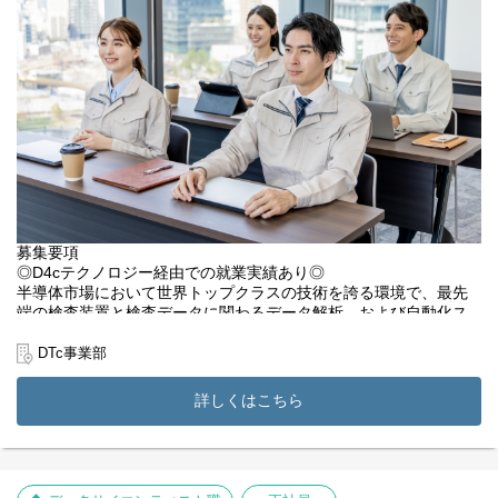
技術の深掘り： ソフトウェアだけでなく、エレクトロニクスの知
識をフルに活用し、ハード・ソフトの両面からシステムを理解す
る専門性が身に付きます。
■開発環境
言語・環境： C言語、AUTOSARプラットフォーム
対象領域： AD/ADAS（先進運転支援システム）、自動運転基盤
募集要項
◎D4cテクノロジー経由での就業実績あり◎
半導体市場において世界トップクラスの技術を誇る環境で、最先
端の検査装置と検査データに関わるデータ解析、および自動化ス
クリプト開発をお任せします。
DTc事業部
手作業になりがちなログ統合やシミュレーションをスクリプトで
自動化し、開発プロセス全体の効率化（DX）にダイレクトに貢献
詳しくはこちら
できるポジションです。半導体業界の最先端プロジェクトで、エ
ンジニアとしての市場価値をさらに高めてみませんか？
【具体的な業務内容】