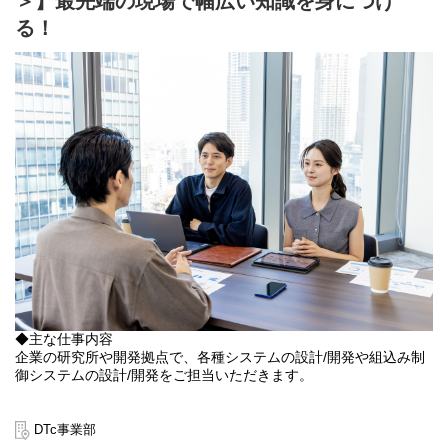
＞】最先端の現場で幅広い知識を身につけ
る！
◆主な仕事内容
企業の研究所や開発拠点で、各種システムの設計/開発や組込み制
御システムの設計/開発をご担当いただきます。
◆入社後に従事する案件の一例
【半導体製造装置の画像システム開発／大手システムインテグレ
DTc事業部
ーター様】