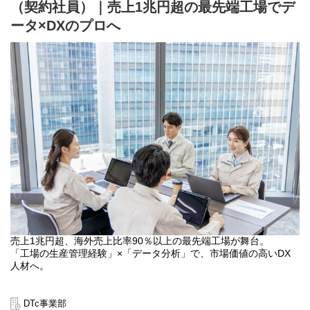
（契約社員）｜売上1兆円超の最先端工場でデ
ータ×DXのプロへ
売上1兆円超、海外売上比率90％以上の最先端工場が舞台。
「工場の生産管理経験」×「データ分析」で、市場価値の高いDX
人材へ。
AI、5G、自動運転、クラウド化の進展に伴い、世界中で爆発的に
需要が拡大している半導体メモリ。
DTc事業部