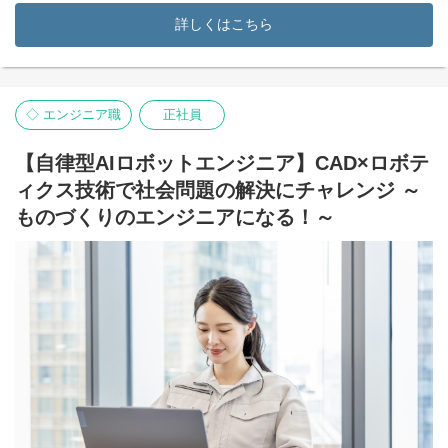
最先端技術を用いた半導体製造装置新製品の画像処理の業務で
詳しくはこちら
す。様ざまな最先端技術を駆使し、半導体製造装置の開発をする
部署において、C++、画像処理経験の経験を駆使し、製品開発プロ
ジェクトに関わっていただきます。
【カメラ向けデバイスAPI開発／大手システムインテグレーター
◇ エンジニア職
正社員
様】
C言語を用いた、カメラ向けデバイスのAPI開発のプロジェクトで
す。基本設計、詳細設計、コーディング、単体試験、結合試験ま
【自律型AIロボットエンジニア】CAD×ロボテ
で幅広くソフトウェア開発をするほか波形確認（オシロスコープ
ィクス技術で社会問題の解決にチャレンジ ～
等）のスキルがあれば、そのスキルを活かした工程も携わってい
ただきます。
ものづくりのエンジニアになる！～
そのほか、車載向けソフトウェア開発（自動車、車載用電装品
等）やAI・数値解析・シミュレーションソフトウェア開発なども
ございます。
◆キャリアパス
将来的には、リーダーとして活躍を見据えることも可能です。ご
自身のキャリア志向に寄り添い、スキルに応じたキャリアパスを
構築することができます。