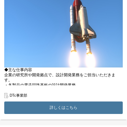
◆主な仕事内容
企業の研究所や開発拠点で、設計開発業務をご担当いただきま
す。
・各製品の電子回路基板の設計開発業務
・電気自動車や自動機械などのパワーエレクトロニクス分野の研
究開発業務
DTc事業部
・LSIのデジタル回路
・アナログ回路設計業務
詳しくはこちら
・プラントの計装設計
・プラントの配電盤の設計
・その他、その付帯業務
※上記からご自分の得意分野、チャレンジしたい分野をヒアリン