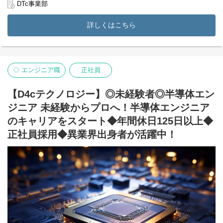
自動車、自動車部品、半導体製造装置、ロボット、プラント、航
DTc事業部
空宇宙、防衛、その他機械系
※上記からご自分の得意分野、チャレンジしたい分野をヒアリン
詳しくはこちら
グした上で、就業先を決定いたします。
◆入社後に従事する案件の一例
【半導体製造装置の機械設計／大手電気機器メーカー様】
最先端技術を用いた半導体製造装置の機械設計及び仕様の検討・
◇ エンジニア職
正社員
構造設計業務です。
3D CADのご経験を活かして機械設計(搬送機構含む)や、解析ソフ
トを用いて強度解析などをしていただく製品開発プロジェクトに
【D4cテクノロジー】◎未経験者◎半導体エン
関わっていただきます。
ジニア 未経験からプロへ！半導体エンジニア
【プラント設計／大手エンジニアリング会社様】
のキャリアをスタート◆年間休日125日以上◆
石油・製薬・化学などのお客様先のプラント（工場）において、
正社員採用◆異業界出身者が活躍中！
経験を活かして配管エンジニア・機器設計エンジニア・電気設計
エンジニア・保全エンジニアなどいずれかの業務に従事いただき
ます。プラントの設計経験が積めるほか、大規模なプロジェクト
になるため様々な経験が積める業務となります。
◆キャリアパス
将来的には、リーダーとして活躍を見据えることも可能です。ご
自身のキャリア志向に寄り添い、スキルに応じたキャリアパスを
構築することができます。