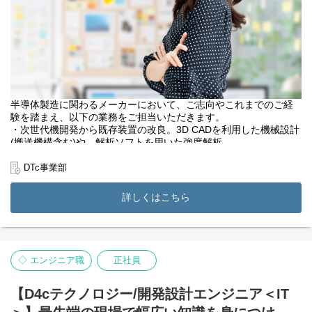
半導体製造に関わるメーカーにおいて、ご志向やこれまでのご経
験を踏まえ、以下の業務をご担当いただきます。
・次世代機開発から既存装置の改良。3D CADを利用した機械設計
(搬送機構含む)や、解析ソフトを用いた強度解析。
・FPGA・論理回路・回路基板・PLC制御・評価・実験等
・プログラミング知識を活かした、制御システムの設計
DTc事業部
・装置の性能、生産性を引き出すためのプロセスの開発
・各種測定機器を用いたデータ取得、データ解析及びそれに付随
詳しくはこちら
する資料作成、等
◇ エンジニア職
正社員
【D4cテクノロジー/開発設計エンジニア＜IT