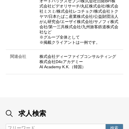
オートバックスセブン/株式会社日経BP/株
式会社ビデオリサーチ/丸紅株式会社/株式会
社ミスミ/株式会社レコチョク/株式会社トク
ヤマ/日本たばこ産業株式会社/公益財団法人
がん研究会/エーザイ株式会社/サノフィ株式
会社/第一三共株式会社/九州旅客鉄道株式会
社など
※グループ全体として
※掲載クライアントは一例です。
関連会社
株式会社ディーファイブコンサルティング
株式会社D4cアカデミー
AI Academy K.K.（韓国）
求人検索