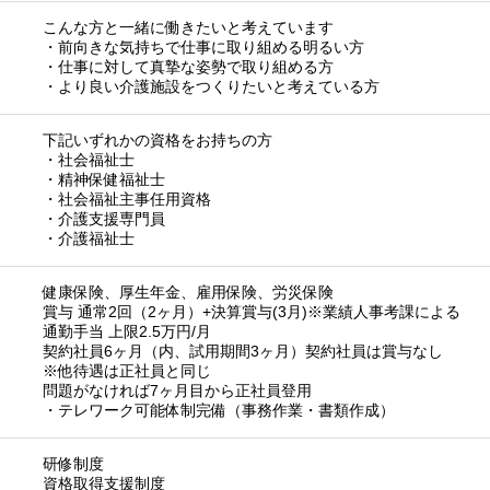
こんな方と一緒に働きたいと考えています
・前向きな気持ちで仕事に取り組める明るい方
・仕事に対して真摯な姿勢で取り組める方
・より良い介護施設をつくりたいと考えている方
下記いずれかの資格をお持ちの方
・社会福祉士
・精神保健福祉士
・社会福祉主事任用資格
・介護支援専門員
・介護福祉士
健康保険、厚生年金、雇用保険、労災保険
賞与 通常2回（2ヶ月）+決算賞与(3月)※業績人事考課による
通勤手当 上限2.5万円/月
契約社員6ヶ月（内、試用期間3ヶ月）契約社員は賞与なし
※他待遇は正社員と同じ
問題がなければ7ヶ月目から正社員登用
・テレワーク可能体制完備（事務作業・書類作成）
研修制度
資格取得支援制度