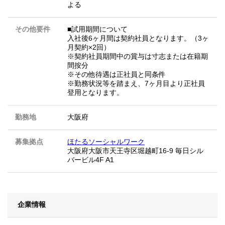
よる
その他要件
■試用期間について
入社後6ヶ月間は契約社員となります。（3ヶ
月契約×2回）
※契約社員期間中の賞与は寸志または在籍期
間按分
※その他待遇は正社員と同条件
※勤務状況等を踏まえ、7ヶ月目より正社員
登用となります。
勤務地
大阪府
募集拠点
ほたるソーシャルワーク
大阪府大阪市天王寺区堀越町16-9 毎日シル
バービル4F A1
企業情報