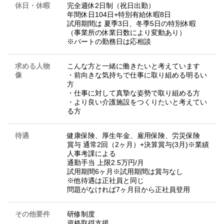
休日・休暇
完全週休2日制（祝日出勤）
年間休日104日+特別有給休暇8日
試用期間は 夏季3日、冬季5日の特別休暇
（事業所の休業日数により変動あり）
※パートの勤務日は応相談
求める人物
こんな方と一緒に働きたいと考えています
像
・前向きな気持ちで仕事に取り組める明るい
方
・仕事に対して真摯な姿勢で取り組める方
・より良い介護施設をつくりたいと考えてい
る方
待遇
健康保険、厚生年金、雇用保険、労災保険
賞与 通常2回（2ヶ月）+決算賞与(3月)※業績
人事考課による
通勤手当 上限2.5万円/月
試用期間6ヶ月※試用期間は賞与なし
※他待遇は正社員と同じ
問題がなければ7ヶ月目から正社員登用
その他要件
研修制度
資格取得支援