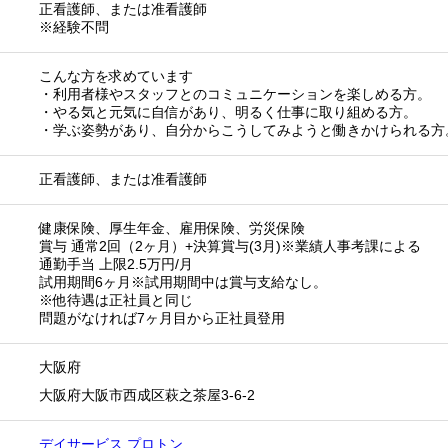
正看護師、または准看護師
※経験不問
こんな方を求めています
・利用者様やスタッフとのコミュニケーションを楽しめる方。
・やる気と元気に自信があり、明るく仕事に取り組める方。
・学ぶ姿勢があり、自分からこうしてみようと働きかけられる方
正看護師、または准看護師
健康保険、厚生年金、雇用保険、労災保険
賞与 通常2回（2ヶ月）+決算賞与(3月)※業績人事考課による
通勤手当 上限2.5万円/月
試用期間6ヶ月※試用期間中は賞与支給なし。
※他待遇は正社員と同じ
問題がなければ7ヶ月目から正社員登用
大阪府
大阪府大阪市西成区萩之茶屋3-6-2
デイサービス プロトン