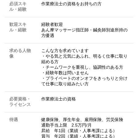
必須スキ
作業療法士の資格をお持ちの方
ル・経験
歓迎スキ
経験者歓迎
ル・経験
あん摩マッサージ指圧師・鍼灸師別途所持の
方優遇
求める人物
こんな方を求めています
像
・やる気と元気にあふれ、明るく仕事に取り
組める方
・チームワークを重視し、協調性のある方
・経験年数は問いません
・プライベートのオンオフをきっちりと分け
て仕事に取り組みたい方
必要資格・
作業療法士の資格
ライセンス
待遇
健康保険、厚生年金、雇用保険、労災保険
通勤手当上限 2.5万円/月
昇給 年1回（業績・人事考課による）
賞与 年2回（業績・人事考課による）