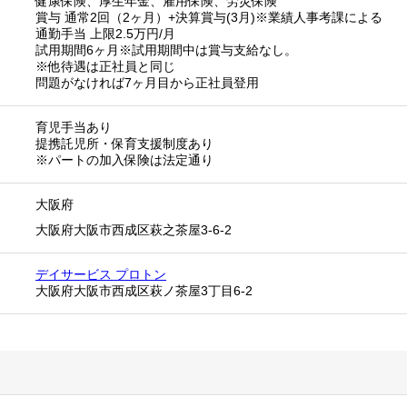
健康保険、厚生年金、雇用保険、労災保険
賞与 通常2回（2ヶ月）+決算賞与(3月)※業績人事考課による
通勤手当 上限2.5万円/月
試用期間6ヶ月※試用期間中は賞与支給なし。
※他待遇は正社員と同じ
問題がなければ7ヶ月目から正社員登用
育児手当あり
提携託児所・保育支援制度あり
※パートの加入保険は法定通り
大阪府
大阪府大阪市西成区萩之茶屋3-6-2
デイサービス プロトン
大阪府大阪市西成区萩ノ茶屋3丁目6-2