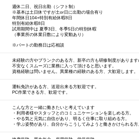
週休二日、祝日出勤（シフト制）
※基本は土日休ですが土or日に出勤の場合有り
年間休日104+特別有給休暇8日
特別有給休暇8日
試用期間中は 夏季3日、冬季5日の特別休暇
（事業所の休業日数により変動あり）
※パートの勤務日は応相談
未経験の方やブランクのある方、新卒の方も研修制度があります
不安なくスムーズに業務に入って頂けると思います。
資格経験は問いません。異業種の経験のある方、大歓迎します。
運転免許がある方、送迎出来る方歓迎です。
PC作業できる方、歓迎です。
こんな方と一緒に働きたいと考えています
・利用者様やスタッフとのコミュニケーションを楽しめる方。
・やる気と元気に自信があり、明るく仕事に取り組める方。
・学ぶ姿勢があり、自分からこうしてみようと働きかけられる方