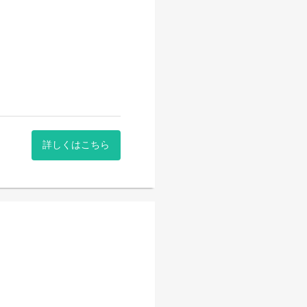
と
ievement tests or English
詳しくはこちら