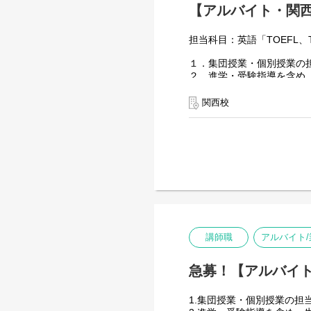
【アルバイト・関
担当科目：英語「TOEFL、
１．集団授業・個別授業の
２．進学・受験指導を含め
３．授業で使用する教科書
４．一流大学/大学院を目
関西校
Coach Academy is looking 
Grammar in Kansai ! This i
for a part-time position in 
講師職
アルバイト
急募！【アルバイ
1.集団授業・個別授業の担