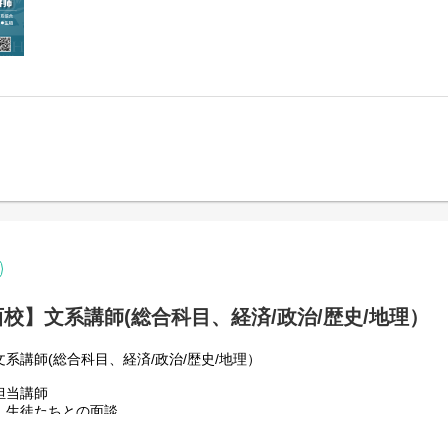
と
校】文系講師(総合科目、経済/政治/歴史/地理）
系講師(総合科目、経済/政治/歴史/地理）
担当講師
、生徒たちとの面談
や練習問題の作成と生徒の成績管理業務
に、入試の情報を収集し、受験対策を軸とした学習指導を行うこと