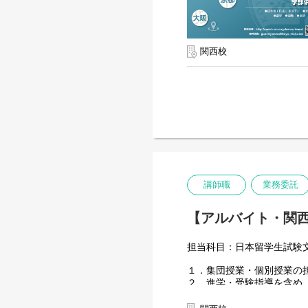
関西校
講師職
業務委託
【アルバイト・関西
担当科目：日本留学生試験文
１．集団授業・個別授業の
２．進学・受験指導を含め
３．授業で使用する教科書
４．一流大学を目指す生徒