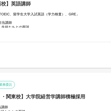
西校】英語講師
TOEIC、留学生大学入試英語（学力検査）、GRE」
担当講師
、生徒たちとの面談
や練習問題の作成と生徒の成績管理業務
指す生徒に、入試の情報を収集し、受験対策を軸とした学習指導を行うこ
for dedicated English instructors for teaching TOEFL,TOEIC,GRE，ach
s your chance to get ahead of the crowd and apply
the leading training school in Kyoto and Osaka.
/業務委託
ト・関東校】大学院経営学講師積極採用
当講師