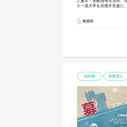
2.進学・受験指導を含め、
3.一流大学を目指す生徒
【担当科目】
教務部
大学院科目：経営学（マー
講師職
業務委託