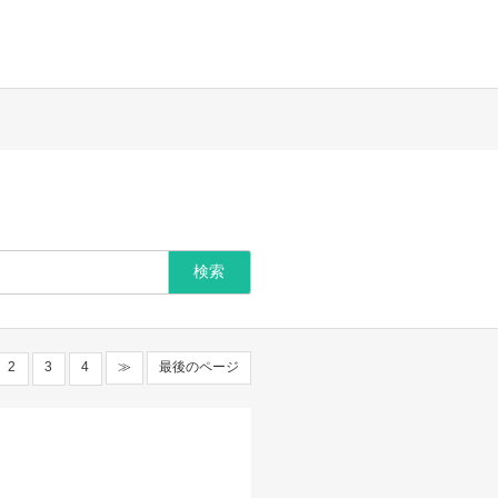
2
3
4
≫
最後のページ